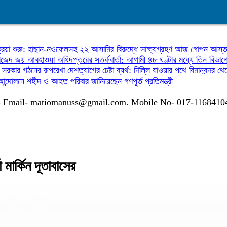
ক্রিয়া শুরু: হাছান-নওফেলসহ ২২ আসামির বিরুদ্ধে সাক্ষ্যগ্রহণ আজ
গোপন আস্তান
ওয়াজেদ জয়
আবহাওয়া অধিদপ্তরের সতর্কবার্তা: আগামী ৪৮ ঘণ্টার মধ্যে তিন বিভা
লীন সরকার গঠনের রূপরেখা
দেশত্যাগের চেষ্টা ব্যর্থ: দিল্লি যাওয়ার পথে বিমানবন্
ই আন্দোলনে শহীদ ও আহত পরিবার জানিয়েছেন গণপূর্ত প্রতিমন্ত্রী
গাযোগঃ- Email- matiomanuss@gmail.com. Mobile No- 017-116841
া মার্কিন দূতাবাসের