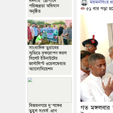
বদলাই’ স্লোগানে
ময়মনসিংহ প্র
পরিচ্ছন্নতা অভিযান
৫১ বার পড়া হয়
অনুষ্ঠিত
সাংবাদিক তুরাবের
স্মৃতিতে বৃক্ষরোপণ করল
সিলেট ইউনাইটেড
জার্নালিস্ট ওয়েলফেয়ার
অ্যাসোসিয়েশন
বিজয়নগরে দু’পক্ষের
গত মঙ্গলবার স
তুমুল সংঘর্ষ: প্রাণ