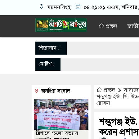
ময়মনসিংহ
০৪:২১:২২ এএম
, শনিবার,
প্রচ্ছদ
জাতী
শিরোনাম ::
নোটিশ :
প্রচ্ছদ
সারাদ
জনপ্রিয় সংবাদ
শম্ভুগঞ্জ ইউ. সি. উ
রোকন
শম্ভুগঞ্জ ইউ
করেন প্রশা
‎ত্রিশালে ‘চলো অভ্যাস