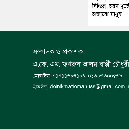
বিচ্ছিন্ন, চরম দুর্
হাজারো মানুষ
সম্পাদক ও প্রকাশক:
এ.কে. এম. ফখরুল আলম বাপ্পী চৌধুর
মোবাইল: ০১৭১১৬৮৪১০৪, ০১৩০৩৩০০৫৩৯
ইমেইল: doinikmatiomanuss@gmail.com,