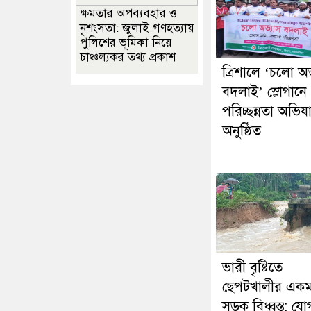
ক্ষমতার অপব্যবহার ও
নৃশংসতা: জুলাই গণহত্যায়
পুলিশের ভূমিকা নিয়ে
চাঞ্চল্যকর তথ্য প্রকাশ
‎ত্রিশালে ‘চলো অ
বদলাই’ স্লোগানে
পরিচ্ছন্নতা অভিয
অনুষ্ঠিত
ভারী বৃষ্টিতে
ছেপটখালীর একমা
সড়ক বিধ্বস্ত: য