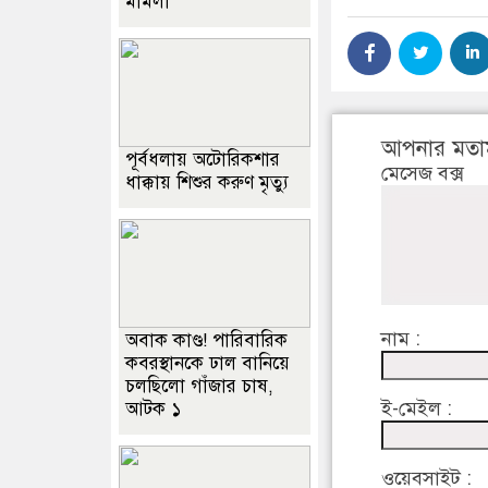
মামলা
আপনার মতা
পূর্বধলায় অটোরিকশার
মেসেজ বক্স
ধাক্কায় শিশুর করুণ মৃত্যু
নাম :
অবাক কাণ্ড! পারিবারিক
কবরস্থানকে ঢাল বানিয়ে
চলছিলো গাঁজার চাষ,
ই-মেইল :
আটক ১
ওয়েবসাইট :