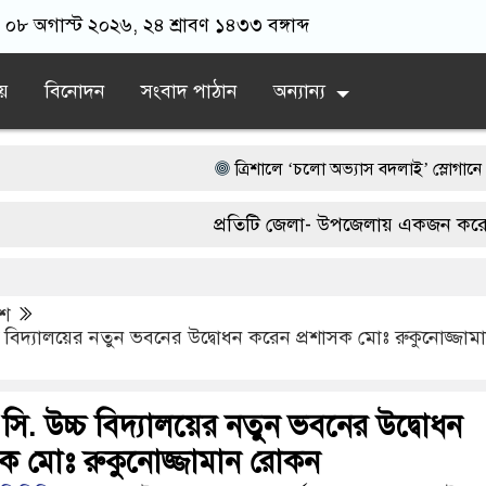
 ০৮ অগাস্ট ২০২৬, ২৪ শ্রাবণ ১৪৩৩ বঙ্গাব্দ
য়
বিনোদন
সংবাদ পাঠান
অন্যান্য
‎ত্রিশালে ‘চলো অভ্যাস বদলাই’ স্লোগানে পরিচ্ছন্নতা অ
পাকা সেতুর অভাবে ৫০ হাজার মানুষের ভরসা নড়বড়
প্রতিটি জেলা- উপজেলায় একজন করে ভিডিও 
অতিবৃষ্টিতে পূর্বধলায় জনজীবন স্থবির, চরম দুর্ভোগে শ্র
03300539.
আওয়ামী লীগ আমলে এক তৃতীয়াংশ অর্থ লোপাট হও
েশ
চ্চ বিদ্যালয়ের নতুন ভবনের উদ্বোধন করেন প্রশাসক মোঃ রুকুনোজ্জাম
দেশের বাজারে ফের বড় ধাক্কা: এক লাফে অনেকটা বাড়
. সি. উচ্চ বিদ্যালয়ের নতুন ভবনের উদ্বোধন
সক মোঃ রুকুনোজ্জামান রোকন