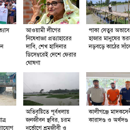
ভ্যাস
আওয়ামী লীগের
পাকা সেতুর অভাব
নিষেধাজ্ঞা প্রত্যাহারের
হাজার মানুষের ভর
ান
দাবি, শেখ হাসিনার
নড়বড়ে কাঠের সাঁ
ডিসেম্বরেই দেশে ফেরার
ঘোষণা
অতিবৃষ্টিতে পূর্বধলায়
কালীগঞ্জে মাদকসে
ত্র
জনজীবন স্থবির, চরম
কারাদণ্ড ও অর্থদণ্ড
োগাযোগ
দুর্ভোগে শ্রমজীবী ও