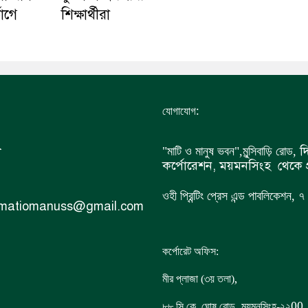
ভোগে
শিক্ষার্থীরা
:
যোগাযোগ
ী
দি
"মাটি ও মানুষ ভবন",
মুন্সিবাড়ি রোড,
কর্পোরেশন, ময়মনসিংহ থেকে প
ওহী প্রিন্টিং প্রেস এন্ড পাবলিকেশন,
 matiomanuss@gmail.com
কর্পোরেট অফিস:
,
মীর প্লাজা (৩য় তলা)
,
00
৮৮
সি.কে. ঘোষ রোড
ময়মনসিংহ-২২