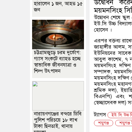
উদ্বোধন করে
হারালেন ১ জন, আহত ১৫
ময়মনসিংহ সিট
জন
উদ্বোধন শেষে স্কুল
ইউ.সি উচ্চ বিদ্যাল
হোসেন ।
এরপর বক্তব্য রাখ
জাহাঙ্গীর আলম, সা
চট্টগ্রামজুড়ে চরম দুর্ভোগ:
ইউনিয়নের সাবেক
গ্যাস সংকটে ব্যাহত হচ্ছে
আবুল কাশেম, ৭ নং
স্বাভাবিক জীবনযাত্রা ও
ময়মনসিংহ দক্ষিণ
শিল্প উৎপাদন
সম্পাদক, ময়মনসিং
ময়মনসিংহ দক্ষিণ জ
ময়মনসিংহ মহানগর
শ্রমিক দল), ইয়াহ
বিএনপি) এবং শা
স্বেচ্ছাসেবক দল) 
নারায়ণগঞ্জের বন্দরে ডিবি
ট্যাগস
ইউ. সি. উচ্চ 
পুলিশ পরিচয়ে ১৮ লাখ
শম্ভুগঞ্জ
শম্ভুগঞ
টাকা ছিনতাই, থানায়