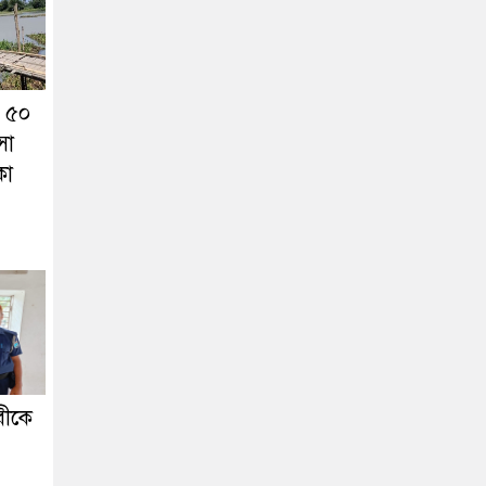
ে ৫০
সা
কো
বীকে