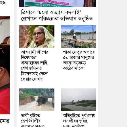
০২৬
‎ত্রিশালে ‘চলো অভ্যাস বদলাই’
স্লোগানে পরিচ্ছন্নতা অভিযান অনুষ্ঠিত
আওয়ামী লীগের
পাকা সেতুর অভাবে
নিষেধাজ্ঞা
৫০ হাজার মানুষের
প্রত্যাহারের দাবি,
ভরসা নড়বড়ে
শেখ হাসিনার
কাঠের সাঁকো
ডিসেম্বরেই দেশে
ফেরার ঘোষণা
ভারী বৃষ্টিতে
অতিবৃষ্টিতে পূর্বধলায়
বনের
ছেপটখালীর
জনজীবন স্থবির,
একমাত্র সড়ক
চরম দুর্ভোগে