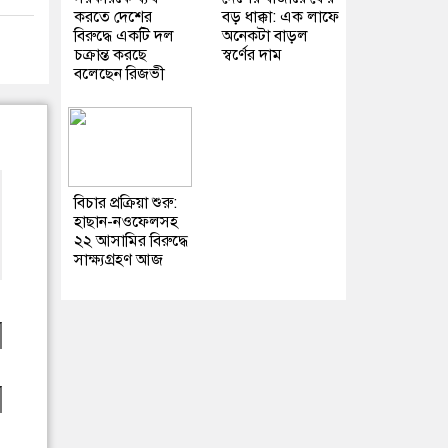
করতে দেশের
বড় ধাক্কা: এক লাফে
বিরুদ্ধে একটি দল
অনেকটা বাড়ল
চক্রান্ত করছে
স্বর্ণের দাম
বলেছেন রিজভী
বিচার প্রক্রিয়া শুরু:
হাছান-নওফেলসহ
২২ আসামির বিরুদ্ধে
সাক্ষ্যগ্রহণ আজ