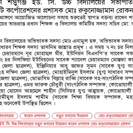
ন শম্ভুগঞ্জ ইউ. সি. উচ্চ বিদ্যালয়ের সভাপ
ি কর্পোরেশনের প্রশাসক মোঃ রুকুনোজ্জামান রোকন
 প্রাঙ্গণে আয়োজিত আলোচনা সভায় শুরুতেই স্বাগত বক্তব্য রাখেন শম্ভ
য়ের ভারপ্রাপ্ত প্রধান শিক্ষক ও বিদ্যালয় কমিটির সদস্য সচিব মো:
েন বিদ্যালয়ের অভিভাবক সদস্য মোঃ এনামুল হক, অভিভাবক সদস্
ধারণ শিক্ষক সদস্য তাসনিম জান্নাত প্রমূখ । এ সময় ৭ নং চর নিলক
 চেয়ারম্যান নূর মোহাম্মদ মীর, ইউনিয়ন বিএনপি’র সাবেক স
 চর নিলক্ষিয়া ইউনিয়নের সাবেক প্যানেল চেয়ারম্যান মোস্তফা ক
 জেলা ছাত্রদল), ইঞ্জিনিয়ার আবু জাফর সুমন (সাবেক যুগ্ম স
হ দক্ষিণ জেলা ছাত্রদল), মোহাইমিনুল ইসলাম (যুগ্ম সাধারণ সম্
েলা ছাত্রদল), মোতাসিম বিল্লাহ রাব্বি (সাবেক সহ-সাংগঠনিক সম্
 ছাত্রদল), ওমর ফারুক চৌধুরী (সাংগঠনিক সম্পাদক, কোতোয়ালী
িয়া হোসেন আহম্মেদ শাহীন (সিনিয়র যুগ্ম আহ্বায়ক, কোতোয়ালী
মীমুল ইসলাম শামীম (সাবেক শিক্ষা বিষয়ক সম্পাদক, মহ
সহ অনেকেই উপস্থিত ছিলেন ।
বিদ্যালয়ের
করেন প্রশাসক
নতুন ভবনের উদ্বোধন
মোঃ রুকুনোজ্জামান র
্জ ইউ. সি. উচ্চ বিদ্যালয়ের নতুন ভবনের উদ্বোধন করেন প্রশাসক মোঃ রুকুনোজ্জামান রোকন