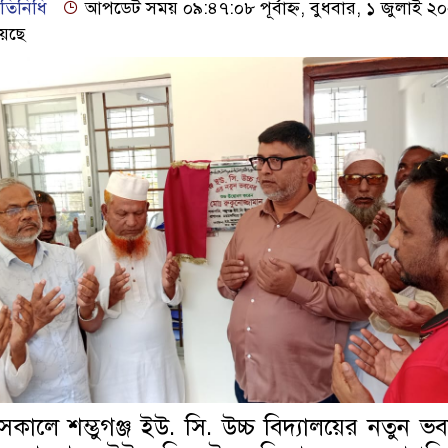
তিনিধি
আপডেট সময় ০৯:৪৭:০৮ পূর্বাহ্ন, বুধবার, ১ জুলাই ২
েছে
কালে শম্ভুগঞ্জ ইউ. সি. উচ্চ বিদ্যালয়ের নতুন ভ