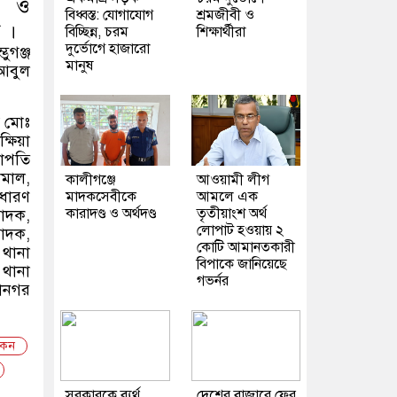
তি ও
বিধ্বস্ত: যোগাযোগ
শ্রমজীবী ও
 ।
বিচ্ছিন্ন, চরম
শিক্ষার্থীরা
দুর্ভোগে হাজারো
ুগঞ্জ
মানুষ
 আবুল
য মোঃ
্ষিয়া
ভাপতি
ামাল,
কালীগঞ্জে
আওয়ামী লীগ
াধারণ
মাদকসেবীকে
আমলে এক
কারাদণ্ড ও অর্থদণ্ড
তৃতীয়াংশ অর্থ
পাদক,
লোপাট হওয়ায় ২
পাদক,
কোটি আমানতকারী
 থানা
বিপাকে জানিয়েছে
 থানা
গভর্নর
ানগর
োকন
সরকারকে ব্যর্থ
দেশের বাজারে ফের