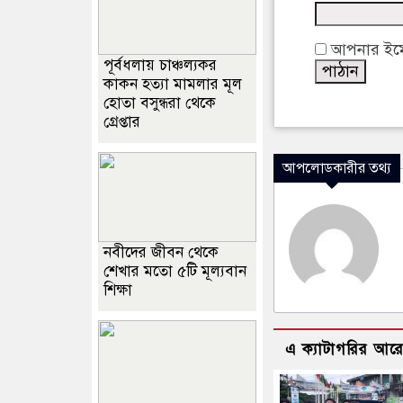
আপনার ইমেইল
পূর্বধলায় চাঞ্চল্যকর
কাকন হত্যা মামলার মূল
হোতা বসুন্ধরা থেকে
গ্রেপ্তার
আপলোডকারীর তথ্য
নবীদের জীবন থেকে
শেখার মতো ৫টি মূল্যবান
শিক্ষা
এ ক্যাটাগরির আর