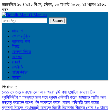
ময়মনসিংহ
১০:৪২:৪০ পিএম
, রবিবার, ০৯ অগাস্ট ২০২৬, ২৪ শ্রাবণ ১৪৩৩
বঙ্গাব্দ
সারাদেশ
তথ্যপ্রযুক্তি
প্রবাসের খবর
ফিচার
ফেসবুক নিউজ
বিনোদন
ভ্রমণ
রাজনীতি
লাইফস্টাইল
স্বাস্থ্য
শিরোনাম ::
১/১১ তে তারেক রহমানকে ‘আয়নাঘরে’ বন্দি রাখা হয়েছিল বললেন চিফ
প্রসিকিউটর
গণঅভ্যুত্থানের সঙ্গে প্রথম বেইমানি করেন জামায়াত আমির বলে
মন্তব্য করেছেন রাশেদ খাঁন
সরকারের কাজে কোনো গাফিলতি হলে কঠোর
ব্যবস্থা নিচ্ছেন প্রধানমন্ত্রী বলেছেন রিজভী
মিয়ানমার সীমান্ত থেকে ৪০ হাজার