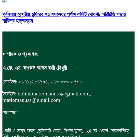
পূর্বধলায় কেন্দ্রীয় মন্দিরের ৭১ সদস্যের পূর্ণাঙ্গ কমিটি ঘোষণা: পরিচিতি সভায়
দায়িত্ব হস্তান্তর
সম্পাদক ও প্রকাশক:
এ.কে. এম. ফখরুল আলম বাপ্পী চৌধুরী
মোবাইল: ০১৭১১৬৮৪১০৪, ০১৩০৩৩০০৫৩৯
ইমেইল: doinikmatiomanuss@gmail.com,
matiomanuss@gmail.com
:
যোগাযোগ
"মাটি ও মানুষ ভবন",
মুন্সিবাড়ি রোড,
দিগার কান্দা, ২৫ নং ওয়ার্ড, ময়মনসিংহ
সিটি কর্পোরেশন, ময়মনসিংহ থেকে প্রকাশিত।