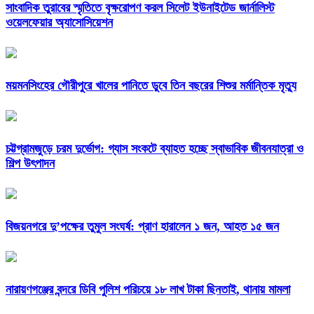
সাংবাদিক তুরাবের স্মৃতিতে বৃক্ষরোপণ করল সিলেট ইউনাইটেড জার্নালিস্ট
ওয়েলফেয়ার অ্যাসোসিয়েশন
ময়মনসিংহের গৌরীপুরে খালের পানিতে ডুবে তিন বছরের শিশুর মর্মান্তিক মৃত্যু
চট্টগ্রামজুড়ে চরম দুর্ভোগ: গ্যাস সংকটে ব্যাহত হচ্ছে স্বাভাবিক জীবনযাত্রা ও
শিল্প উৎপাদন
বিজয়নগরে দু’পক্ষের তুমুল সংঘর্ষ: প্রাণ হারালেন ১ জন, আহত ১৫ জন
নারায়ণগঞ্জের বন্দরে ডিবি পুলিশ পরিচয়ে ১৮ লাখ টাকা ছিনতাই, থানায় মামলা