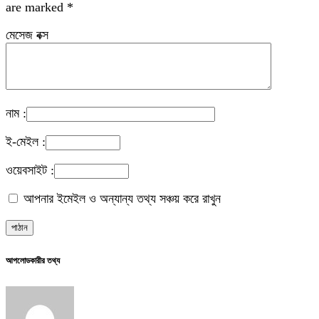
are marked
*
মেসেজ বক্স
নাম :
ই-মেইল :
ওয়েবসাইট :
আপনার ইমেইল ও অন্যান্য তথ্য সঞ্চয় করে রাখুন
আপলোডকারীর তথ্য