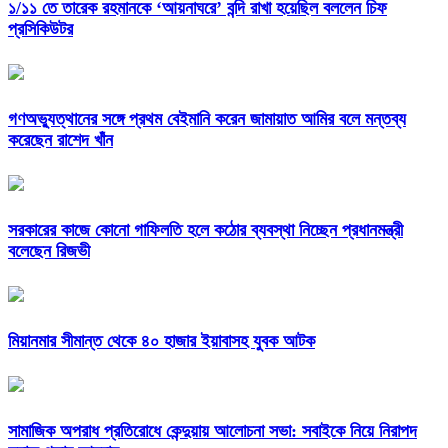
১/১১ তে তারেক রহমানকে ‘আয়নাঘরে’ বন্দি রাখা হয়েছিল বললেন চিফ
প্রসিকিউটর
গণঅভ্যুত্থানের সঙ্গে প্রথম বেইমানি করেন জামায়াত আমির বলে মন্তব্য
করেছেন রাশেদ খাঁন
সরকারের কাজে কোনো গাফিলতি হলে কঠোর ব্যবস্থা নিচ্ছেন প্রধানমন্ত্রী
বলেছেন রিজভী
মিয়ানমার সীমান্ত থেকে ৪০ হাজার ইয়াবাসহ যুবক আটক
সামাজিক অপরাধ প্রতিরোধে কেন্দুয়ায় আলোচনা সভা: সবাইকে নিয়ে নিরাপদ