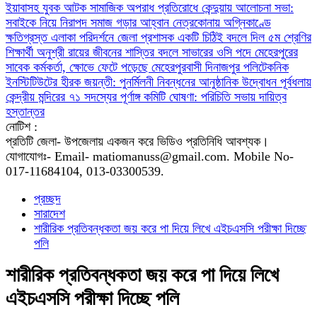
ইয়াবাসহ যুবক আটক
সামাজিক অপরাধ প্রতিরোধে কেন্দুয়ায় আলোচনা সভা:
সবাইকে নিয়ে নিরাপদ সমাজ গড়ার আহ্বান
নেত্রকোনায় অগ্নিকাণ্ডে
ক্ষতিগ্রস্ত এলাকা পরিদর্শনে জেলা প্রশাসক
একটি চিঠিই বদলে দিল ৫ম শ্রেণির
শিক্ষার্থী অনুশ্রী রায়ের জীবনের
শাস্তির বদলে সাভারের ওসি পদে মেহেরপুরের
সাবেক কর্মকর্তা, ক্ষোভে ফেটে পড়েছে মেহেরপুরবাসী
দিনাজপুর পলিটেকনিক
ইনস্টিটিউটের হীরক জয়ন্তী: পুনর্মিলনী নিবন্ধনের আনুষ্ঠানিক উদ্বোধন
পূর্বধলায়
কেন্দ্রীয় মন্দিরের ৭১ সদস্যের পূর্ণাঙ্গ কমিটি ঘোষণা: পরিচিতি সভায় দায়িত্ব
হস্তান্তর
নোটিশ :
প্রতিটি জেলা- উপজেলায় একজন করে ভিডিও প্রতিনিধি আবশ্যক।
যোগাযোগঃ- Email- matiomanuss@gmail.com. Mobile No-
017-11684104, 013-03300539.
প্রচ্ছদ
সারাদেশ
শারীরিক প্রতিবন্ধকতা জয় করে পা দিয়ে লিখে এইচএসসি পরীক্ষা দিচ্ছে
পলি
শারীরিক প্রতিবন্ধকতা জয় করে পা দিয়ে লিখে
এইচএসসি পরীক্ষা দিচ্ছে পলি