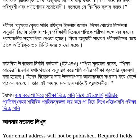
শারীরিক প্রতিবন্ধকতাকে অজুহাত হিসেবে দাঁড় করায়নি। সে অত্যন্ত ভদ্র,
পরিশ্রমী এবং পড়াশোনায় মনোযোগী। কলেজে সে নিয়মিত ক্লাস করত।”
পরীক্ষা কেন্দ্রের কেন্দ্র সচিব রফিকুল ইসলাম জানান, শিক্ষা বোর্ডের নির্দেশনা
অনুযায়ী বিশেষ চাহিদাসম্পন্ন পরীক্ষার্থী হিসেবে পলিকে পরীক্ষা কক্ষে সব ধরনের
প্রয়োজনীয় সহযোগিতা দেওয়া হচ্ছে। নিয়ম অনুযায়ী সাধারণ পরীক্ষার্থীদের চেয়ে
তাকে অতিরিক্ত ৩০ মিনিট সময় দেওয়া হচ্ছে।
কাউনিয়া উপজেলা নির্বাহী কর্মকর্তা (ইউএনও) পাপিয়া সুলতানা বলেন, “শিক্ষা
বোর্ডের নির্দেশনা যথাযথভাবে অনুসরণ করে পলি রানীর পরীক্ষা গ্রহণের ব্যবস্থা
করা হয়েছে। বিশেষ বিবেচনায় তার উত্তরপত্র আলাদাভাবে সংরক্ষণ করে বোর্ডে
পাঠানো হয়েছে। তার এই অদম্য মনোভাব সত্যিই প্রশংসনীয়।”
ট্যাগস
জয় করে পা দিয়ে
পরীক্ষা দিচ্ছে পলি
লিখে এইচএসসি
শারীরিক
প্রতিবন্ধকতা
শারীরিক প্রতিবন্ধকতা জয় করে পা দিয়ে লিখে এইচএসসি পরীক্ষা
দিচ্ছে পলি
আপনার মতামত লিখুন
Your email address will not be published.
Required fields