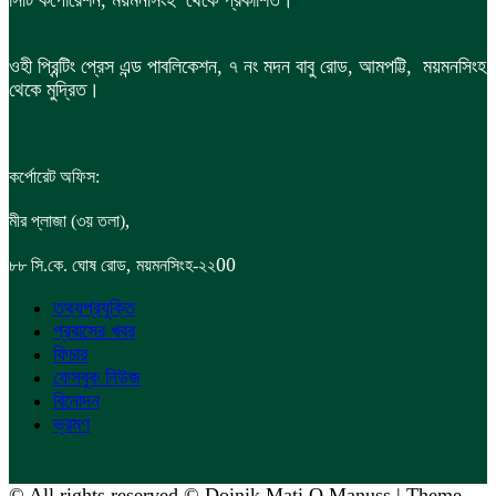
ওহী প্রিন্টিং প্রেস এন্ড পাবলিকেশন, ৭ নং মদন বাবু রোড, আমপট্টি, ময়মনসিংহ
থেকে মুদ্রিত।
কর্পোরেট অফিস:
,
মীর প্লাজা (৩য় তলা)
,
00
৮৮
সি.কে. ঘোষ রোড
ময়মনসিংহ-২২
তথ্যপ্রযুক্তি
প্রবাসের খবর
ফিচার
ফেসবুক নিউজ
বিনোদন
ভ্রমণ
© All rights reserved © Doinik Mati O Manuss | Theme