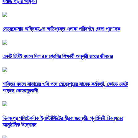
সমাজ গড়ার আহ্বান
নেত্রকোনায় অগ্নিকাণ্ডে ক্ষতিগ্রস্ত এলাকা পরিদর্শনে জেলা প্রশাসক
একটি চিঠিই বদলে দিল ৫ম শ্রেণির শিক্ষার্থী অনুশ্রী রায়ের জীবনের
শাস্তির বদলে সাভারের ওসি পদে মেহেরপুরের সাবেক কর্মকর্তা, ক্ষোভে ফেটে
পড়েছে মেহেরপুরবাসী
দিনাজপুর পলিটেকনিক ইনস্টিটিউটের হীরক জয়ন্তী: পুনর্মিলনী নিবন্ধনের
আনুষ্ঠানিক উদ্বোধন