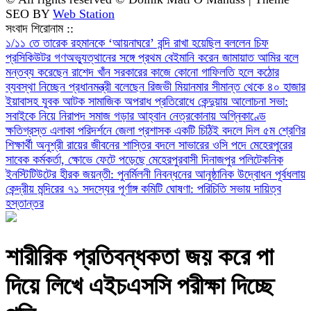
SEO BY
Web Station
সংবাদ শিরোনাম ::
১/১১ তে তারেক রহমানকে ‘আয়নাঘরে’ বন্দি রাখা হয়েছিল বললেন চিফ
প্রসিকিউটর
গণঅভ্যুত্থানের সঙ্গে প্রথম বেইমানি করেন জামায়াত আমির বলে
মন্তব্য করেছেন রাশেদ খাঁন
সরকারের কাজে কোনো গাফিলতি হলে কঠোর
ব্যবস্থা নিচ্ছেন প্রধানমন্ত্রী বলেছেন রিজভী
মিয়ানমার সীমান্ত থেকে ৪০ হাজার
ইয়াবাসহ যুবক আটক
সামাজিক অপরাধ প্রতিরোধে কেন্দুয়ায় আলোচনা সভা:
সবাইকে নিয়ে নিরাপদ সমাজ গড়ার আহ্বান
নেত্রকোনায় অগ্নিকাণ্ডে
ক্ষতিগ্রস্ত এলাকা পরিদর্শনে জেলা প্রশাসক
একটি চিঠিই বদলে দিল ৫ম শ্রেণির
শিক্ষার্থী অনুশ্রী রায়ের জীবনের
শাস্তির বদলে সাভারের ওসি পদে মেহেরপুরের
সাবেক কর্মকর্তা, ক্ষোভে ফেটে পড়েছে মেহেরপুরবাসী
দিনাজপুর পলিটেকনিক
ইনস্টিটিউটের হীরক জয়ন্তী: পুনর্মিলনী নিবন্ধনের আনুষ্ঠানিক উদ্বোধন
পূর্বধলায়
কেন্দ্রীয় মন্দিরের ৭১ সদস্যের পূর্ণাঙ্গ কমিটি ঘোষণা: পরিচিতি সভায় দায়িত্ব
হস্তান্তর
শারীরিক প্রতিবন্ধকতা জয় করে পা
দিয়ে লিখে এইচএসসি পরীক্ষা দিচ্ছে