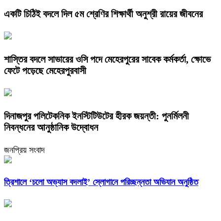
একটি চিঠিই বদলে দিল ৫ম শ্রেণির শিক্ষার্থী অনুশ্রী রায়ের জীবনের
শাস্তির বদলে সাভারের ওসি পদে মেহেরপুরের সাবেক কর্মকর্তা, ক্ষোভে
ফেটে পড়েছে মেহেরপুরবাসী
দিনাজপুর পলিটেকনিক ইনস্টিটিউটের হীরক জয়ন্তী: পুনর্মিলনী
নিবন্ধনের আনুষ্ঠানিক উদ্বোধন
জনপ্রিয় সংবাদ
‎ত্রিশালে ‘চলো অভ্যাস বদলাই’ স্লোগানে পরিচ্ছন্নতা অভিযান অনুষ্ঠিত