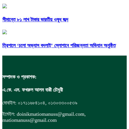
সীমান্তে ৮১ লাখ টাকার ভারতীয় ওষুধ জব্দ
‎ত্রিশালে ‘চলো অভ্যাস বদলাই’ স্লোগানে পরিচ্ছন্নতা অভিযান অনুষ্ঠিত
সম্পাদক ও প্রকাশক:
এ.কে. এম. ফখরুল আলম বাপ্পী চৌধুরী
মোবাইল: ০১৭১১৬৮৪১০৪, ০১৩০৩৩০০৫৩৯
ইমেইল: doinikmatiomanuss@gmail.com,
matiomanuss@gmail.com