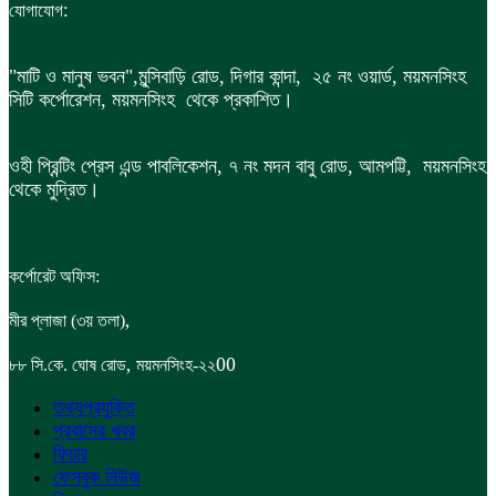
:
যোগাযোগ
"মাটি ও মানুষ ভবন",
মুন্সিবাড়ি রোড,
দিগার কান্দা, ২৫ নং ওয়ার্ড, ময়মনসিংহ
সিটি কর্পোরেশন, ময়মনসিংহ থেকে প্রকাশিত।
ওহী প্রিন্টিং প্রেস এন্ড পাবলিকেশন, ৭ নং মদন বাবু রোড, আমপট্টি, ময়মনসিংহ
থেকে মুদ্রিত।
কর্পোরেট অফিস:
,
মীর প্লাজা (৩য় তলা)
,
00
৮৮
সি.কে. ঘোষ রোড
ময়মনসিংহ-২২
তথ্যপ্রযুক্তি
প্রবাসের খবর
ফিচার
ফেসবুক নিউজ