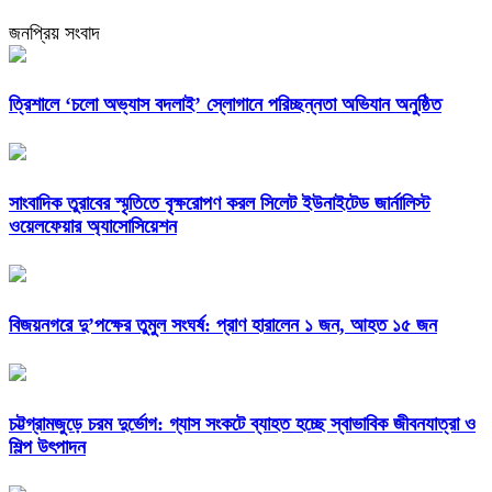
জনপ্রিয় সংবাদ
‎ত্রিশালে ‘চলো অভ্যাস বদলাই’ স্লোগানে পরিচ্ছন্নতা অভিযান অনুষ্ঠিত
সাংবাদিক তুরাবের স্মৃতিতে বৃক্ষরোপণ করল সিলেট ইউনাইটেড জার্নালিস্ট
ওয়েলফেয়ার অ্যাসোসিয়েশন
বিজয়নগরে দু’পক্ষের তুমুল সংঘর্ষ: প্রাণ হারালেন ১ জন, আহত ১৫ জন
চট্টগ্রামজুড়ে চরম দুর্ভোগ: গ্যাস সংকটে ব্যাহত হচ্ছে স্বাভাবিক জীবনযাত্রা ও
শিল্প উৎপাদন