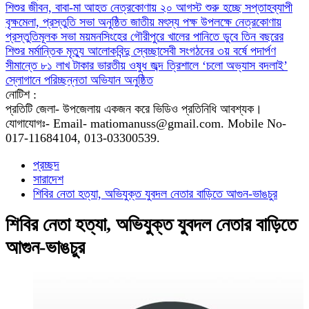
শিশুর জীবন, বাবা-মা আহত
নেত্রকোণায় ২০ আগস্ট শুরু হচ্ছে সপ্তাহব্যাপী
বৃক্ষমেলা, প্রস্তুতি সভা অনুষ্ঠিত
জাতীয় মৎস্য পক্ষ উপলক্ষে নেত্রকোণায়
প্রস্তুতিমূলক সভা
ময়মনসিংহের গৌরীপুরে খালের পানিতে ডুবে তিন বছরের
শিশুর মর্মান্তিক মৃত্যু
আলোকবিন্দু স্বেচ্ছাসেবী সংগঠনের ৩য় বর্ষে পদার্পণ
সীমান্তে ৮১ লাখ টাকার ভারতীয় ওষুধ জব্দ
‎ত্রিশালে ‘চলো অভ্যাস বদলাই’
স্লোগানে পরিচ্ছন্নতা অভিযান অনুষ্ঠিত
নোটিশ :
প্রতিটি জেলা- উপজেলায় একজন করে ভিডিও প্রতিনিধি আবশ্যক।
যোগাযোগঃ- Email- matiomanuss@gmail.com. Mobile No-
017-11684104, 013-03300539.
প্রচ্ছদ
সারাদেশ
শিবির নেতা হত্যা, অভিযুক্ত যুবদল নেতার বাড়িতে আগুন-ভাঙচুর
শিবির নেতা হত্যা, অভিযুক্ত যুবদল নেতার বাড়িতে
আগুন-ভাঙচুর