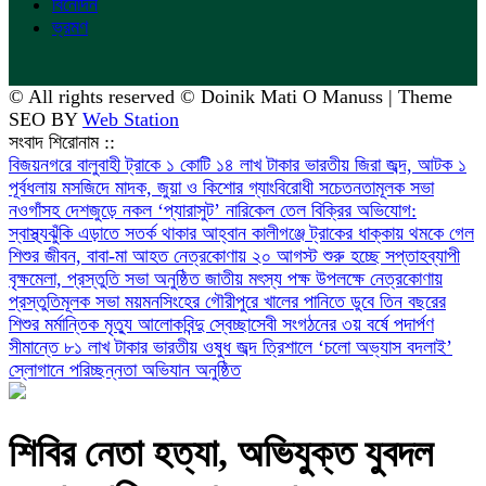
বিনোদন
ভ্রমণ
© All rights reserved © Doinik Mati O Manuss | Theme
SEO BY
Web Station
সংবাদ শিরোনাম ::
বিজয়নগরে বালুবাহী ট্রাকে ১ কোটি ১৪ লাখ টাকার ভারতীয় জিরা জব্দ, আটক ১
পূর্বধলায় মসজিদে মাদক, জুয়া ও কিশোর গ্যাংবিরোধী সচেতনতামূলক সভা
নওগাঁসহ দেশজুড়ে নকল ‘প্যারাসুট’ নারিকেল তেল বিক্রির অভিযোগ:
স্বাস্থ্যঝুঁকি এড়াতে সতর্ক থাকার আহ্বান
কালীগঞ্জে ট্রাকের ধাক্কায় থমকে গেল
শিশুর জীবন, বাবা-মা আহত
নেত্রকোণায় ২০ আগস্ট শুরু হচ্ছে সপ্তাহব্যাপী
বৃক্ষমেলা, প্রস্তুতি সভা অনুষ্ঠিত
জাতীয় মৎস্য পক্ষ উপলক্ষে নেত্রকোণায়
প্রস্তুতিমূলক সভা
ময়মনসিংহের গৌরীপুরে খালের পানিতে ডুবে তিন বছরের
শিশুর মর্মান্তিক মৃত্যু
আলোকবিন্দু স্বেচ্ছাসেবী সংগঠনের ৩য় বর্ষে পদার্পণ
সীমান্তে ৮১ লাখ টাকার ভারতীয় ওষুধ জব্দ
‎ত্রিশালে ‘চলো অভ্যাস বদলাই’
স্লোগানে পরিচ্ছন্নতা অভিযান অনুষ্ঠিত
শিবির নেতা হত্যা, অভিযুক্ত যুবদল