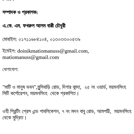
সম্পাদক ও প্রকাশক:
এ.কে. এম. ফখরুল আলম বাপ্পী চৌধুরী
মোবাইল: ০১৭১১৬৮৪১০৪, ০১৩০৩৩০০৫৩৯
ইমেইল: doinikmatiomanuss@gmail.com,
matiomanuss@gmail.com
:
যোগাযোগ
"মাটি ও মানুষ ভবন",
মুন্সিবাড়ি রোড,
দিগার কান্দা, ২৫ নং ওয়ার্ড, ময়মনসিংহ
সিটি কর্পোরেশন, ময়মনসিংহ থেকে প্রকাশিত।
ওহী প্রিন্টিং প্রেস এন্ড পাবলিকেশন, ৭ নং মদন বাবু রোড, আমপট্টি, ময়মনসিংহ
থেকে মুদ্রিত।