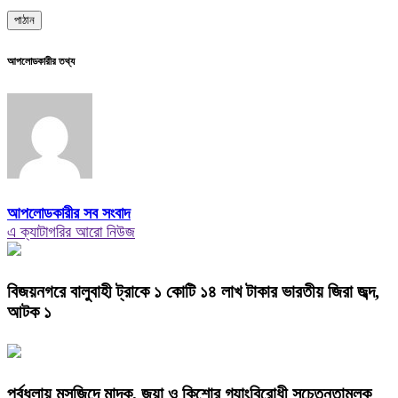
আপলোডকারীর তথ্য
আপলোডকারীর সব সংবাদ
এ ক্যাটাগরির আরো নিউজ
বিজয়নগরে বালুবাহী ট্রাকে ১ কোটি ১৪ লাখ টাকার ভারতীয় জিরা জব্দ,
আটক ১
পূর্বধলায় মসজিদে মাদক, জুয়া ও কিশোর গ্যাংবিরোধী সচেতনতামূলক