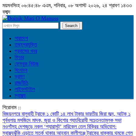
ময়মনসিংহ
০৬:৪৫:৪৮ এএম
, শনিবার, ০৮ অগাস্ট ২০২৬, ২৪ শ্রাবণ ১৪৩৩
বঙ্গাব্দ
সারাদেশ
তথ্যপ্রযুক্তি
প্রবাসের খবর
ফিচার
ফেসবুক নিউজ
বিনোদন
ভ্রমণ
রাজনীতি
লাইফস্টাইল
স্বাস্থ্য
শিরোনাম ::
বিজয়নগরে বালুবাহী ট্রাকে ১ কোটি ১৪ লাখ টাকার ভারতীয় জিরা জব্দ, আটক ১
পূর্বধলায় মসজিদে মাদক, জুয়া ও কিশোর গ্যাংবিরোধী সচেতনতামূলক সভা
নওগাঁসহ দেশজুড়ে নকল ‘প্যারাসুট’ নারিকেল তেল বিক্রির অভিযোগ:
স্বাস্থ্যঝুঁকি এড়াতে সতর্ক থাকার আহ্বান
কালীগঞ্জে ট্রাকের ধাক্কায় থমকে গেল