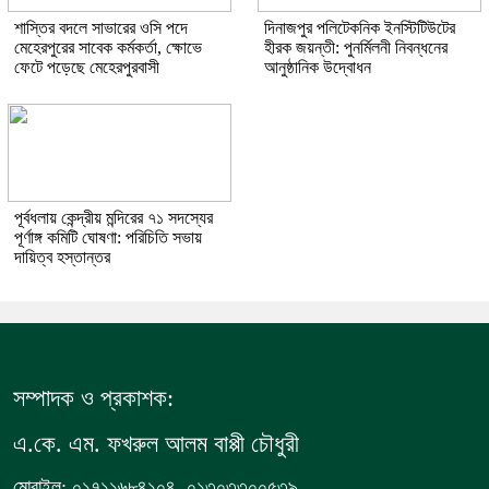
শাস্তির বদলে সাভারের ওসি পদে
দিনাজপুর পলিটেকনিক ইনস্টিটিউটের
মেহেরপুরের সাবেক কর্মকর্তা, ক্ষোভে
হীরক জয়ন্তী: পুনর্মিলনী নিবন্ধনের
ফেটে পড়েছে মেহেরপুরবাসী
আনুষ্ঠানিক উদ্বোধন
পূর্বধলায় কেন্দ্রীয় মন্দিরের ৭১ সদস্যের
পূর্ণাঙ্গ কমিটি ঘোষণা: পরিচিতি সভায়
দায়িত্ব হস্তান্তর
সম্পাদক ও প্রকাশক:
এ.কে. এম. ফখরুল আলম বাপ্পী চৌধুরী
মোবাইল: ০১৭১১৬৮৪১০৪, ০১৩০৩৩০০৫৩৯