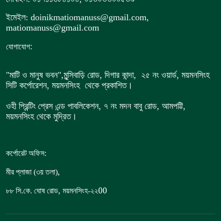
ইমেইল: doinikmatiomanuss@gmail.com,
matiomanuss@gmail.com
:
যোগাযোগ
"মাটি ও মানুষ ভবন",
মুন্সিবাড়ি রোড,
দিগার কান্দা, ২৫ নং ওয়ার্ড, ময়মনসিংহ
সিটি কর্পোরেশন, ময়মনসিংহ থেকে প্রকাশিত।
ওহী প্রিন্টিং প্রেস এন্ড পাবলিকেশন, ৭ নং মদন বাবু রোড, আমপট্টি,
ময়মনসিংহ থেকে মুদ্রিত।
কর্পোরেট অফিস:
,
মীর প্লাজা (৩য় তলা)
,
00
৮৮
সি.কে. ঘোষ রোড
ময়মনসিংহ-২২