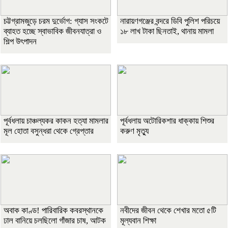
চট্টগ্রামজুড়ে চরম দুর্ভোগ: গ্যাস সংকটে
নারায়ণগঞ্জের বন্দরে ডিবি পুলিশ পরিচয়ে
ব্যাহত হচ্ছে স্বাভাবিক জীবনযাত্রা ও
১৮ লাখ টাকা ছিনতাই, থানায় মামলা
শিল্প উৎপাদন
পূর্বধলায় চাঞ্চল্যকর কাকন হত্যা মামলার
পূর্বধলায় অটোরিকশার ধাক্কায় শিশুর
মূল হোতা বসুন্ধরা থেকে গ্রেপ্তার
করুণ মৃত্যু
অবাক কাণ্ড! পারিবারিক কবরস্থানকে
নবীদের জীবন থেকে শেখার মতো ৫টি
ঢাল বানিয়ে চলছিলো গাঁজার চাষ, আটক
মূল্যবান শিক্ষা