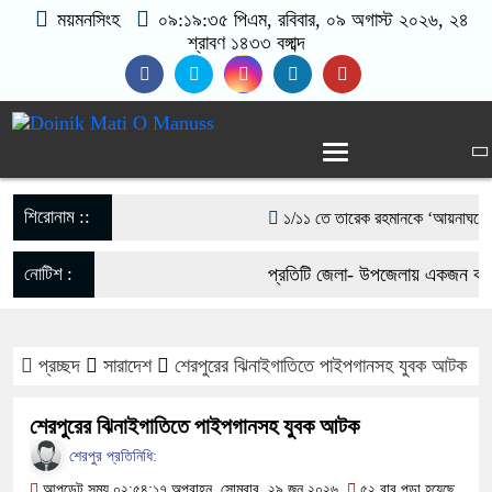
ময়মনসিংহ
০৯:১৯:৩৫ পিএম
, রবিবার, ০৯ অগাস্ট ২০২৬, ২৪
শ্রাবণ ১৪৩৩ বঙ্গাব্দ
শিরোনাম ::
১/১১ তে তারেক রহমানকে ‘আয়নাঘরে’ বন্
গণঅভ্যুত্থানের সঙ্গে প্রথম বেইমানি ক
নোটিশ :
প্রতিটি জেলা- উপজেলায় একজন করে 
রাশেদ খাঁন
যোগাযোগঃ- Email- matiomanu
সরকারের কাজে কোনো গাফিলতি হলে কঠোর ব
প্রচ্ছদ
সারাদেশ
শেরপুরের ঝিনাইগাতিতে পাইপগানসহ যুবক আটক
017-11684104, 013-0330053
রিজভী
শেরপুরের ঝিনাইগাতিতে পাইপগানসহ যুবক আটক
মিয়ানমার সীমান্ত থেকে ৪০ হাজার ইয়া
শেরপুর প্রতিনিধি:
আপডেট সময় ০২:৫৪:১৭ অপরাহ্ন, সোমবার, ২৯ জুন ২০২৬
৫২ বার পড়া হয়েছে