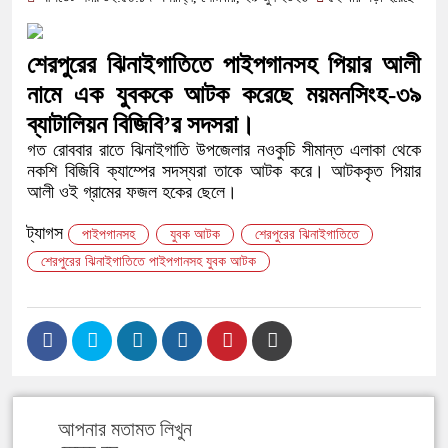
সামাজিক অপরাধ প্রতিরোধে কেন্দুয়ায় আ
গড়ার আহ্বান
শেরপুরের ঝিনাইগাতিতে পাইপগানসহ পিয়ার আলী
নেত্রকোনায় অগ্নিকাণ্ডে ক্ষতিগ্রস্ত এল
নামে এক যুবককে আটক করেছে ময়মনসিংহ-৩৯
ব্যাটালিয়ন বিজিবি’র সদসরা।
একটি চিঠিই বদলে দিল ৫ম শ্রেণির শিক্ষার্থ
গত রোববার রাতে ঝিনাইগাতি উপজেলার নওকুচি সীমান্ত এলাকা থেকে
নকশি বিজিবি ক্যাম্পের সদস্যরা তাকে আটক করে। আটককৃত পিয়ার
শাস্তির বদলে সাভারের ওসি পদে মেহেরপুর
আলী ওই গ্রামের ফজল হকের ছেলে।
পড়েছে মেহেরপুরবাসী
ট্যাগস
পাইপগানসহ
যুবক আটক
শেরপুরের ঝিনাইগাতিতে
দিনাজপুর পলিটেকনিক ইনস্টিটিউটের হীরক জ
শেরপুরের ঝিনাইগাতিতে পাইপগানসহ যুবক আটক
আনুষ্ঠানিক উদ্বোধন
পূর্বধলায় কেন্দ্রীয় মন্দিরের ৭১ সদস্যের পূ
হস্তান্তর
আপনার মতামত লিখুন