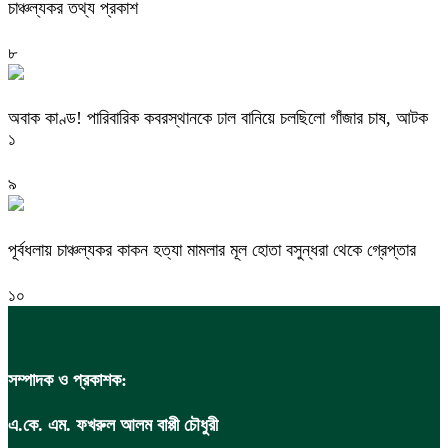
চাঞ্চল্যকর তথ্য প্রকাশ
৮
অবাক কাণ্ড! পারিবারিক কবরস্থানকে ঢাল বানিয়ে চলছিলো গাঁজার চাষ, আটক
১
৯
পূর্বধলায় চাঞ্চল্যকর কাকন হত্যা মামলার মূল হোতা বসুন্ধরা থেকে গ্রেপ্তার
১০
সম্পাদক ও প্রকাশক:
এ.কে. এম. ফখরুল আলম বাপ্পী চৌধুরী