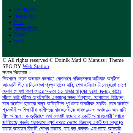
তথ্যপ্রযুক্তি
প্রবাসের খবর
ফিচার
ফেসবুক নিউজ
বিনোদন
ভ্রমণ
© All rights reserved © Doinik Mati O Manuss | Theme
SEO BY
Web Station
সংবাদ শিরোনাম ::
‎ত্রিশালে ‘চলো অভ্যাস বদলাই’ স্লোগানে পরিচ্ছন্নতা অভিযান অনুষ্ঠিত
আওয়ামী লীগের নিষেধাজ্ঞা প্রত্যাহারের দাবি, শেখ হাসিনার ডিসেম্বরেই দেশে
ফেরার ঘোষণা
পাকা সেতুর অভাবে ৫০ হাজার মানুষের ভরসা নড়বড়ে কাঠের
সাঁকো
ভারী বৃষ্টিতে ছেপটখালীর একমাত্র সড়ক বিধ্বস্ত: যোগাযোগ বিচ্ছিন্ন,
চরম দুর্ভোগে হাজারো মানুষ
অতিবৃষ্টিতে পূর্বধলায় জনজীবন স্থবির, চরম দুর্ভোগে
শ্রমজীবী ও শিক্ষার্থীরা
কালীগঞ্জে মাদকসেবীকে কারাদণ্ড ও অর্থদণ্ড
আওয়ামী
লীগ আমলে এক তৃতীয়াংশ অর্থ লোপাট হওয়ায় ২ কোটি আমানতকারী বিপাকে
জানিয়েছে গভর্নর
সরকারকে ব্যর্থ করতে দেশের বিরুদ্ধে একটি দল চক্রান্ত
করছে বলেছেন রিজভী
দেশের বাজারে ফের বড় ধাক্কা: এক লাফে অনেকটা