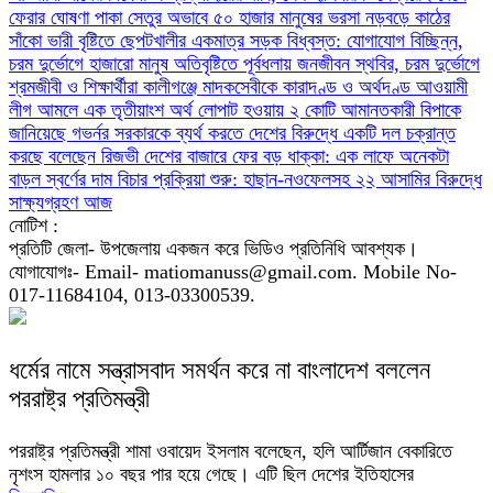
ফেরার ঘোষণা
পাকা সেতুর অভাবে ৫০ হাজার মানুষের ভরসা নড়বড়ে কাঠের
সাঁকো
ভারী বৃষ্টিতে ছেপটখালীর একমাত্র সড়ক বিধ্বস্ত: যোগাযোগ বিচ্ছিন্ন,
চরম দুর্ভোগে হাজারো মানুষ
অতিবৃষ্টিতে পূর্বধলায় জনজীবন স্থবির, চরম দুর্ভোগে
শ্রমজীবী ও শিক্ষার্থীরা
কালীগঞ্জে মাদকসেবীকে কারাদণ্ড ও অর্থদণ্ড
আওয়ামী
লীগ আমলে এক তৃতীয়াংশ অর্থ লোপাট হওয়ায় ২ কোটি আমানতকারী বিপাকে
জানিয়েছে গভর্নর
সরকারকে ব্যর্থ করতে দেশের বিরুদ্ধে একটি দল চক্রান্ত
করছে বলেছেন রিজভী
দেশের বাজারে ফের বড় ধাক্কা: এক লাফে অনেকটা
বাড়ল স্বর্ণের দাম
বিচার প্রক্রিয়া শুরু: হাছান-নওফেলসহ ২২ আসামির বিরুদ্ধে
সাক্ষ্যগ্রহণ আজ
নোটিশ :
প্রতিটি জেলা- উপজেলায় একজন করে ভিডিও প্রতিনিধি আবশ্যক।
যোগাযোগঃ- Email- matiomanuss@gmail.com. Mobile No-
017-11684104, 013-03300539.
ধর্মের নামে সন্ত্রাসবাদ সমর্থন করে না বাংলাদেশ বললেন
পররাষ্ট্র প্রতিমন্ত্রী
পররাষ্ট্র প্রতিমন্ত্রী শামা ওবায়েদ ইসলাম বলেছেন, হলি আর্টিজান বেকারিতে
নৃশংস হামলার ১০ বছর পার হয়ে গেছে। এটি ছিল দেশের ইতিহাসের