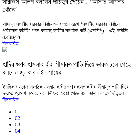
সারজিস আলম বললেন দায়িত্ব পেয়েই , ‘আসছি আপনার
খোঁজে’
আসন্ন স্থানীয় সরকার নির্বাচনকে সামনে রেখে ‘স্থানীয় সরকার নির্বাচন
পরিচালনা কমিটি’ গঠন করেছে জাতীয় নাগরিক পার্টি (এনসিপি)। এই কমিটির
চেয়ারম্যান
বিস্তারিত
হাদির ওপর হামলাকারীরা সীমান্ত পাড়ি দিয়ে ভারত চলে গেছে
বললেন জুলকারনাইন সায়ের
ইনকিলাব মঞ্চের সংগঠক ওসমান হাদির ওপর হামলাকারীরা সীমান্ত পাড়ি দিয়ে
ভারতে প্রবেশ করেছে বলে নিশ্চিত হওয়া গেছে বলে জানান কাতারভিত্তিক
বিস্তারিত
01
02
03
04