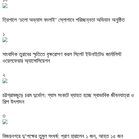
‎ত্রিশালে ‘চলো অভ্যাস বদলাই’ স্লোগানে পরিচ্ছন্নতা অভিযান অনুষ্ঠিত
১
সাংবাদিক তুরাবের স্মৃতিতে বৃক্ষরোপণ করল সিলেট ইউনাইটেড জার্নালিস্ট
ওয়েলফেয়ার অ্যাসোসিয়েশন
২
চট্টগ্রামজুড়ে চরম দুর্ভোগ: গ্যাস সংকটে ব্যাহত হচ্ছে স্বাভাবিক জীবনযাত্রা ও
শিল্প উৎপাদন
৩
বিজয়নগরে দু’পক্ষের তুমুল সংঘর্ষ: প্রাণ হারালেন ১ জন, আহত ১৫ জন