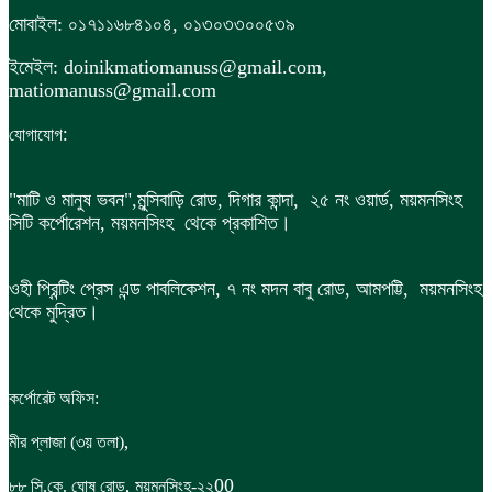
মোবাইল: ০১৭১১৬৮৪১০৪, ০১৩০৩৩০০৫৩৯
ইমেইল: doinikmatiomanuss@gmail.com,
matiomanuss@gmail.com
:
যোগাযোগ
"মাটি ও মানুষ ভবন",
মুন্সিবাড়ি রোড,
দিগার কান্দা, ২৫ নং ওয়ার্ড, ময়মনসিংহ
সিটি কর্পোরেশন, ময়মনসিংহ থেকে প্রকাশিত।
ওহী প্রিন্টিং প্রেস এন্ড পাবলিকেশন, ৭ নং মদন বাবু রোড, আমপট্টি, ময়মনসিংহ
থেকে মুদ্রিত।
কর্পোরেট অফিস:
,
মীর প্লাজা (৩য় তলা)
,
00
৮৮
সি.কে. ঘোষ রোড
ময়মনসিংহ-২২