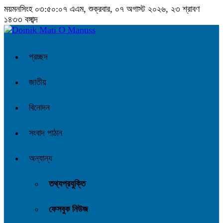
ময়মনসিংহ
০৩:৫০:০৮ এএম
, শুক্রবার, ০৭ অগাস্ট ২০২৬, ২৩ শ্রাবণ
১৪৩৩ বঙ্গাব্দ
প্রচ্ছদ
জাতীয়
বিনোদন
সংবাদ পাঠান
অন্যান্য
তথ্যপ্রযুক্তি
ফেসবুক নিউজ