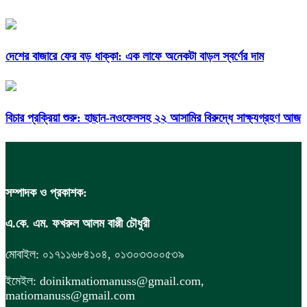
দেশের বাজারে ফের বড় ধাক্কা: এক লাফে অনেকটা বাড়ল স্বর্ণের দাম
বিচার প্রক্রিয়া শুরু: হাছান-নওফেলসহ ২২ আসামির বিরুদ্ধে সাক্ষ্যগ্রহণ আজ
সম্পাদক ও প্রকাশক:
এ.কে. এম. ফখরুল আলম বাপ্পী চৌধুরী
মোবাইল: ০১৭১১৬৮৪১০৪, ০১৩০৩৩০০৫৩৯
ইমেইল: doinikmatiomanuss@gmail.com,
matiomanuss@gmail.com