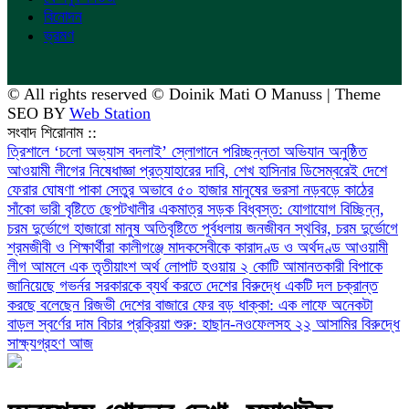
বিনোদন
ভ্রমণ
© All rights reserved © Doinik Mati O Manuss | Theme
SEO BY
Web Station
সংবাদ শিরোনাম ::
‎ত্রিশালে ‘চলো অভ্যাস বদলাই’ স্লোগানে পরিচ্ছন্নতা অভিযান অনুষ্ঠিত
আওয়ামী লীগের নিষেধাজ্ঞা প্রত্যাহারের দাবি, শেখ হাসিনার ডিসেম্বরেই দেশে
ফেরার ঘোষণা
পাকা সেতুর অভাবে ৫০ হাজার মানুষের ভরসা নড়বড়ে কাঠের
সাঁকো
ভারী বৃষ্টিতে ছেপটখালীর একমাত্র সড়ক বিধ্বস্ত: যোগাযোগ বিচ্ছিন্ন,
চরম দুর্ভোগে হাজারো মানুষ
অতিবৃষ্টিতে পূর্বধলায় জনজীবন স্থবির, চরম দুর্ভোগে
শ্রমজীবী ও শিক্ষার্থীরা
কালীগঞ্জে মাদকসেবীকে কারাদণ্ড ও অর্থদণ্ড
আওয়ামী
লীগ আমলে এক তৃতীয়াংশ অর্থ লোপাট হওয়ায় ২ কোটি আমানতকারী বিপাকে
জানিয়েছে গভর্নর
সরকারকে ব্যর্থ করতে দেশের বিরুদ্ধে একটি দল চক্রান্ত
করছে বলেছেন রিজভী
দেশের বাজারে ফের বড় ধাক্কা: এক লাফে অনেকটা
বাড়ল স্বর্ণের দাম
বিচার প্রক্রিয়া শুরু: হাছান-নওফেলসহ ২২ আসামির বিরুদ্ধে
সাক্ষ্যগ্রহণ আজ