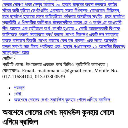
ফেরার ঘোষণা
পাকা সেতুর অভাবে ৫০ হাজার মানুষের ভরসা নড়বড়ে কাঠের
সাঁকো
ভারী বৃষ্টিতে ছেপটখালীর একমাত্র সড়ক বিধ্বস্ত: যোগাযোগ বিচ্ছিন্ন,
চরম দুর্ভোগে হাজারো মানুষ
অতিবৃষ্টিতে পূর্বধলায় জনজীবন স্থবির, চরম দুর্ভোগে
শ্রমজীবী ও শিক্ষার্থীরা
কালীগঞ্জে মাদকসেবীকে কারাদণ্ড ও অর্থদণ্ড
আওয়ামী
লীগ আমলে এক তৃতীয়াংশ অর্থ লোপাট হওয়ায় ২ কোটি আমানতকারী বিপাকে
জানিয়েছে গভর্নর
সরকারকে ব্যর্থ করতে দেশের বিরুদ্ধে একটি দল চক্রান্ত
করছে বলেছেন রিজভী
দেশের বাজারে ফের বড় ধাক্কা: এক লাফে অনেকটা
বাড়ল স্বর্ণের দাম
বিচার প্রক্রিয়া শুরু: হাছান-নওফেলসহ ২২ আসামির বিরুদ্ধে
সাক্ষ্যগ্রহণ আজ
নোটিশ :
প্রতিটি জেলা- উপজেলায় একজন করে ভিডিও প্রতিনিধি আবশ্যক।
যোগাযোগঃ- Email- matiomanuss@gmail.com. Mobile No-
017-11684104, 013-03300539.
প্রচ্ছদ
খেলা
অবশেষে গোলের দেখা: ম্যাথউস কুনহার গোলে এগিয়ে ব্রাজিল
অবশেষে গোলের দেখা: ম্যাথউস কুনহার গোলে
এগিয়ে ব্রাজিল