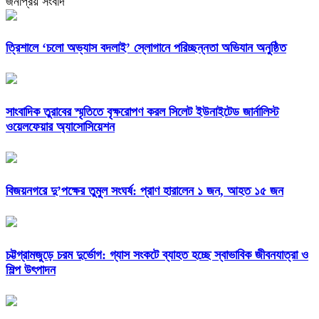
জনপ্রিয় সংবাদ
‎ত্রিশালে ‘চলো অভ্যাস বদলাই’ স্লোগানে পরিচ্ছন্নতা অভিযান অনুষ্ঠিত
সাংবাদিক তুরাবের স্মৃতিতে বৃক্ষরোপণ করল সিলেট ইউনাইটেড জার্নালিস্ট
ওয়েলফেয়ার অ্যাসোসিয়েশন
বিজয়নগরে দু’পক্ষের তুমুল সংঘর্ষ: প্রাণ হারালেন ১ জন, আহত ১৫ জন
চট্টগ্রামজুড়ে চরম দুর্ভোগ: গ্যাস সংকটে ব্যাহত হচ্ছে স্বাভাবিক জীবনযাত্রা ও
শিল্প উৎপাদন