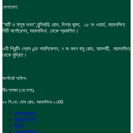
:
যোগাযোগ
"মাটি ও মানুষ ভবন",
মুন্সিবাড়ি রোড,
দিগার কান্দা, ২৫ নং ওয়ার্ড, ময়মনসিংহ
সিটি কর্পোরেশন, ময়মনসিংহ থেকে প্রকাশিত।
ওহী প্রিন্টিং প্রেস এন্ড পাবলিকেশন, ৭ নং মদন বাবু রোড, আমপট্টি, ময়মনসিংহ
থেকে মুদ্রিত।
কর্পোরেট অফিস:
,
মীর প্লাজা (৩য় তলা)
,
00
৮৮
সি.কে. ঘোষ রোড
ময়মনসিংহ-২২
তথ্যপ্রযুক্তি
প্রবাসের খবর
ফিচার
ফেসবুক নিউজ