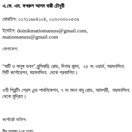
এ.কে. এম. ফখরুল আলম বাপ্পী চৌধুরী
মোবাইল: ০১৭১১৬৮৪১০৪, ০১৩০৩৩০০৫৩৯
ইমেইল: doinikmatiomanuss@gmail.com,
matiomanuss@gmail.com
:
যোগাযোগ
"মাটি ও মানুষ ভবন",
মুন্সিবাড়ি রোড,
দিগার কান্দা, ২৫ নং ওয়ার্ড, ময়মনসিংহ
সিটি কর্পোরেশন, ময়মনসিংহ থেকে প্রকাশিত।
ওহী প্রিন্টিং প্রেস এন্ড পাবলিকেশন, ৭ নং মদন বাবু রোড, আমপট্টি, ময়মনসিংহ
থেকে মুদ্রিত।
কর্পোরেট অফিস:
,
মীর প্লাজা (৩য় তলা)