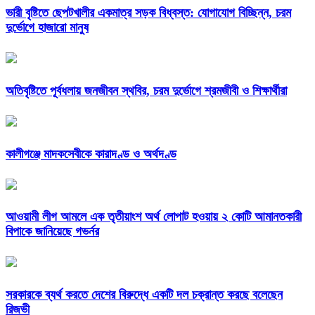
ভারী বৃষ্টিতে ছেপটখালীর একমাত্র সড়ক বিধ্বস্ত: যোগাযোগ বিচ্ছিন্ন, চরম
দুর্ভোগে হাজারো মানুষ
অতিবৃষ্টিতে পূর্বধলায় জনজীবন স্থবির, চরম দুর্ভোগে শ্রমজীবী ও শিক্ষার্থীরা
কালীগঞ্জে মাদকসেবীকে কারাদণ্ড ও অর্থদণ্ড
আওয়ামী লীগ আমলে এক তৃতীয়াংশ অর্থ লোপাট হওয়ায় ২ কোটি আমানতকারী
বিপাকে জানিয়েছে গভর্নর
সরকারকে ব্যর্থ করতে দেশের বিরুদ্ধে একটি দল চক্রান্ত করছে বলেছেন
রিজভী