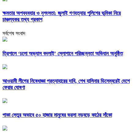
ক্ষমতার অপব্যবহার ও নৃশংসতা: জুলাই গণহত্যায় পুলিশের ভূমিকা নিয়ে
চাঞ্চল্যকর তথ্য প্রকাশ
সর্বশেষ সংবাদ
‎ত্রিশালে ‘চলো অভ্যাস বদলাই’ স্লোগানে পরিচ্ছন্নতা অভিযান অনুষ্ঠিত
আওয়ামী লীগের নিষেধাজ্ঞা প্রত্যাহারের দাবি, শেখ হাসিনার ডিসেম্বরেই দেশে
ফেরার ঘোষণা
পাকা সেতুর অভাবে ৫০ হাজার মানুষের ভরসা নড়বড়ে কাঠের সাঁকো