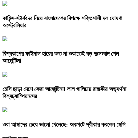
কামিন্স-স্টার্কদের নিয়ে বাংলাদেশের বিপক্ষে শক্তিশালী দল ঘোষণা
অস্ট্রেলিয়ার
বিশ্বকাপের ফাইনাল হারের ক্ষত না শুকাতেই বড় দুঃসংবাদ পেল
আর্জেন্টিনা
​মেসি ছাড়া দেশে ফেরা আর্জেন্টিনা! লাল গালিচায় রাজকীয় অভ্যর্থনা
বিশ্বচ্যাম্পিয়নদের
​ওরা আমাদের চেয়ে ভালো খেলেছে: অকপটে স্বীকার করলেন মেসি