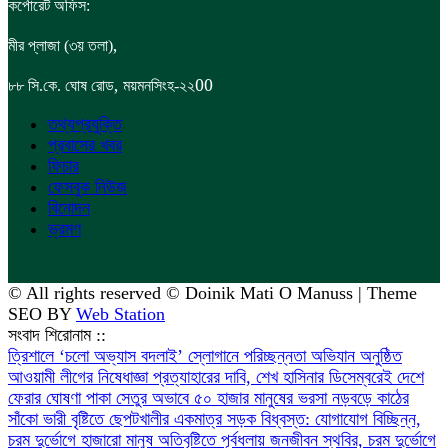
কর্পোরেট অফিস:
,
মীর প্লাজা (৩য় তলা)
,
00
৮৮
সি.কে. ঘোষ রোড
ময়মনসিংহ-২২
তথ্যপ্রযুক্তি
প্রবাসের খবর
ফিচার
ফেসবুক নিউজ
বিনোদন
ভ্রমণ
© All rights reserved © Doinik Mati O Manuss | Theme
SEO BY
Web Station
সংবাদ শিরোনাম ::
‎ত্রিশালে ‘চলো অভ্যাস বদলাই’ স্লোগানে পরিচ্ছন্নতা অভিযান অনুষ্ঠিত
আওয়ামী লীগের নিষেধাজ্ঞা প্রত্যাহারের দাবি, শেখ হাসিনার ডিসেম্বরেই দেশে
ফেরার ঘোষণা
পাকা সেতুর অভাবে ৫০ হাজার মানুষের ভরসা নড়বড়ে কাঠের
সাঁকো
ভারী বৃষ্টিতে ছেপটখালীর একমাত্র সড়ক বিধ্বস্ত: যোগাযোগ বিচ্ছিন্ন,
চরম দুর্ভোগে হাজারো মানুষ
অতিবৃষ্টিতে পূর্বধলায় জনজীবন স্থবির, চরম দুর্ভোগে