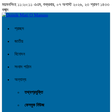
ময়মনসিংহ
১১:২০:১২ এএম
, শুক্রবার, ০৭ অগাস্ট ২০২৬, ২৩ শ্রাবণ ১৪৩৩
বঙ্গাব্দ
প্রচ্ছদ
জাতীয়
বিনোদন
সংবাদ পাঠান
অন্যান্য
তথ্যপ্রযুক্তি
ফেসবুক নিউজ