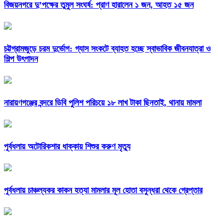
বিজয়নগরে দু’পক্ষের তুমুল সংঘর্ষ: প্রাণ হারালেন ১ জন, আহত ১৫ জন
চট্টগ্রামজুড়ে চরম দুর্ভোগ: গ্যাস সংকটে ব্যাহত হচ্ছে স্বাভাবিক জীবনযাত্রা ও
শিল্প উৎপাদন
নারায়ণগঞ্জের বন্দরে ডিবি পুলিশ পরিচয়ে ১৮ লাখ টাকা ছিনতাই, থানায় মামলা
পূর্বধলায় অটোরিকশার ধাক্কায় শিশুর করুণ মৃত্যু
পূর্বধলায় চাঞ্চল্যকর কাকন হত্যা মামলার মূল হোতা বসুন্ধরা থেকে গ্রেপ্তার