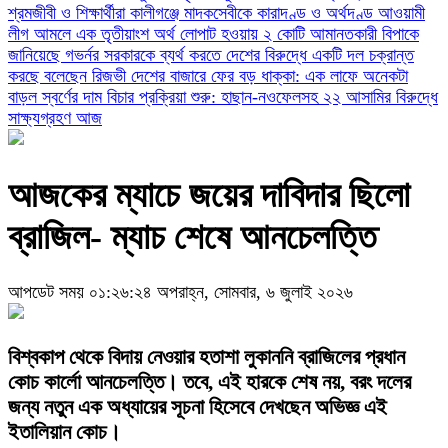
শ্রমজীবী ও শিক্ষার্থীরা
কালীগঞ্জে মাদকসেবীকে কারাদণ্ড ও অর্থদণ্ড
আওয়ামী
লীগ আমলে এক তৃতীয়াংশ অর্থ লোপাট হওয়ায় ২ কোটি আমানতকারী বিপাকে
জানিয়েছে গভর্নর
সরকারকে ব্যর্থ করতে দেশের বিরুদ্ধে একটি দল চক্রান্ত
করছে বলেছেন রিজভী
দেশের বাজারে ফের বড় ধাক্কা: এক লাফে অনেকটা
বাড়ল স্বর্ণের দাম
বিচার প্রক্রিয়া শুরু: হাছান-নওফেলসহ ২২ আসামির বিরুদ্ধে
সাক্ষ্যগ্রহণ আজ
আজকের ম্যাচে জয়ের দাবিদার ছিলো
ব্রাজিল- ম্যাচ শেষে আনচেলত্তি
আপডেট সময় ০১:২৬:২৪ অপরাহ্ন, সোমবার, ৬ জুলাই ২০২৬
বিশ্বকাপ থেকে বিদায় নেওয়ার হতাশা লুকাননি ব্রাজিলের প্রধান
কোচ কার্লো আনচেলত্তি। তবে, এই হারকে শেষ নয়, বরং দলের
জন্য নতুন এক অধ্যায়ের সূচনা হিসেবে দেখছেন অভিজ্ঞ এই
ইতালিয়ান কোচ।