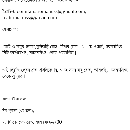
মোবাইল: ০১৭১১৬৮৪১০৪, ০১৩০৩৩০০৫৩৯
ইমেইল: doinikmatiomanuss@gmail.com,
matiomanuss@gmail.com
:
যোগাযোগ
"মাটি ও মানুষ ভবন",
মুন্সিবাড়ি রোড,
দিগার কান্দা, ২৫ নং ওয়ার্ড, ময়মনসিংহ
সিটি কর্পোরেশন, ময়মনসিংহ থেকে প্রকাশিত।
ওহী প্রিন্টিং প্রেস এন্ড পাবলিকেশন, ৭ নং মদন বাবু রোড, আমপট্টি, ময়মনসিংহ
থেকে মুদ্রিত।
কর্পোরেট অফিস:
,
মীর প্লাজা (৩য় তলা)
,
00
৮৮
সি.কে. ঘোষ রোড
ময়মনসিংহ-২২