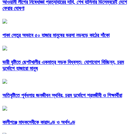
আওয়ামী লীগের নিষেধাজ্ঞা প্রত্যাহারের দাবি, শেখ হাসিনার ডিসেম্বরেই দেশে
ফেরার ঘোষণা
পাকা সেতুর অভাবে ৫০ হাজার মানুষের ভরসা নড়বড়ে কাঠের সাঁকো
ভারী বৃষ্টিতে ছেপটখালীর একমাত্র সড়ক বিধ্বস্ত: যোগাযোগ বিচ্ছিন্ন, চরম
দুর্ভোগে হাজারো মানুষ
অতিবৃষ্টিতে পূর্বধলায় জনজীবন স্থবির, চরম দুর্ভোগে শ্রমজীবী ও শিক্ষার্থীরা
কালীগঞ্জে মাদকসেবীকে কারাদণ্ড ও অর্থদণ্ড