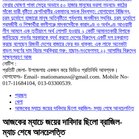
ফেরার ঘোষণা
পাকা সেতুর অভাবে ৫০ হাজার মানুষের ভরসা নড়বড়ে কাঠের
সাঁকো
ভারী বৃষ্টিতে ছেপটখালীর একমাত্র সড়ক বিধ্বস্ত: যোগাযোগ বিচ্ছিন্ন,
চরম দুর্ভোগে হাজারো মানুষ
অতিবৃষ্টিতে পূর্বধলায় জনজীবন স্থবির, চরম দুর্ভোগে
শ্রমজীবী ও শিক্ষার্থীরা
কালীগঞ্জে মাদকসেবীকে কারাদণ্ড ও অর্থদণ্ড
আওয়ামী
লীগ আমলে এক তৃতীয়াংশ অর্থ লোপাট হওয়ায় ২ কোটি আমানতকারী বিপাকে
জানিয়েছে গভর্নর
সরকারকে ব্যর্থ করতে দেশের বিরুদ্ধে একটি দল চক্রান্ত
করছে বলেছেন রিজভী
দেশের বাজারে ফের বড় ধাক্কা: এক লাফে অনেকটা
বাড়ল স্বর্ণের দাম
বিচার প্রক্রিয়া শুরু: হাছান-নওফেলসহ ২২ আসামির বিরুদ্ধে
সাক্ষ্যগ্রহণ আজ
নোটিশ :
প্রতিটি জেলা- উপজেলায় একজন করে ভিডিও প্রতিনিধি আবশ্যক।
যোগাযোগঃ- Email- matiomanuss@gmail.com. Mobile No-
017-11684104, 013-03300539.
প্রচ্ছদ
খেলা
আজকের ম্যাচে জয়ের দাবিদার ছিলো ব্রাজিল- ম্যাচ শেষে আনচেলত্তি
আজকের ম্যাচে জয়ের দাবিদার ছিলো ব্রাজিল-
ম্যাচ শেষে আনচেলত্তি