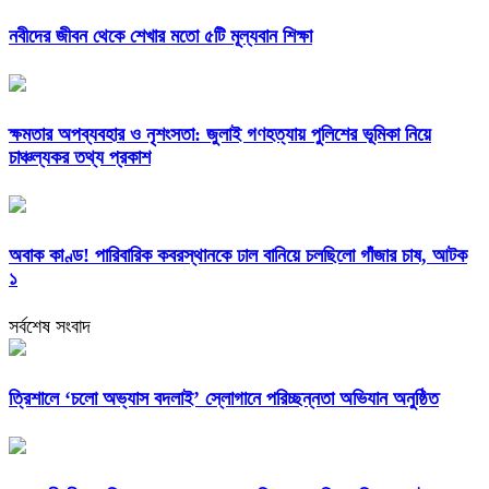
নবীদের জীবন থেকে শেখার মতো ৫টি মূল্যবান শিক্ষা
ক্ষমতার অপব্যবহার ও নৃশংসতা: জুলাই গণহত্যায় পুলিশের ভূমিকা নিয়ে
চাঞ্চল্যকর তথ্য প্রকাশ
অবাক কাণ্ড! পারিবারিক কবরস্থানকে ঢাল বানিয়ে চলছিলো গাঁজার চাষ, আটক
১
সর্বশেষ সংবাদ
‎ত্রিশালে ‘চলো অভ্যাস বদলাই’ স্লোগানে পরিচ্ছন্নতা অভিযান অনুষ্ঠিত