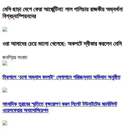
​মেসি ছাড়া দেশে ফেরা আর্জেন্টিনা! লাল গালিচায় রাজকীয় অভ্যর্থনা
বিশ্বচ্যাম্পিয়নদের
​ওরা আমাদের চেয়ে ভালো খেলেছে: অকপটে স্বীকার করলেন মেসি
জনপ্রিয় সংবাদ
‎ত্রিশালে ‘চলো অভ্যাস বদলাই’ স্লোগানে পরিচ্ছন্নতা অভিযান অনুষ্ঠিত
সাংবাদিক তুরাবের স্মৃতিতে বৃক্ষরোপণ করল সিলেট ইউনাইটেড জার্নালিস্ট
ওয়েলফেয়ার অ্যাসোসিয়েশন