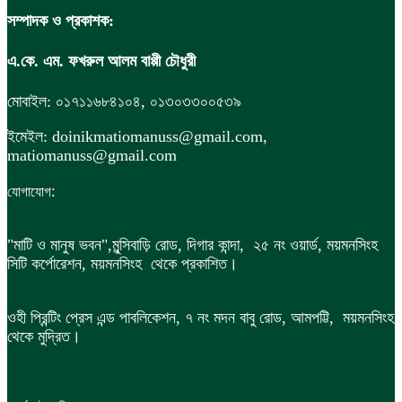
সম্পাদক ও প্রকাশক:
এ.কে. এম. ফখরুল আলম বাপ্পী চৌধুরী
মোবাইল: ০১৭১১৬৮৪১০৪, ০১৩০৩৩০০৫৩৯
ইমেইল: doinikmatiomanuss@gmail.com,
matiomanuss@gmail.com
:
যোগাযোগ
"মাটি ও মানুষ ভবন",
মুন্সিবাড়ি রোড,
দিগার কান্দা, ২৫ নং ওয়ার্ড, ময়মনসিংহ
সিটি কর্পোরেশন, ময়মনসিংহ থেকে প্রকাশিত।
ওহী প্রিন্টিং প্রেস এন্ড পাবলিকেশন, ৭ নং মদন বাবু রোড, আমপট্টি, ময়মনসিংহ
থেকে মুদ্রিত।