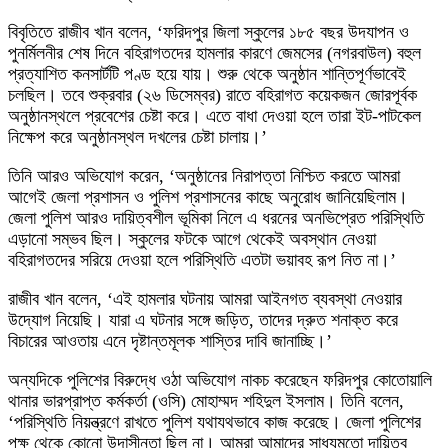
বিবৃতিতে রাজীব খান বলেন, ‘ফরিদপুর জিলা স্কুলের ১৮৫ বছর উদযাপন ও
পুনর্মিলনীর শেষ দিনে বহিরাগতদের হামলার কারণে জেমসের (নগরবাউল) বহুল
প্রত্যাশিত কনসার্টটি পণ্ড হয়ে যায়। শুরু থেকে অনুষ্ঠান শান্তিপূর্ণভাবেই
চলছিল। তবে শুক্রবার (২৬ ডিসেম্বর) রাতে বহিরাগত কয়েকজন জোরপূর্বক
অনুষ্ঠানস্থলে প্রবেশের চেষ্টা করে। এতে বাধা দেওয়া হলে তারা ইট-পাটকেল
নিক্ষেপ করে অনুষ্ঠানস্থল দখলের চেষ্টা চালায়।’
তিনি আরও অভিযোগ করেন, ‘অনুষ্ঠানের নিরাপত্তা নিশ্চিত করতে আমরা
আগেই জেলা প্রশাসন ও পুলিশ প্রশাসনের কাছে অনুরোধ জানিয়েছিলাম।
জেলা পুলিশ আরও দায়িত্বশীল ভূমিকা নিলে এ ধরনের অনভিপ্রেত পরিস্থিতি
এড়ানো সম্ভব ছিল। স্কুলের ফটকে আগে থেকেই অবস্থান নেওয়া
বহিরাগতদের সরিয়ে দেওয়া হলে পরিস্থিতি এতটা ভয়াবহ রূপ নিত না।’
রাজীব খান বলেন, ‘এই হামলার ঘটনায় আমরা আইনগত ব্যবস্থা নেওয়ার
উদ্যোগ নিয়েছি। যারা এ ঘটনার সঙ্গে জড়িত, তাদের দ্রুত শনাক্ত করে
বিচারের আওতায় এনে দৃষ্টান্তমূলক শাস্তির দাবি জানাচ্ছি।’
অন্যদিকে পুলিশের বিরুদ্ধে ওঠা অভিযোগ নাকচ করেছেন ফরিদপুর কোতোয়ালি
থানার ভারপ্রাপ্ত কর্মকর্তা (ওসি) মোহাম্মদ শহিদুল ইসলাম। তিনি বলেন,
‘পরিস্থিতি নিয়ন্ত্রণে রাখতে পুলিশ যথাযথভাবে কাজ করেছে। জেলা পুলিশের
পক্ষ থেকে কোনো উদাসীনতা ছিল না। আমরা আমাদের সাধ্যমতো দায়িত্ব