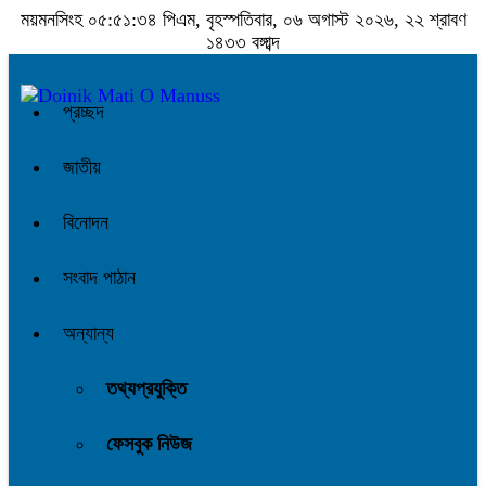
ময়মনসিংহ
০৫:৫১:৩৫ পিএম
, বৃহস্পতিবার, ০৬ অগাস্ট ২০২৬, ২২ শ্রাবণ
১৪৩৩ বঙ্গাব্দ
প্রচ্ছদ
জাতীয়
বিনোদন
সংবাদ পাঠান
অন্যান্য
তথ্যপ্রযুক্তি
ফেসবুক নিউজ