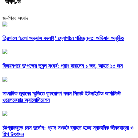
অর্থদণ্ড
জনপ্রিয় সংবাদ
‎ত্রিশালে ‘চলো অভ্যাস বদলাই’ স্লোগানে পরিচ্ছন্নতা অভিযান অনুষ্ঠিত
বিজয়নগরে দু’পক্ষের তুমুল সংঘর্ষ: প্রাণ হারালেন ১ জন, আহত ১৫ জন
সাংবাদিক তুরাবের স্মৃতিতে বৃক্ষরোপণ করল সিলেট ইউনাইটেড জার্নালিস্ট
ওয়েলফেয়ার অ্যাসোসিয়েশন
চট্টগ্রামজুড়ে চরম দুর্ভোগ: গ্যাস সংকটে ব্যাহত হচ্ছে স্বাভাবিক জীবনযাত্রা ও
শিল্প উৎপাদন