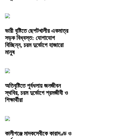
ভারী বৃষ্টিতে ছেপটখালীর একমাত্র
সড়ক বিধ্বস্ত: যোগাযোগ
বিচ্ছিন্ন, চরম দুর্ভোগে হাজারো
মানুষ
অতিবৃষ্টিতে পূর্বধলায় জনজীবন
স্থবির, চরম দুর্ভোগে শ্রমজীবী ও
শিক্ষার্থীরা
কালীগঞ্জে মাদকসেবীকে কারাদণ্ড ও