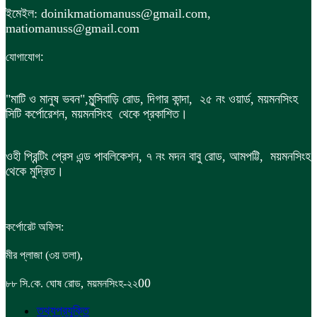
ইমেইল: doinikmatiomanuss@gmail.com,
matiomanuss@gmail.com
:
যোগাযোগ
"মাটি ও মানুষ ভবন",
মুন্সিবাড়ি রোড,
দিগার কান্দা, ২৫ নং ওয়ার্ড, ময়মনসিংহ
সিটি কর্পোরেশন, ময়মনসিংহ থেকে প্রকাশিত।
ওহী প্রিন্টিং প্রেস এন্ড পাবলিকেশন, ৭ নং মদন বাবু রোড, আমপট্টি, ময়মনসিংহ
থেকে মুদ্রিত।
কর্পোরেট অফিস:
,
মীর প্লাজা (৩য় তলা)
,
00
৮৮
সি.কে. ঘোষ রোড
ময়মনসিংহ-২২
তথ্যপ্রযুক্তি