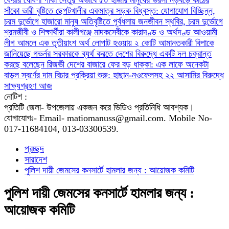
ফেরার ঘোষণা
পাকা সেতুর অভাবে ৫০ হাজার মানুষের ভরসা নড়বড়ে কাঠের
সাঁকো
ভারী বৃষ্টিতে ছেপটখালীর একমাত্র সড়ক বিধ্বস্ত: যোগাযোগ বিচ্ছিন্ন,
চরম দুর্ভোগে হাজারো মানুষ
অতিবৃষ্টিতে পূর্বধলায় জনজীবন স্থবির, চরম দুর্ভোগে
শ্রমজীবী ও শিক্ষার্থীরা
কালীগঞ্জে মাদকসেবীকে কারাদণ্ড ও অর্থদণ্ড
আওয়ামী
লীগ আমলে এক তৃতীয়াংশ অর্থ লোপাট হওয়ায় ২ কোটি আমানতকারী বিপাকে
জানিয়েছে গভর্নর
সরকারকে ব্যর্থ করতে দেশের বিরুদ্ধে একটি দল চক্রান্ত
করছে বলেছেন রিজভী
দেশের বাজারে ফের বড় ধাক্কা: এক লাফে অনেকটা
বাড়ল স্বর্ণের দাম
বিচার প্রক্রিয়া শুরু: হাছান-নওফেলসহ ২২ আসামির বিরুদ্ধে
সাক্ষ্যগ্রহণ আজ
নোটিশ :
প্রতিটি জেলা- উপজেলায় একজন করে ভিডিও প্রতিনিধি আবশ্যক।
যোগাযোগঃ- Email- matiomanuss@gmail.com. Mobile No-
017-11684104, 013-03300539.
প্রচ্ছদ
সারাদেশ
পুলিশ দায়ী জেমসের কনসার্টে হামলার জন্য : আয়োজক কমিটি
পুলিশ দায়ী জেমসের কনসার্টে হামলার জন্য :
আয়োজক কমিটি