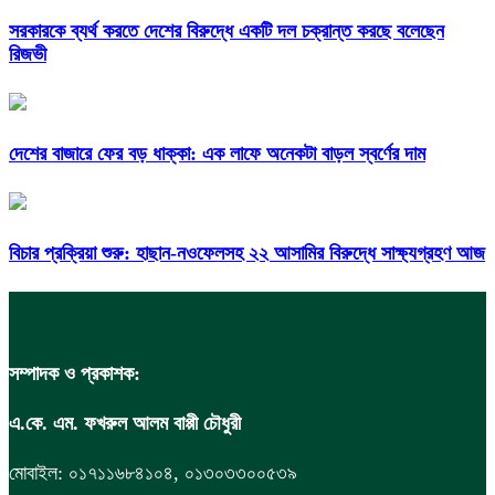
সরকারকে ব্যর্থ করতে দেশের বিরুদ্ধে একটি দল চক্রান্ত করছে বলেছেন
রিজভী
দেশের বাজারে ফের বড় ধাক্কা: এক লাফে অনেকটা বাড়ল স্বর্ণের দাম
বিচার প্রক্রিয়া শুরু: হাছান-নওফেলসহ ২২ আসামির বিরুদ্ধে সাক্ষ্যগ্রহণ আজ
সম্পাদক ও প্রকাশক:
এ.কে. এম. ফখরুল আলম বাপ্পী চৌধুরী
মোবাইল: ০১৭১১৬৮৪১০৪, ০১৩০৩৩০০৫৩৯