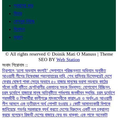
প্রবাসের খবর
ফিচার
ফেসবুক নিউজ
বিনোদন
ভ্রমণ
© All rights reserved © Doinik Mati O Manuss | Theme
SEO BY
Web Station
সংবাদ শিরোনাম ::
‎ত্রিশালে ‘চলো অভ্যাস বদলাই’ স্লোগানে পরিচ্ছন্নতা অভিযান অনুষ্ঠিত
আওয়ামী লীগের নিষেধাজ্ঞা প্রত্যাহারের দাবি, শেখ হাসিনার ডিসেম্বরেই দেশে
ফেরার ঘোষণা
পাকা সেতুর অভাবে ৫০ হাজার মানুষের ভরসা নড়বড়ে কাঠের
সাঁকো
ভারী বৃষ্টিতে ছেপটখালীর একমাত্র সড়ক বিধ্বস্ত: যোগাযোগ বিচ্ছিন্ন,
চরম দুর্ভোগে হাজারো মানুষ
অতিবৃষ্টিতে পূর্বধলায় জনজীবন স্থবির, চরম দুর্ভোগে
শ্রমজীবী ও শিক্ষার্থীরা
কালীগঞ্জে মাদকসেবীকে কারাদণ্ড ও অর্থদণ্ড
আওয়ামী
লীগ আমলে এক তৃতীয়াংশ অর্থ লোপাট হওয়ায় ২ কোটি আমানতকারী বিপাকে
জানিয়েছে গভর্নর
সরকারকে ব্যর্থ করতে দেশের বিরুদ্ধে একটি দল চক্রান্ত
করছে বলেছেন রিজভী
দেশের বাজারে ফের বড় ধাক্কা: এক লাফে অনেকটা