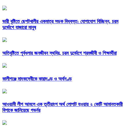
ভারী বৃষ্টিতে ছেপটখালীর একমাত্র সড়ক বিধ্বস্ত: যোগাযোগ বিচ্ছিন্ন, চরম
দুর্ভোগে হাজারো মানুষ
অতিবৃষ্টিতে পূর্বধলায় জনজীবন স্থবির, চরম দুর্ভোগে শ্রমজীবী ও শিক্ষার্থীরা
কালীগঞ্জে মাদকসেবীকে কারাদণ্ড ও অর্থদণ্ড
আওয়ামী লীগ আমলে এক তৃতীয়াংশ অর্থ লোপাট হওয়ায় ২ কোটি আমানতকারী
বিপাকে জানিয়েছে গভর্নর