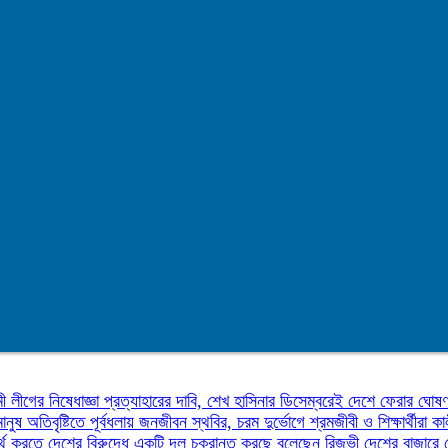
ী লীগের নিষেধাজ্ঞা প্রত্যাহারের দাবি, শেখ হাসিনার ডিসেম্বরেই দেশে ফেরার ঘোষ
মানুষ
অতিবৃষ্টিতে পূর্বধলায় জনজীবন স্থবির, চরম দুর্ভোগে শ্রমজীবী ও শিক্ষার্থীরা
কা
র্থ করতে দেশের বিরুদ্ধে একটি দল চক্রান্ত করছে বলেছেন রিজভী
দেশের বাজারে 