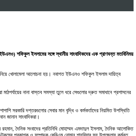
া (ইউএনও) শফিকুল ইসলামের সঙ্গে স্থানীয় সাংবাদিকদের এক প্রাণবন্ত মতবিনিময়
পনা নিয়ে খোলামেলা আলোচনা হয়। নবাগত ইউএনও শফিকুল ইসলাম দায়িত্ব
মাঠপর্যায়ের নানা বাস্তব সমস্যা তুলে ধরে সেগুলোর দ্রুত সমাধানে প্রশাসনের
শাপাশি সরকারি দপ্তরগুলোর সেবার মান বৃদ্ধি ও কর্মকর্তাদের নিয়মিত উপস্থিতি
্বান জানান সাংবাদিকরা।
র রহমান, দৈনিক সংবাদের প্রতিনিধি মোহাম্মদ এমদাদুল ইসলাম, দৈনিক আলোকিত
্পণ ডটকমের প্রকাশক ও সম্পাদক কেবিএম নোমান শাহরিয়ার সহ উপজেলায় কর্মরত