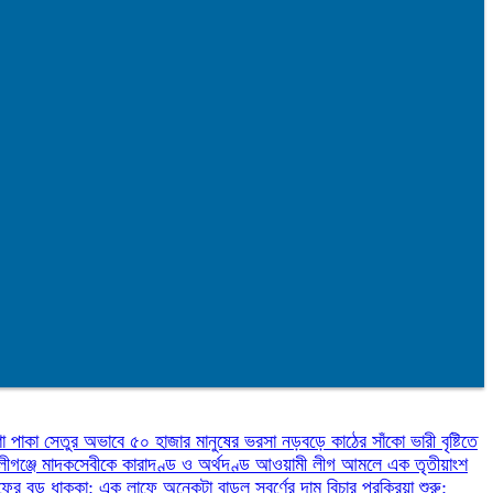
ণা
পাকা সেতুর অভাবে ৫০ হাজার মানুষের ভরসা নড়বড়ে কাঠের সাঁকো
ভারী বৃষ্টিতে
লীগঞ্জে মাদকসেবীকে কারাদণ্ড ও অর্থদণ্ড
আওয়ামী লীগ আমলে এক তৃতীয়াংশ
ফের বড় ধাক্কা: এক লাফে অনেকটা বাড়ল স্বর্ণের দাম
বিচার প্রক্রিয়া শুরু: