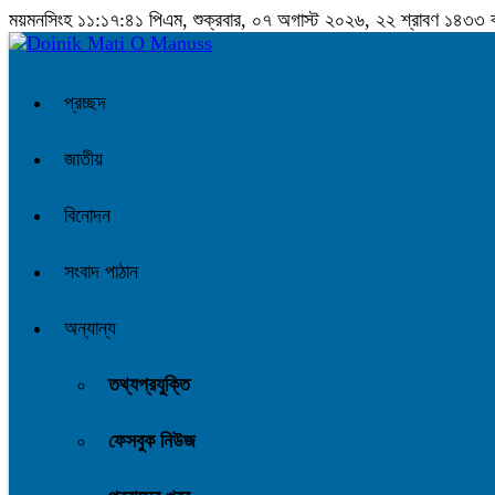
ময়মনসিংহ
১১:১৭:৪২ পিএম
, শুক্রবার, ০৭ অগাস্ট ২০২৬, ২২ শ্রাবণ ১৪৩৩ বঙ্গ
প্রচ্ছদ
জাতীয়
বিনোদন
সংবাদ পাঠান
অন্যান্য
তথ্যপ্রযুক্তি
ফেসবুক নিউজ