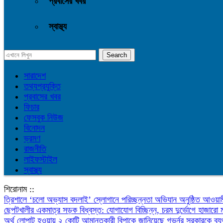
প্রবাসের খবর
স্বাস্থ্য
সারাদেশ
তথ্যপ্রযুক্তি
প্রবাসের খবর
ফিচার
ফেসবুক নিউজ
বিনোদন
ভ্রমণ
রাজনীতি
লাইফস্টাইল
স্বাস্থ্য
শিরোনাম ::
‎ত্রিশালে ‘চলো অভ্যাস বদলাই’ স্লোগানে পরিচ্ছন্নতা অভিযান অনুষ্ঠিত
আওয়াম
ছেপটখালীর একমাত্র সড়ক বিধ্বস্ত: যোগাযোগ বিচ্ছিন্ন, চরম দুর্ভোগে হাজারো 
অর্থ লোপাট হওয়ায় ২ কোটি আমানতকারী বিপাকে জানিয়েছে গভর্নর
সরকারকে ব্য