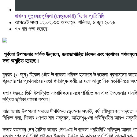
হারাধন সূত্রধর:পূর্বধলা (নেত্রকোণা) বিশেষ প্রতিনিধি
আপডেট সময় ১২:০২:৩৩ অপরাহ্ন, শনিবার, ৬ জুন ২০২৬
৭০ বার পড়া হয়েছে
পূর্বধলা উপজেলার সার্বিক উন্নয়ন, জনভোগান্তি নিরসন এবং প্রশাসন-গণমাধ্যমে
সভা অনুষ্ঠিত হয়েছে।
বুধবার (৩ জুন) বিকেল ৪টায় উপজেলা পরিষদ হলরুমে উপজেলা প্রশাসনের আয়ো
গ্রহণের পর প্রথমবারের মতো গণমাধ্যমকর্মীদের সঙ্গে আনুষ্ঠানিক মতবিনিময়ে অ
সভার শুরুতে তিনি উপস্থিত সাংবাদিকদের সঙ্গে পরিচিত হন এবং উপজেলার সামগ্রি
সক্রিয় ভূমিকা কামনা করেন।
আলোচনায় উপজেলা সদরের দীর্ঘদিনের ড্রেনেজ সংকট, বর্ষা মৌসুমে জলাবদ্ধতা, ক্র
নিশ্চিত করা, শিক্ষার গুণগত মান উন্নয়ন, আইনশৃঙ্খলা পরিস্থিতির আরও উন্নতি
সভায় বক্তব্য দেন দৈনিক আমার দেশ-এর উপজেলা প্রতিনিধি শফিকুল আলম শাহীন
বাংলাদেশের প্রতিনিধি খাইরুল ইসলাম, দৈনিক দিনকালের প্রতিনিধি আল-ইমরান,