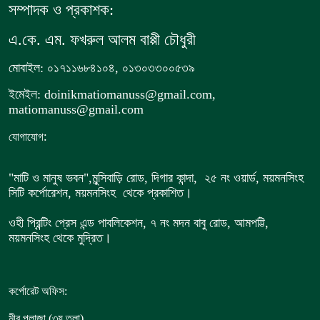
সম্পাদক ও প্রকাশক:
এ.কে. এম. ফখরুল আলম বাপ্পী চৌধুরী
মোবাইল: ০১৭১১৬৮৪১০৪, ০১৩০৩৩০০৫৩৯
ইমেইল: doinikmatiomanuss@gmail.com,
matiomanuss@gmail.com
:
যোগাযোগ
"মাটি ও মানুষ ভবন",
মুন্সিবাড়ি রোড,
দিগার কান্দা, ২৫ নং ওয়ার্ড, ময়মনসিংহ
সিটি কর্পোরেশন, ময়মনসিংহ থেকে প্রকাশিত।
ওহী প্রিন্টিং প্রেস এন্ড পাবলিকেশন, ৭ নং মদন বাবু রোড, আমপট্টি,
ময়মনসিংহ থেকে মুদ্রিত।
কর্পোরেট অফিস:
,
মীর প্লাজা (৩য় তলা)