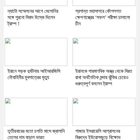
ন্যাটো সম্মেলনের আগে মেলোনির
প্রশান্ত মহাসাগরে কৌশলগত
সঙ্গে পুরনো বিবাদ উস্কে দিলেন
ক্ষেপণাস্ত্রের ‘সফল’ পরীক্ষা চালালো
ট্রাম্প !
চীন
ইরানে সড়ক দুর্ঘটনায় আইআরজিসি
ইরানকে পারমাণবিক অস্ত্র থেকে বিরত
নৌবাহিনীর মুখপাত্রের মৃত্যু
রাখা অর্থনৈতিক মন্দার ঝুঁকির চেয়েও
গুরুত্বপূর্ণ বললেন ট্রাম্প
তৃতীয়বারের মতো চলতি মাসে জ্বালানি
গাজায় ইসরায়েলি আগ্রাসনের
তেলের দাম বাড়াল ভারত
বিরুদ্ধে ইউরোপজুড়ে বিক্ষোভ