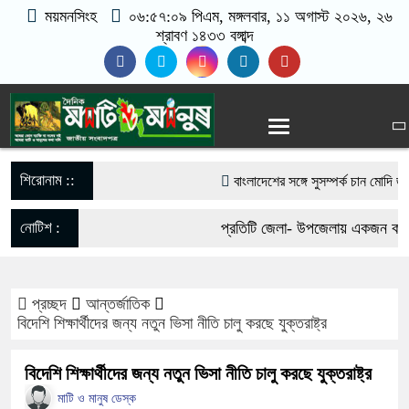
ময়মনসিংহ
০৬:৫৭:১০ পিএম
, মঙ্গলবার, ১১ অগাস্ট ২০২৬, ২৬
শ্রাবণ ১৪৩৩ বঙ্গাব্দ
শিরোনাম ::
বাংলাদেশের সঙ্গে সুসম্পর্ক চান মোদি জান
ওখানে মধু আছে, চুষলেই মজা লাগে বলেছ
নোটিশ :
প্রতিটি জেলা- উপজেলায় একজন করে ভ
দ্বিপক্ষীয় সম্পর্কের নতুন অধ্যায়: প্রধানম
যোগাযোগঃ- Email- matiomanus
ভারতীয় হাইকমিশনার
প্রচ্ছদ
আন্তর্জাতিক
017-11684104, 013-03300539
বিদেশি শিক্ষার্থীদের জন্য নতুন ভিসা নীতি চালু করছে যুক্তরাষ্ট্র
যশোর বোর্ডে এসএসসিতে পাসের হার ৬৬.
বিদেশি শিক্ষার্থীদের জন্য নতুন ভিসা নীতি চালু করছে যুক্তরাষ্ট্র
জন
মাটি ও মানুষ ডেস্ক