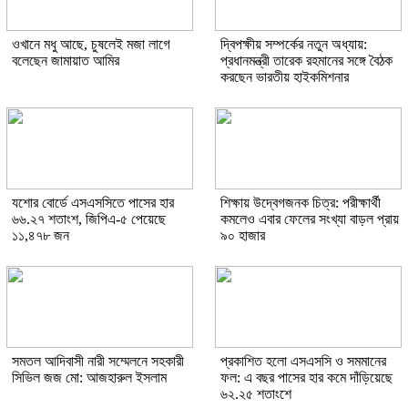
ওখানে মধু আছে, চুষলেই মজা লাগে
দ্বিপক্ষীয় সম্পর্কের নতুন অধ্যায়:
বলেছেন জামায়াত আমির
প্রধানমন্ত্রী তারেক রহমানের সঙ্গে বৈঠক
করছেন ভারতীয় হাইকমিশনার
যশোর বোর্ডে এসএসসিতে পাসের হার
শিক্ষায় উদ্বেগজনক চিত্র: পরীক্ষার্থী
৬৬.২৭ শতাংশ, জিপিএ-৫ পেয়েছে
কমলেও এবার ফেলের সংখ্যা বাড়ল প্রায়
১১,৪৭৮ জন
৯০ হাজার
সমতল আদিবাসী নারী সম্মেলনে সহকারী
প্রকাশিত হলো এসএসসি ও সমমানের
সিভিল জজ মো: আজহারুল ইসলাম
ফল: এ বছর পাসের হার কমে দাঁড়িয়েছে
৬২.২৫ শতাংশে