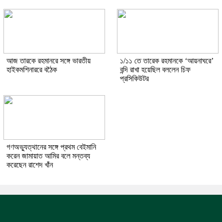
আজ তারকে রহমানরে সঙ্গে ভারতীয়
১/১১ তে তারেক রহমানকে ‘আয়নাঘরে’
হাইকমশিনাররে বঠৈক
বন্দি রাখা হয়েছিল বললেন চিফ
প্রসিকিউটর
গণঅভ্যুত্থানের সঙ্গে প্রথম বেইমানি
করেন জামায়াত আমির বলে মন্তব্য
করেছেন রাশেদ খাঁন