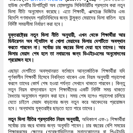
হাউজ দেশটির ডিপার্টমেন্ট অব হোমল্যান্ড সিকিউরিটির প্রস্তাব করা নতুন
ভিসা নীতি অনুমোদন করেছে। এতে শিক্ষার্থী, এক্সচেঞ্জ ভিজিটর এবং
বিদেশি গণমাধ্যম প্রতিনিধিদের জন্য উন্মুক্ত মেয়াদের ভিসা বাতিল হয়ে
নির্দিষ্ট সময়সীমা নির্ধারণ করা হবে।
যুক্তরাষ্ট্রের নতুন ভিসা নীতি অনুযায়ী, এখন থেকে শিক্ষার্থীরা আর
ডিউরেশন অব স্ট্যাটাস বা খোলা মেয়াদের ভিসায় দেশটিতে অবস্থান
করতে পারবেন না। সর্বোচ্চ চার বছরের ভিসা দেয়া হবে তাদের। আর
ভিসার মেয়াদ শেষ হলে তা নবায়নের জন্য ডিএইচএসের অনুমোদনের
প্রয়োজন হবে।
এছাড়া দেশটিতে অবস্থানরত বর্তমানে আন্তর্জাতিক শিক্ষার্থীরা যদি
পূর্ণকালীন শিক্ষার্থী হিসেবে নিবন্ধিত থাকেন এবং নিয়ম অনুযায়ী পড়ালেখা
করলে তাদের কোর্স শেষ হওয়া পর্যন্ত সেখানে থাকতে পারবেন। কিন্তু
নতুন নিয়ম বাস্তবায়ন হলে শিক্ষার্থীদের একটি নির্দিষ্ট সময় থাকতে
বৈধতার অনুমোদন প্রদান করা হবে। সময় শেষ হলেও পড়ালেখা চালিয়ে
যেতে চাইলে মেয়াদ বাড়ানোর জন্য নতুন করে আবেদনের প্রয়োজন
হবে। অন্যাথায় যুক্তরাষ্ট্র ছাড়তে হতে পারে তাদের।
নতুন ভিসা নীতির প্রস্তাবিত নিয়ম অনুযায়ী,
অধিকাংশ এফ-১ শিক্ষার্থীরা
সর্বোচ্চ চার বছর থাকার জন্য অনুমতি পাবেন। চার বছরের বেশি সময়ের
শিক্ষাক্রমের ক্ষেত্রে (গবেষণাভিত্তিক স্নাতকোত্তর বা পিএইচডি