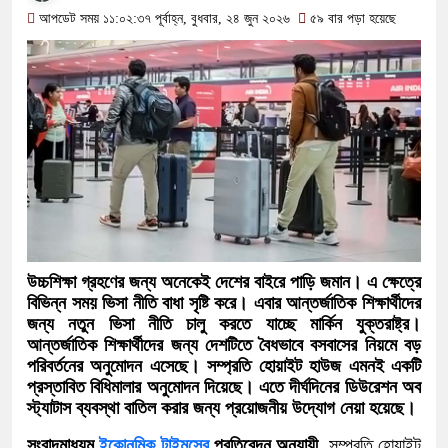
শিক্ষায় উদ্বেগজনক চিত্র: পরীক্ষার্থী কম
আপডেট সময় ১১:০২:৩৭ পূর্বাহ্ন, বুধবার, ২৪ জুন ২০২৬
৫৯ বার পড়া হয়েছে
হাজার
সমতল আদিবাসী নারী সম্মেলনে সহকারী 
প্রকাশিত হলো এসএসসি ও সমমানের ফল: এ
৬২.২৫ শতাংশে
আজ তারকে রহমানরে সঙ্গে ভারতীয় হাইকম
১/১১ তে তারেক রহমানকে ‘আয়নাঘরে’ বন্দি
উচ্চশিক্ষা গ্রহণের জন্য অনেকেই দেশের বাইরে পাড়ি জমান। এ ক্ষেত্রে
গণঅভ্যুত্থানের সঙ্গে প্রথম বেইমানি করে
বিভিন্ন সময় ভিসা নীতি বাধা সৃষ্টি করে। এবার আন্তর্জাতিক শিক্ষার্থীদের
জন্য নতুন ভিসা নীতি চালু করতে যাচ্ছে মার্কিন যুক্তরাষ্ট্র।
রাশেদ খাঁন
আন্তর্জাতিক শিক্ষার্থীদের জন্য দেশটিতে বৈধভাবে বসবাসের নিয়মে বড়
পরিবর্তনের অনুমোদন এসেছে। সম্প্রতি হোয়াইট হাউজ এমনই একটি
প্রস্তাবিত বিধিমালার অনুমোদন দিয়েছে। এতে দীর্ঘদিনের ডিউরেশন অব
স্ট্যাটাস ব্যবস্থা বাতিল করার জন্য প্রয়োজনীয় উদ্যোগ নেয়া হয়েছে।
সংবাদমাধ্যম
ইকোনমিক টাইমসের
প্রতিবেদন অনুযায়ী,
সম্প্রতি হোয়াইট