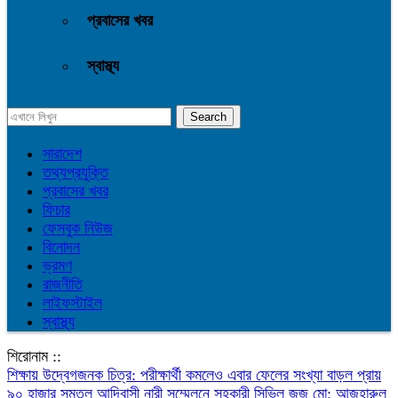
প্রবাসের খবর
স্বাস্থ্য
সারাদেশ
তথ্যপ্রযুক্তি
প্রবাসের খবর
ফিচার
ফেসবুক নিউজ
বিনোদন
ভ্রমণ
রাজনীতি
লাইফস্টাইল
স্বাস্থ্য
শিরোনাম ::
শিক্ষায় উদ্বেগজনক চিত্র: পরীক্ষার্থী কমলেও এবার ফেলের সংখ্যা বাড়ল প্রায়
৯০ হাজার
সমতল আদিবাসী নারী সম্মেলনে সহকারী সিভিল জজ মো: আজহারুল