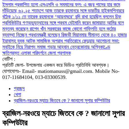
ইসলাম
প্রকাশিত হলো এসএসসি ও সমমানের ফল: এ বছর পাসের হার কমে
দাঁড়িয়েছে ৬২.২৫ শতাংশে
আজ তারকে রহমানরে সঙ্গে ভারতীয় হাইকমশিনাররে
বঠৈক
১/১১ তে তারেক রহমানকে ‘আয়নাঘরে’ বন্দি রাখা হয়েছিল বললেন চিফ
প্রসিকিউটর
গণঅভ্যুত্থানের সঙ্গে প্রথম বেইমানি করেন জামায়াত আমির বলে
মন্তব্য করেছেন রাশেদ খাঁন
সরকারের কাজে কোনো গাফিলতি হলে কঠোর
ব্যবস্থা নিচ্ছেন প্রধানমন্ত্রী বলেছেন রিজভী
মিয়ানমার সীমান্ত থেকে ৪০ হাজার
ইয়াবাসহ যুবক আটক
সামাজিক অপরাধ প্রতিরোধে কেন্দুয়ায় আলোচনা সভা:
সবাইকে নিয়ে নিরাপদ সমাজ গড়ার আহ্বান
নেত্রকোনায় অগ্নিকাণ্ডে
ক্ষতিগ্রস্ত এলাকা পরিদর্শনে জেলা প্রশাসক
নোটিশ :
প্রতিটি জেলা- উপজেলায় একজন করে ভিডিও প্রতিনিধি আবশ্যক।
যোগাযোগঃ- Email- matiomanuss@gmail.com. Mobile No-
017-11684104, 013-03300539.
প্রচ্ছদ
খেলা
ব্রাজিল-নরওয়ে ম্যাচে জিতবে কে ? জানালো সুপার কম্পিউটার
ব্রাজিল-নরওয়ে ম্যাচে জিতবে কে ? জানালো সুপার
কম্পিউটার