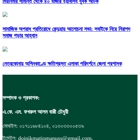
মিয়ানমার সীমান্ত থেকে ৪০ হাজার ইয়াবাসহ যুবক আটক
সামাজিক অপরাধ প্রতিরোধে কেন্দুয়ায় আলোচনা সভা: সবাইকে নিয়ে নিরাপদ
সমাজ গড়ার আহ্বান
নেত্রকোনায় অগ্নিকাণ্ডে ক্ষতিগ্রস্ত এলাকা পরিদর্শনে জেলা প্রশাসক
সম্পাদক ও প্রকাশক:
এ.কে. এম. ফখরুল আলম বাপ্পী চৌধুরী
মোবাইল: ০১৭১১৬৮৪১০৪, ০১৩০৩৩০০৫৩৯
ইমেইল: doinikmatiomanuss@gmail.com,