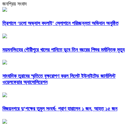
জনপ্রিয় সংবাদ
‎ত্রিশালে ‘চলো অভ্যাস বদলাই’ স্লোগানে পরিচ্ছন্নতা অভিযান অনুষ্ঠিত
ময়মনসিংহের গৌরীপুরে খালের পানিতে ডুবে তিন বছরের শিশুর মর্মান্তিক মৃত্যু
সাংবাদিক তুরাবের স্মৃতিতে বৃক্ষরোপণ করল সিলেট ইউনাইটেড জার্নালিস্ট
ওয়েলফেয়ার অ্যাসোসিয়েশন
বিজয়নগরে দু’পক্ষের তুমুল সংঘর্ষ: প্রাণ হারালেন ১ জন, আহত ১৫ জন