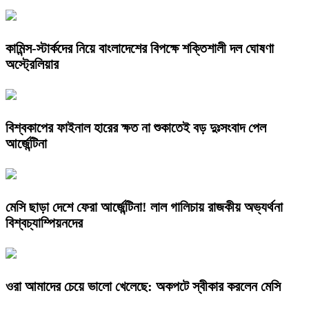
কামিন্স-স্টার্কদের নিয়ে বাংলাদেশের বিপক্ষে শক্তিশালী দল ঘোষণা
অস্ট্রেলিয়ার
বিশ্বকাপের ফাইনাল হারের ক্ষত না শুকাতেই বড় দুঃসংবাদ পেল
আর্জেন্টিনা
​মেসি ছাড়া দেশে ফেরা আর্জেন্টিনা! লাল গালিচায় রাজকীয় অভ্যর্থনা
বিশ্বচ্যাম্পিয়নদের
​ওরা আমাদের চেয়ে ভালো খেলেছে: অকপটে স্বীকার করলেন মেসি