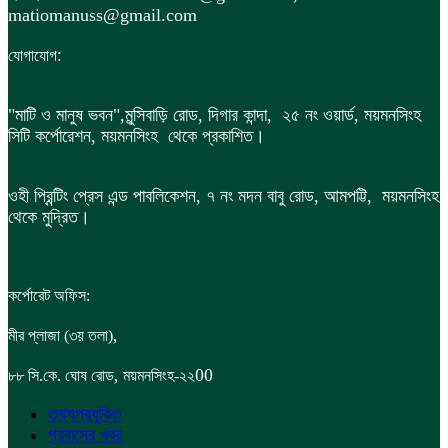
matiomanuss@gmail.com
:
যোগাযোগ
"মাটি ও মানুষ ভবন",
মুন্সিবাড়ি রোড,
দিগার কান্দা, ২৫ নং ওয়ার্ড, ময়মনসিংহ
সিটি কর্পোরেশন, ময়মনসিংহ থেকে প্রকাশিত।
ওহী প্রিন্টিং প্রেস এন্ড পাবলিকেশন, ৭ নং মদন বাবু রোড, আমপট্টি, ময়মনসিংহ
থেকে মুদ্রিত।
কর্পোরেট অফিস:
,
মীর প্লাজা (৩য় তলা)
,
00
৮৮
সি.কে. ঘোষ রোড
ময়মনসিংহ-২২
তথ্যপ্রযুক্তি
প্রবাসের খবর