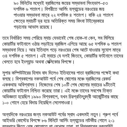
৯০ মিনিটের মধ্যেই ব্রাজিলের জয়ের সম্ভাবনা সিংহভাগ–৫৩
দশমিক ৬ শতাংশ। বিপরীতে আর্লিং হল্যান্ডের নরওয়ের জয়
পাওয়ার সম্ভাবনা মাত্র ২২ দশমিক ৪ শতাংশ। বাকি ২৪ শতাংশ
ক্ষেত্রে ম্যাচটি ড্র হয়ে অতিরিক্ত সময় কিংবা টাইব্রেকারে
গড়ানোর আভাস রয়েছে।
তবে নির্ধারিত সময় পেরিয়ে ম্যাচ যেভাবেই শেষ হোক-না কেন, সব মিলিয়ে
কোয়ার্টার ফাইনালে ওঠার লড়াইয়ে ব্রাজিল এগিয়ে আছে ৬৫ দশমিক ৬ শতাংশ
সম্ভাবনা নিয়ে। আর ইতিহাস গড়ে নরওয়ের শেষ আটে যাওয়ার সুযোগ মাত্র
৩৪ দশমিক ৫ শতাংশ। এই ম্যাচে যে দলই জিতবে, কোয়ার্টার ফাইনালে তাদের
খেলতে হবে ইংল্যান্ড অথবা মেক্সিকোর বিপক্ষে
।
সুপার কম্পিউটারের হিসাব বাদ দিলেও ইতিহাসের পাতা ব্রাজিলের পক্ষেই কথা
বলছে। বিশ্বকাপের নকআউট পর্বে শেষ ষোলোর মঞ্চে ব্রাজিলের রেকর্ড
এককথায় অবিশ্বাস্য। নিজেদের শেষ ১০টি শেষ ষোলোর ম্যাচের ৯টিতেই
কোয়ার্টার ফাইনাল নিশ্চিত করেছে তারা। এই মঞ্চে তাদের সবশেষ তিক্ত
অভিজ্ঞতা হয়েছিল ১৯৯০ বিশ্বকাপে, যখন চিরপ্রতিদ্বন্দ্বী আর্জেন্টিনার কাছে
১-০ গোলে হেরে বিদায় নিয়েছিল সেলেসাওরা।
অন্যদিকে নরওয়ের জন্য নকআউট পর্বের স্বাদ একদমই নতুন। গ্রুপ পর্বে
আইভরি কোস্টের বিপক্ষে ৮৬ মিনিটে আর্লিং হল্যান্ডের নাটকীয় গোলে ২-১
ব্যবধানে জিতে শেষ ষোলোতে পা রেখেছে তারা, যা বিশ্বকাপের নকআউট