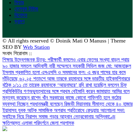
ফিচার
ফেসবুক নিউজ
বিনোদন
ভ্রমণ
© All rights reserved © Doinik Mati O Manuss | Theme
SEO BY
Web Station
সংবাদ শিরোনাম ::
শিক্ষায় উদ্বেগজনক চিত্র: পরীক্ষার্থী কমলেও এবার ফেলের সংখ্যা বাড়ল প্রায়
৯০ হাজার
সমতল আদিবাসী নারী সম্মেলনে সহকারী সিভিল জজ মো: আজহারুল
ইসলাম
প্রকাশিত হলো এসএসসি ও সমমানের ফল: এ বছর পাসের হার কমে
দাঁড়িয়েছে ৬২.২৫ শতাংশে
আজ তারকে রহমানরে সঙ্গে ভারতীয় হাইকমশিনাররে
বঠৈক
১/১১ তে তারেক রহমানকে ‘আয়নাঘরে’ বন্দি রাখা হয়েছিল বললেন চিফ
প্রসিকিউটর
গণঅভ্যুত্থানের সঙ্গে প্রথম বেইমানি করেন জামায়াত আমির বলে
মন্তব্য করেছেন রাশেদ খাঁন
সরকারের কাজে কোনো গাফিলতি হলে কঠোর
ব্যবস্থা নিচ্ছেন প্রধানমন্ত্রী বলেছেন রিজভী
মিয়ানমার সীমান্ত থেকে ৪০ হাজার
ইয়াবাসহ যুবক আটক
সামাজিক অপরাধ প্রতিরোধে কেন্দুয়ায় আলোচনা সভা:
সবাইকে নিয়ে নিরাপদ সমাজ গড়ার আহ্বান
নেত্রকোনায় অগ্নিকাণ্ডে
ক্ষতিগ্রস্ত এলাকা পরিদর্শনে জেলা প্রশাসক