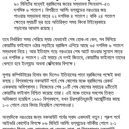
৯০ মিনিটের মধ্যেই ব্রাজিলের জয়ের সম্ভাবনা সিংহভাগ–৫৩
দশমিক ৬ শতাংশ। বিপরীতে আর্লিং হল্যান্ডের নরওয়ের জয়
পাওয়ার সম্ভাবনা মাত্র ২২ দশমিক ৪ শতাংশ। বাকি ২৪ শতাংশ
ক্ষেত্রে ম্যাচটি ড্র হয়ে অতিরিক্ত সময় কিংবা টাইব্রেকারে
গড়ানোর আভাস রয়েছে।
তবে নির্ধারিত সময় পেরিয়ে ম্যাচ যেভাবেই শেষ হোক-না কেন, সব মিলিয়ে
কোয়ার্টার ফাইনালে ওঠার লড়াইয়ে ব্রাজিল এগিয়ে আছে ৬৫ দশমিক ৬ শতাংশ
সম্ভাবনা নিয়ে। আর ইতিহাস গড়ে নরওয়ের শেষ আটে যাওয়ার সুযোগ মাত্র
৩৪ দশমিক ৫ শতাংশ। এই ম্যাচে যে দলই জিতবে, কোয়ার্টার ফাইনালে তাদের
খেলতে হবে ইংল্যান্ড অথবা মেক্সিকোর বিপক্ষে
।
সুপার কম্পিউটারের হিসাব বাদ দিলেও ইতিহাসের পাতা ব্রাজিলের পক্ষেই কথা
বলছে। বিশ্বকাপের নকআউট পর্বে শেষ ষোলোর মঞ্চে ব্রাজিলের রেকর্ড
এককথায় অবিশ্বাস্য। নিজেদের শেষ ১০টি শেষ ষোলোর ম্যাচের ৯টিতেই
কোয়ার্টার ফাইনাল নিশ্চিত করেছে তারা। এই মঞ্চে তাদের সবশেষ তিক্ত
অভিজ্ঞতা হয়েছিল ১৯৯০ বিশ্বকাপে, যখন চিরপ্রতিদ্বন্দ্বী আর্জেন্টিনার কাছে
১-০ গোলে হেরে বিদায় নিয়েছিল সেলেসাওরা।
অন্যদিকে নরওয়ের জন্য নকআউট পর্বের স্বাদ একদমই নতুন। গ্রুপ পর্বে
আইভরি কোস্টের বিপক্ষে ৮৬ মিনিটে আর্লিং হল্যান্ডের নাটকীয় গোলে ২-১