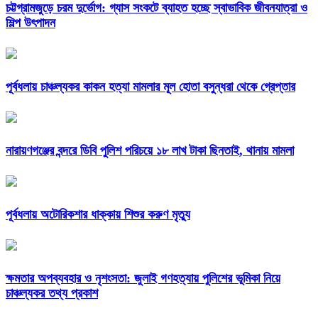
চট্টগ্রামজুড়ে চরম দুর্ভোগ: গ্যাস সংকটে ব্যাহত হচ্ছে স্বাভাবিক জীবনযাত্রা ও
শিল্প উৎপাদন
পূর্বধলায় চাঞ্চল্যকর কাকন হত্যা মামলার মূল হোতা বসুন্ধরা থেকে গ্রেপ্তার
নারায়ণগঞ্জের বন্দরে ডিবি পুলিশ পরিচয়ে ১৮ লাখ টাকা ছিনতাই, থানায় মামলা
পূর্বধলায় অটোরিকশার ধাক্কায় শিশুর করুণ মৃত্যু
ক্ষমতার অপব্যবহার ও নৃশংসতা: জুলাই গণহত্যায় পুলিশের ভূমিকা নিয়ে
চাঞ্চল্যকর তথ্য প্রকাশ