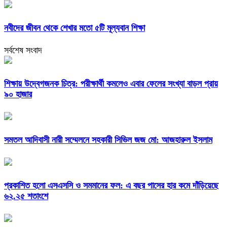
নবীদের জীবন থেকে শেখার মতো ৫টি মূল্যবান শিক্ষা
সর্বশেষ সংবাদ
শিক্ষায় উদ্বেগজনক চিত্র: পরীক্ষার্থী কমলেও এবার ফেলের সংখ্যা বাড়ল প্রায়
৯০ হাজার
সমতল আদিবাসী নারী সম্মেলনে সহকারী সিভিল জজ মো: আজহারুল ইসলাম
প্রকাশিত হলো এসএসসি ও সমমানের ফল: এ বছর পাসের হার কমে দাঁড়িয়েছে
৬২.২৫ শতাংশে