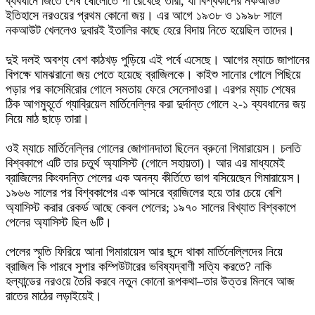
ব্যবধানে জিতে শেষ ষোলোতে পা রেখেছে তারা, যা বিশ্বকাপের নকআউট
ইতিহাসে নরওয়ের প্রথম কোনো জয়। এর আগে ১৯৩৮ ও ১৯৯৮ সালে
নকআউট খেললেও দুবারই ইতালির কাছে হেরে বিদায় নিতে হয়েছিল তাদের।
দুই দলই অবশ্য বেশ কাঠখড় পুড়িয়ে এই পর্বে এসেছে। আগের ম্যাচে জাপানের
বিপক্ষে ঘামঝরানো জয় পেতে হয়েছে ব্রাজিলকে। কাইশু সানোর গোলে পিছিয়ে
পড়ার পর কাসেমিরোর গোলে সমতায় ফেরে সেলেসাওরা। এরপর ম্যাচ শেষের
ঠিক আগমুহূর্তে গ্যাব্রিয়েল মার্তিনেল্লির করা দুর্দান্ত গোলে ২-১ ব্যবধানের জয়
নিয়ে মাঠ ছাড়ে তারা।
ওই ম্যাচে মার্তিনেল্লির গোলের জোগানদাতা ছিলেন ব্রুনো গিমারায়েস। চলতি
বিশ্বকাপে এটি তার চতুর্থ অ্যাসিস্ট (গোলে সহায়তা)। আর এর মাধ্যমেই
ব্রাজিলের কিংবদন্তি পেলের এক অনন্য কীর্তিতে ভাগ বসিয়েছেন গিমারায়েস।
১৯৬৬ সালের পর বিশ্বকাপের এক আসরে ব্রাজিলের হয়ে তার চেয়ে বেশি
অ্যাসিস্ট করার রেকর্ড আছে কেবল পেলের; ১৯৭০ সালের বিখ্যাত বিশ্বকাপে
পেলের অ্যাসিস্ট ছিল ৬টি।
পেলের স্মৃতি ফিরিয়ে আনা গিমারায়েস আর ছন্দে থাকা মার্তিনেল্লিদের নিয়ে
ব্রাজিল কি পারবে সুপার কম্পিউটারের ভবিষ্যদ্বাণী সত্যি করতে? নাকি
হল্যান্ডের নরওয়ে তৈরি করবে নতুন কোনো রূপকথা–তার উত্তর মিলবে আজ
রাতের মাঠের লড়াইয়েই।