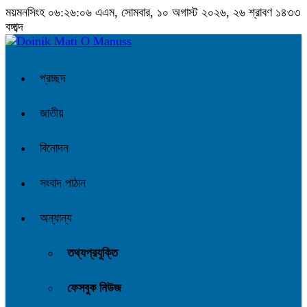
ময়মনসিংহ
০৬:২৬:০৭ এএম
, সোমবার, ১০ অগাস্ট ২০২৬, ২৬ শ্রাবণ ১৪৩৩
বঙ্গাব্দ
প্রচ্ছদ
জাতীয়
বিনোদন
সংবাদ পাঠান
অন্যান্য
তথ্যপ্রযুক্তি
ফেসবুক নিউজ