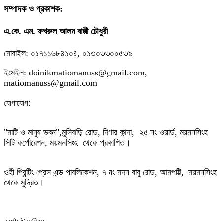
সম্পাদক ও প্রকাশক:
এ.কে. এম. ফখরুল আলম বাপ্পী চৌধুরী
মোবাইল: ০১৭১১৬৮৪১০৪, ০১৩০৩৩০০৫৩৯
ইমেইল: doinikmatiomanuss@gmail.com,
matiomanuss@gmail.com
:
যোগাযোগ
"মাটি ও মানুষ ভবন",
মুন্সিবাড়ি রোড,
দিগার কান্দা, ২৫ নং ওয়ার্ড, ময়মনসিংহ
সিটি কর্পোরেশন, ময়মনসিংহ থেকে প্রকাশিত।
ওহী প্রিন্টিং প্রেস এন্ড পাবলিকেশন, ৭ নং মদন বাবু রোড, আমপট্টি, ময়মনসিংহ
থেকে মুদ্রিত।