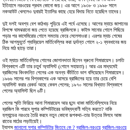
ইতিহাসে নরওয়ের প্রথম কোনো জয়। এর আগে ১৯৩৮ ও ১৯৯৮ সালে
নকআউট খেললেও দুবারই ইতালির কাছে হেরে বিদায় নিতে হয়েছিল তাদের।
দুই দলই অবশ্য বেশ কাঠখড় পুড়িয়ে এই পর্বে এসেছে। আগের ম্যাচে জাপানের
বিপক্ষে ঘামঝরানো জয় পেতে হয়েছে ব্রাজিলকে। কাইশু সানোর গোলে পিছিয়ে
পড়ার পর কাসেমিরোর গোলে সমতায় ফেরে সেলেসাওরা। এরপর ম্যাচ শেষের
ঠিক আগমুহূর্তে গ্যাব্রিয়েল মার্তিনেল্লির করা দুর্দান্ত গোলে ২-১ ব্যবধানের জয়
নিয়ে মাঠ ছাড়ে তারা।
ওই ম্যাচে মার্তিনেল্লির গোলের জোগানদাতা ছিলেন ব্রুনো গিমারায়েস। চলতি
বিশ্বকাপে এটি তার চতুর্থ অ্যাসিস্ট (গোলে সহায়তা)। আর এর মাধ্যমেই
ব্রাজিলের কিংবদন্তি পেলের এক অনন্য কীর্তিতে ভাগ বসিয়েছেন গিমারায়েস।
১৯৬৬ সালের পর বিশ্বকাপের এক আসরে ব্রাজিলের হয়ে তার চেয়ে বেশি
অ্যাসিস্ট করার রেকর্ড আছে কেবল পেলের; ১৯৭০ সালের বিখ্যাত বিশ্বকাপে
পেলের অ্যাসিস্ট ছিল ৬টি।
পেলের স্মৃতি ফিরিয়ে আনা গিমারায়েস আর ছন্দে থাকা মার্তিনেল্লিদের নিয়ে
ব্রাজিল কি পারবে সুপার কম্পিউটারের ভবিষ্যদ্বাণী সত্যি করতে? নাকি
হল্যান্ডের নরওয়ে তৈরি করবে নতুন কোনো রূপকথা–তার উত্তর মিলবে আজ
রাতের মাঠের লড়াইয়েই।
ট্যাগস
জানালো সুপার কম্পিউটার
জিতবে কে ?
ব্রাজিল-নরওয়ে
ব্রাজিল-নরওয়ে