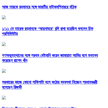
আজ তারকে রহমানরে সঙ্গে ভারতীয় হাইকমশিনাররে বঠৈক
১/১১ তে তারেক রহমানকে ‘আয়নাঘরে’ বন্দি রাখা হয়েছিল বললেন চিফ
প্রসিকিউটর
গণঅভ্যুত্থানের সঙ্গে প্রথম বেইমানি করেন জামায়াত আমির বলে মন্তব্য
করেছেন রাশেদ খাঁন
সরকারের কাজে কোনো গাফিলতি হলে কঠোর ব্যবস্থা নিচ্ছেন প্রধানমন্ত্রী
বলেছেন রিজভী