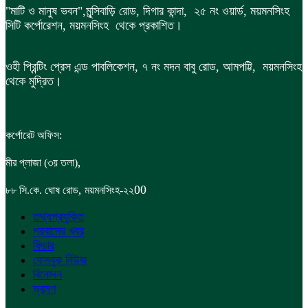
"মাটি ও মানুষ ভবন",
মুন্সিবাড়ি রোড,
দিগার কান্দা, ২৫ নং ওয়ার্ড, ময়মনসিংহ
সিটি কর্পোরেশন, ময়মনসিংহ থেকে প্রকাশিত।
ওহী প্রিন্টিং প্রেস এন্ড পাবলিকেশন, ৭ নং মদন বাবু রোড, আমপট্টি, ময়মনসিংহ
থেকে মুদ্রিত।
কর্পোরেট অফিস:
,
মীর প্লাজা (৩য় তলা)
,
00
৮৮
সি.কে. ঘোষ রোড
ময়মনসিংহ-২২
তথ্যপ্রযুক্তি
প্রবাসের খবর
ফিচার
ফেসবুক নিউজ
বিনোদন
ভ্রমণ