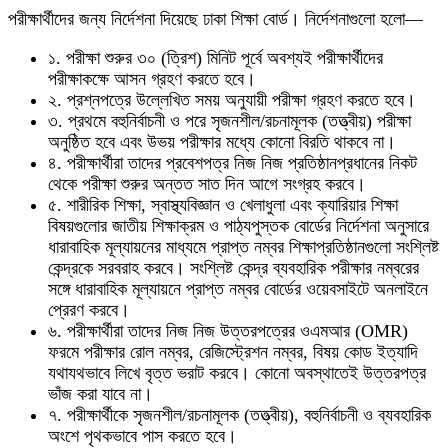
পরীক্ষার্থীদের জন্য নির্দেশনা দিয়েছে ঢাকা শিক্ষা বোর্ড। নির্দেশনাগুলো হলো—
১. পরীক্ষা শুরুর ৩০ (ত্রিশ) মিনিট পূর্বে অবশ্যই পরীক্ষার্থীদের
পরীক্ষাকক্ষে আসন গ্রহণ করতে হবে।
২. প্রশ্নপত্রে উল্লেখিত সময় অনুযায়ী পরীক্ষা গ্রহণ করতে হবে।
৩. প্রথমে বহুনির্বাচনী ও পরে সৃজনশীল/রচনামূলক (তত্ত্বীয়) পরীক্ষা
অনুষ্ঠিত হবে এবং উভয় পরীক্ষার মধ্যে কোনো বিরতি থাকবে না।
৪. পরীক্ষার্থীরা তাদের প্রবেশপত্র নিজ নিজ প্রতিষ্ঠানপ্রধানের নিকট
থেকে পরীক্ষা শুরুর অন্তত সাত দিন আগে সংগ্রহ করবে।
৫. শারীরিক শিক্ষা, স্বাস্থ্যবিজ্ঞান ও খেলাধুলা এবং ক্যারিয়ার শিক্ষা
বিষয়গুলোর জাতীয় শিক্ষাক্রম ও পাঠ্যপুস্তক বোর্ডের নির্দেশনা অনুসারে
ধারাবাহিক মূল্যায়নের মাধ্যমে প্রাপ্ত নম্বর শিক্ষাপ্রতিষ্ঠানগুলো সংশ্লিষ্ট
কেন্দ্রকে সরবরাহ করবে। সংশ্লিষ্ট কেন্দ্র ব্যবহারিক পরীক্ষার নম্বরের
সঙ্গে ধারাবাহিক মূল্যায়নে প্রাপ্ত নম্বর বোর্ডের ওয়েবসাইটে অনলাইনে
প্রেরণ করবে।
৬. পরীক্ষার্থীরা তাদের নিজ নিজ উত্তরপত্রের ওএমআর (OMR)
ফরমে পরীক্ষার রোল নম্বর, রেজিস্ট্রেশন নম্বর, বিষয় কোড ইত্যাদি
যথাযথভাবে লিখে বৃত্ত ভরাট করবে। কোনো অবস্থাতেই উত্তরপত্র
ভাঁজ করা যাবে না।
৭. পরীক্ষার্থীকে সৃজনশীল/রচনামূলক (তত্ত্বীয়), বহুনির্বাচনী ও ব্যবহারিক
অংশে পৃথকভাবে পাস করতে হবে।