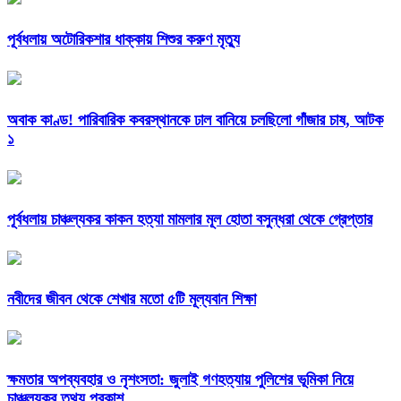
পূর্বধলায় অটোরিকশার ধাক্কায় শিশুর করুণ মৃত্যু
অবাক কাণ্ড! পারিবারিক কবরস্থানকে ঢাল বানিয়ে চলছিলো গাঁজার চাষ, আটক
১
পূর্বধলায় চাঞ্চল্যকর কাকন হত্যা মামলার মূল হোতা বসুন্ধরা থেকে গ্রেপ্তার
নবীদের জীবন থেকে শেখার মতো ৫টি মূল্যবান শিক্ষা
ক্ষমতার অপব্যবহার ও নৃশংসতা: জুলাই গণহত্যায় পুলিশের ভূমিকা নিয়ে
চাঞ্চল্যকর তথ্য প্রকাশ