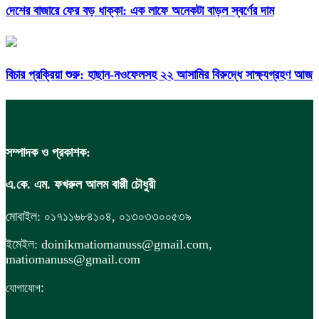
দেশের বাজারে ফের বড় ধাক্কা: এক লাফে অনেকটা বাড়ল স্বর্ণের দাম
বিচার প্রক্রিয়া শুরু: হাছান-নওফেলসহ ২২ আসামির বিরুদ্ধে সাক্ষ্যগ্রহণ আজ
সম্পাদক ও প্রকাশক:
এ.কে. এম. ফখরুল আলম বাপ্পী চৌধুরী
মোবাইল: ০১৭১১৬৮৪১০৪, ০১৩০৩৩০০৫৩৯
ইমেইল: doinikmatiomanuss@gmail.com,
matiomanuss@gmail.com
:
যোগাযোগ