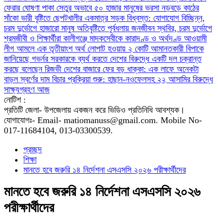
ফেরার ঘোষণা
পাকা সেতুর অভাবে ৫০ হাজার মানুষের ভরসা নড়বড়ে কাঠের
সাঁকো
ভারী বৃষ্টিতে ছেপটখালীর একমাত্র সড়ক বিধ্বস্ত: যোগাযোগ বিচ্ছিন্ন,
চরম দুর্ভোগে হাজারো মানুষ
অতিবৃষ্টিতে পূর্বধলায় জনজীবন স্থবির, চরম দুর্ভোগে
শ্রমজীবী ও শিক্ষার্থীরা
কালীগঞ্জে মাদকসেবীকে কারাদণ্ড ও অর্থদণ্ড
আওয়ামী
লীগ আমলে এক তৃতীয়াংশ অর্থ লোপাট হওয়ায় ২ কোটি আমানতকারী বিপাকে
জানিয়েছে গভর্নর
সরকারকে ব্যর্থ করতে দেশের বিরুদ্ধে একটি দল চক্রান্ত
করছে বলেছেন রিজভী
দেশের বাজারে ফের বড় ধাক্কা: এক লাফে অনেকটা
বাড়ল স্বর্ণের দাম
বিচার প্রক্রিয়া শুরু: হাছান-নওফেলসহ ২২ আসামির বিরুদ্ধে
সাক্ষ্যগ্রহণ আজ
নোটিশ :
প্রতিটি জেলা- উপজেলায় একজন করে ভিডিও প্রতিনিধি আবশ্যক।
যোগাযোগঃ- Email- matiomanuss@gmail.com. Mobile No-
017-11684104, 013-03300539.
প্রচ্ছদ
শিক্ষা
মানতে হবে জরুরি ১৪ নির্দেশনা এসএসসি ২০২৬ পরীক্ষার্থীদের
মানতে হবে জরুরি ১৪ নির্দেশনা এসএসসি ২০২৬
পরীক্ষার্থীদের