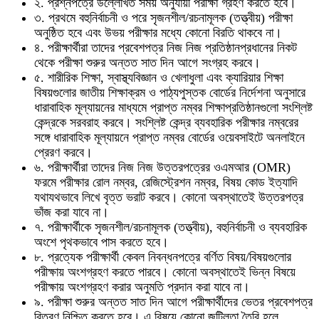
২. প্রশ্নপত্রে উল্লেখিত সময় অনুযায়ী পরীক্ষা গ্রহণ করতে হবে।
৩. প্রথমে বহুনির্বাচনী ও পরে সৃজনশীল/রচনামূলক (তত্ত্বীয়) পরীক্ষা
অনুষ্ঠিত হবে এবং উভয় পরীক্ষার মধ্যে কোনো বিরতি থাকবে না।
৪. পরীক্ষার্থীরা তাদের প্রবেশপত্র নিজ নিজ প্রতিষ্ঠানপ্রধানের নিকট
থেকে পরীক্ষা শুরুর অন্তত সাত দিন আগে সংগ্রহ করবে।
৫. শারীরিক শিক্ষা, স্বাস্থ্যবিজ্ঞান ও খেলাধুলা এবং ক্যারিয়ার শিক্ষা
বিষয়গুলোর জাতীয় শিক্ষাক্রম ও পাঠ্যপুস্তক বোর্ডের নির্দেশনা অনুসারে
ধারাবাহিক মূল্যায়নের মাধ্যমে প্রাপ্ত নম্বর শিক্ষাপ্রতিষ্ঠানগুলো সংশ্লিষ্ট
কেন্দ্রকে সরবরাহ করবে। সংশ্লিষ্ট কেন্দ্র ব্যবহারিক পরীক্ষার নম্বরের
সঙ্গে ধারাবাহিক মূল্যায়নে প্রাপ্ত নম্বর বোর্ডের ওয়েবসাইটে অনলাইনে
প্রেরণ করবে।
৬. পরীক্ষার্থীরা তাদের নিজ নিজ উত্তরপত্রের ওএমআর (OMR)
ফরমে পরীক্ষার রোল নম্বর, রেজিস্ট্রেশন নম্বর, বিষয় কোড ইত্যাদি
যথাযথভাবে লিখে বৃত্ত ভরাট করবে। কোনো অবস্থাতেই উত্তরপত্র
ভাঁজ করা যাবে না।
৭. পরীক্ষার্থীকে সৃজনশীল/রচনামূলক (তত্ত্বীয়), বহুনির্বাচনী ও ব্যবহারিক
অংশে পৃথকভাবে পাস করতে হবে।
৮. প্রত্যেক পরীক্ষার্থী কেবল নিবন্ধনপত্রে বর্ণিত বিষয়/বিষয়গুলোর
পরীক্ষায় অংশগ্রহণ করতে পারবে। কোনো অবস্থাতেই ভিন্ন বিষয়ে
পরীক্ষায় অংশগ্রহণ করার অনুমতি প্রদান করা যাবে না।
৯. পরীক্ষা শুরুর অন্তত সাত দিন আগে পরীক্ষার্থীদের ভেতর প্রবেশপত্র
বিতরণ নিশ্চিত করতে হবে। এ বিষয়ে কোনো জটিলতা তৈরি হলে