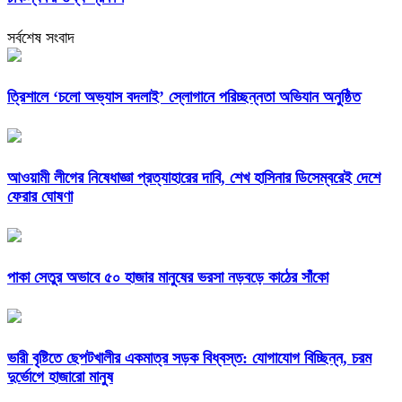
সর্বশেষ সংবাদ
‎ত্রিশালে ‘চলো অভ্যাস বদলাই’ স্লোগানে পরিচ্ছন্নতা অভিযান অনুষ্ঠিত
আওয়ামী লীগের নিষেধাজ্ঞা প্রত্যাহারের দাবি, শেখ হাসিনার ডিসেম্বরেই দেশে
ফেরার ঘোষণা
পাকা সেতুর অভাবে ৫০ হাজার মানুষের ভরসা নড়বড়ে কাঠের সাঁকো
ভারী বৃষ্টিতে ছেপটখালীর একমাত্র সড়ক বিধ্বস্ত: যোগাযোগ বিচ্ছিন্ন, চরম
দুর্ভোগে হাজারো মানুষ