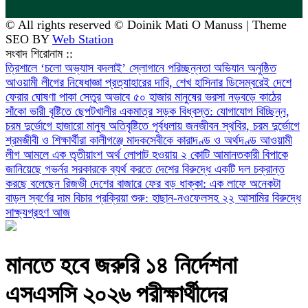
© All rights reserved © Doinik Mati O Manuss | Theme
SEO BY
Web Station
সংবাদ শিরোনাম ::
‎ত্রিশালে ‘চলো অভ্যাস বদলাই’ স্লোগানে পরিচ্ছন্নতা অভিযান অনুষ্ঠিত
আওয়ামী লীগের নিষেধাজ্ঞা প্রত্যাহারের দাবি, শেখ হাসিনার ডিসেম্বরেই দেশে
ফেরার ঘোষণা
পাকা সেতুর অভাবে ৫০ হাজার মানুষের ভরসা নড়বড়ে কাঠের
সাঁকো
ভারী বৃষ্টিতে ছেপটখালীর একমাত্র সড়ক বিধ্বস্ত: যোগাযোগ বিচ্ছিন্ন,
চরম দুর্ভোগে হাজারো মানুষ
অতিবৃষ্টিতে পূর্বধলায় জনজীবন স্থবির, চরম দুর্ভোগে
শ্রমজীবী ও শিক্ষার্থীরা
কালীগঞ্জে মাদকসেবীকে কারাদণ্ড ও অর্থদণ্ড
আওয়ামী
লীগ আমলে এক তৃতীয়াংশ অর্থ লোপাট হওয়ায় ২ কোটি আমানতকারী বিপাকে
জানিয়েছে গভর্নর
সরকারকে ব্যর্থ করতে দেশের বিরুদ্ধে একটি দল চক্রান্ত
করছে বলেছেন রিজভী
দেশের বাজারে ফের বড় ধাক্কা: এক লাফে অনেকটা
বাড়ল স্বর্ণের দাম
বিচার প্রক্রিয়া শুরু: হাছান-নওফেলসহ ২২ আসামির বিরুদ্ধে
সাক্ষ্যগ্রহণ আজ
মানতে হবে জরুরি ১৪ নির্দেশনা
এসএসসি ২০২৬ পরীক্ষার্থীদের