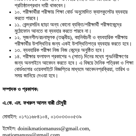
প্রতিষ্ঠানপ্রধান দায়ী থাকবেন।
১০. পরীক্ষার্থীরা পরীক্ষায় শিক্ষা বোর্ড অনুমোদিত ক্যালকুলেটর ব্যবহার
করতে পারবে।
১১. কেন্দ্রসচিব ছাড়া অন্য কোনো ব্যক্তি/পরীক্ষার্থী পরীক্ষাকেন্দ্রে
মুঠোফোন আনতে বা ব্যবহার করতে পারবে না।
১২. সৃজনশীল/রচনামূলক (তত্ত্বীয়), বহুনির্বাচনী ও ব্যবহারিক পরীক্ষায়
পরীক্ষার্থীর উপস্থিতির জন্য একই উপস্থিতিপত্র ব্যবহার করতে হবে।
১৩. ব্যবহারিক পরীক্ষা নিজ নিজ কেন্দ্রে অনুষ্ঠিত হবে।
১৪. পরীক্ষার ফলাফল প্রকাশের ৭ (সাত) দিনের মধ্যে পুনঃনিরীক্ষণের
জন্য অনলাইনে আবেদন করতে হবে। এ বিষয়ে দৈনিক পত্রিকা ও শিক্ষা
বোর্ডগুলোর ওয়েবসাইটে বিজ্ঞপ্তির মাধ্যমে আবেদনপ্রক্রিয়া, তারিখ ও
সময় জানিয়ে দেওয়া হবে।
সম্পাদক ও প্রকাশক:
এ.কে. এম. ফখরুল আলম বাপ্পী চৌধুরী
মোবাইল: ০১৭১১৬৮৪১০৪, ০১৩০৩৩০০৫৩৯
ইমেইল: doinikmatiomanuss@gmail.com,
matiomanuss@gmail.com