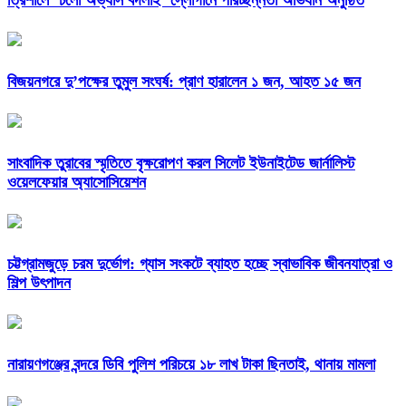
‎ত্রিশালে ‘চলো অভ্যাস বদলাই’ স্লোগানে পরিচ্ছন্নতা অভিযান অনুষ্ঠিত
বিজয়নগরে দু’পক্ষের তুমুল সংঘর্ষ: প্রাণ হারালেন ১ জন, আহত ১৫ জন
সাংবাদিক তুরাবের স্মৃতিতে বৃক্ষরোপণ করল সিলেট ইউনাইটেড জার্নালিস্ট
ওয়েলফেয়ার অ্যাসোসিয়েশন
চট্টগ্রামজুড়ে চরম দুর্ভোগ: গ্যাস সংকটে ব্যাহত হচ্ছে স্বাভাবিক জীবনযাত্রা ও
শিল্প উৎপাদন
নারায়ণগঞ্জের বন্দরে ডিবি পুলিশ পরিচয়ে ১৮ লাখ টাকা ছিনতাই, থানায় মামলা