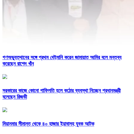
গণঅভ্যুত্থানের সঙ্গে প্রথম বেইমানি করেন জামায়াত আমির বলে মন্তব্য
করেছেন রাশেদ খাঁন
সরকারের কাজে কোনো গাফিলতি হলে কঠোর ব্যবস্থা নিচ্ছেন প্রধানমন্ত্রী
বলেছেন রিজভী
মিয়ানমার সীমান্ত থেকে ৪০ হাজার ইয়াবাসহ যুবক আটক