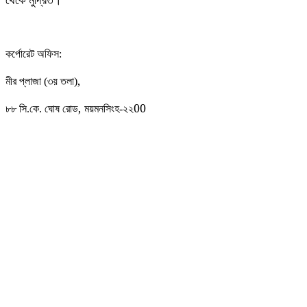
কর্পোরেট অফিস:
,
মীর প্লাজা (৩য় তলা)
,
00
৮৮
সি.কে. ঘোষ রোড
ময়মনসিংহ-২২