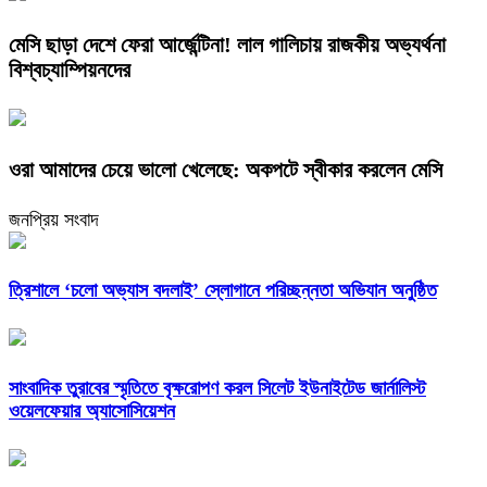
​মেসি ছাড়া দেশে ফেরা আর্জেন্টিনা! লাল গালিচায় রাজকীয় অভ্যর্থনা
বিশ্বচ্যাম্পিয়নদের
​ওরা আমাদের চেয়ে ভালো খেলেছে: অকপটে স্বীকার করলেন মেসি
জনপ্রিয় সংবাদ
‎ত্রিশালে ‘চলো অভ্যাস বদলাই’ স্লোগানে পরিচ্ছন্নতা অভিযান অনুষ্ঠিত
সাংবাদিক তুরাবের স্মৃতিতে বৃক্ষরোপণ করল সিলেট ইউনাইটেড জার্নালিস্ট
ওয়েলফেয়ার অ্যাসোসিয়েশন