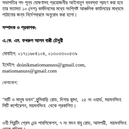
সভাপতির পদ শূন্য ঘোষণাসহ প্রয়োজনীয় আইনানুগ ব্যবস্থা গ্রহণ করা হবে
তার মতামত ১০ (দশ) কর্মদিবসের মধ্যে সংশ্লিষ্ট আঞ্চলিক কার্যালয়ের মাধ্যমে
পাঠানোর জন্য নির্দেশক্রমে অনুরোধ করা হলো।
সম্পাদক ও প্রকাশক:
এ.কে. এম. ফখরুল আলম বাপ্পী চৌধুরী
মোবাইল: ০১৭১১৬৮৪১০৪, ০১৩০৩৩০০৫৩৯
ইমেইল: doinikmatiomanuss@gmail.com,
matiomanuss@gmail.com
:
যোগাযোগ
"মাটি ও মানুষ ভবন",
মুন্সিবাড়ি রোড,
দিগার কান্দা, ২৫ নং ওয়ার্ড, ময়মনসিংহ
সিটি কর্পোরেশন, ময়মনসিংহ থেকে প্রকাশিত।
ওহী প্রিন্টিং প্রেস এন্ড পাবলিকেশন, ৭ নং মদন বাবু রোড, আমপট্টি, ময়মনসিংহ
থেকে মুদ্রিত।