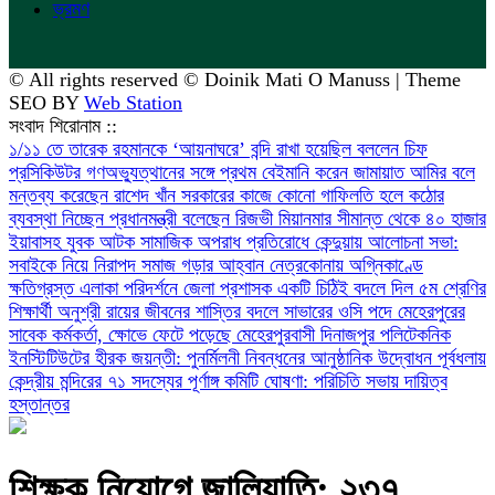
ভ্রমণ
© All rights reserved © Doinik Mati O Manuss | Theme
SEO BY
Web Station
সংবাদ শিরোনাম ::
১/১১ তে তারেক রহমানকে ‘আয়নাঘরে’ বন্দি রাখা হয়েছিল বললেন চিফ
প্রসিকিউটর
গণঅভ্যুত্থানের সঙ্গে প্রথম বেইমানি করেন জামায়াত আমির বলে
মন্তব্য করেছেন রাশেদ খাঁন
সরকারের কাজে কোনো গাফিলতি হলে কঠোর
ব্যবস্থা নিচ্ছেন প্রধানমন্ত্রী বলেছেন রিজভী
মিয়ানমার সীমান্ত থেকে ৪০ হাজার
ইয়াবাসহ যুবক আটক
সামাজিক অপরাধ প্রতিরোধে কেন্দুয়ায় আলোচনা সভা:
সবাইকে নিয়ে নিরাপদ সমাজ গড়ার আহ্বান
নেত্রকোনায় অগ্নিকাণ্ডে
ক্ষতিগ্রস্ত এলাকা পরিদর্শনে জেলা প্রশাসক
একটি চিঠিই বদলে দিল ৫ম শ্রেণির
শিক্ষার্থী অনুশ্রী রায়ের জীবনের
শাস্তির বদলে সাভারের ওসি পদে মেহেরপুরের
সাবেক কর্মকর্তা, ক্ষোভে ফেটে পড়েছে মেহেরপুরবাসী
দিনাজপুর পলিটেকনিক
ইনস্টিটিউটের হীরক জয়ন্তী: পুনর্মিলনী নিবন্ধনের আনুষ্ঠানিক উদ্বোধন
পূর্বধলায়
কেন্দ্রীয় মন্দিরের ৭১ সদস্যের পূর্ণাঙ্গ কমিটি ঘোষণা: পরিচিতি সভায় দায়িত্ব
হস্তান্তর
শিক্ষক নিয়োগে জালিয়াতি: ২৩৭