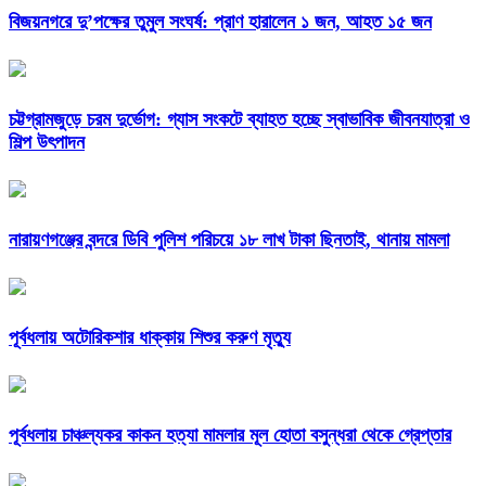
বিজয়নগরে দু’পক্ষের তুমুল সংঘর্ষ: প্রাণ হারালেন ১ জন, আহত ১৫ জন
চট্টগ্রামজুড়ে চরম দুর্ভোগ: গ্যাস সংকটে ব্যাহত হচ্ছে স্বাভাবিক জীবনযাত্রা ও
শিল্প উৎপাদন
নারায়ণগঞ্জের বন্দরে ডিবি পুলিশ পরিচয়ে ১৮ লাখ টাকা ছিনতাই, থানায় মামলা
পূর্বধলায় অটোরিকশার ধাক্কায় শিশুর করুণ মৃত্যু
পূর্বধলায় চাঞ্চল্যকর কাকন হত্যা মামলার মূল হোতা বসুন্ধরা থেকে গ্রেপ্তার