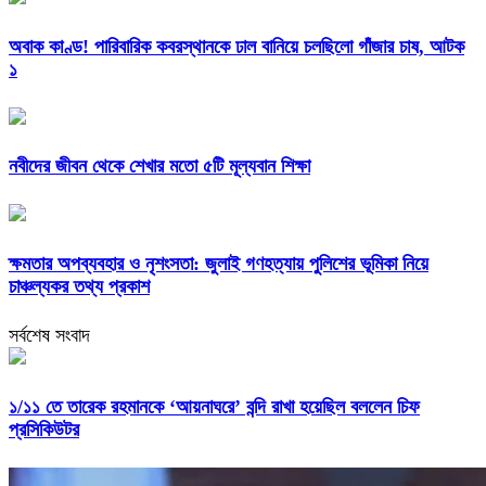
অবাক কাণ্ড! পারিবারিক কবরস্থানকে ঢাল বানিয়ে চলছিলো গাঁজার চাষ, আটক
১
নবীদের জীবন থেকে শেখার মতো ৫টি মূল্যবান শিক্ষা
ক্ষমতার অপব্যবহার ও নৃশংসতা: জুলাই গণহত্যায় পুলিশের ভূমিকা নিয়ে
চাঞ্চল্যকর তথ্য প্রকাশ
সর্বশেষ সংবাদ
১/১১ তে তারেক রহমানকে ‘আয়নাঘরে’ বন্দি রাখা হয়েছিল বললেন চিফ
প্রসিকিউটর