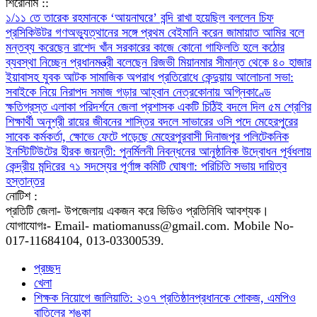
শিরোনাম ::
১/১১ তে তারেক রহমানকে ‘আয়নাঘরে’ বন্দি রাখা হয়েছিল বললেন চিফ
প্রসিকিউটর
গণঅভ্যুত্থানের সঙ্গে প্রথম বেইমানি করেন জামায়াত আমির বলে
মন্তব্য করেছেন রাশেদ খাঁন
সরকারের কাজে কোনো গাফিলতি হলে কঠোর
ব্যবস্থা নিচ্ছেন প্রধানমন্ত্রী বলেছেন রিজভী
মিয়ানমার সীমান্ত থেকে ৪০ হাজার
ইয়াবাসহ যুবক আটক
সামাজিক অপরাধ প্রতিরোধে কেন্দুয়ায় আলোচনা সভা:
সবাইকে নিয়ে নিরাপদ সমাজ গড়ার আহ্বান
নেত্রকোনায় অগ্নিকাণ্ডে
ক্ষতিগ্রস্ত এলাকা পরিদর্শনে জেলা প্রশাসক
একটি চিঠিই বদলে দিল ৫ম শ্রেণির
শিক্ষার্থী অনুশ্রী রায়ের জীবনের
শাস্তির বদলে সাভারের ওসি পদে মেহেরপুরের
সাবেক কর্মকর্তা, ক্ষোভে ফেটে পড়েছে মেহেরপুরবাসী
দিনাজপুর পলিটেকনিক
ইনস্টিটিউটের হীরক জয়ন্তী: পুনর্মিলনী নিবন্ধনের আনুষ্ঠানিক উদ্বোধন
পূর্বধলায়
কেন্দ্রীয় মন্দিরের ৭১ সদস্যের পূর্ণাঙ্গ কমিটি ঘোষণা: পরিচিতি সভায় দায়িত্ব
হস্তান্তর
নোটিশ :
প্রতিটি জেলা- উপজেলায় একজন করে ভিডিও প্রতিনিধি আবশ্যক।
যোগাযোগঃ- Email- matiomanuss@gmail.com. Mobile No-
017-11684104, 013-03300539.
প্রচ্ছদ
খেলা
শিক্ষক নিয়োগে জালিয়াতি: ২৩৭ প্রতিষ্ঠানপ্রধানকে শোকজ, এমপিও
বাতিলের শঙ্কা