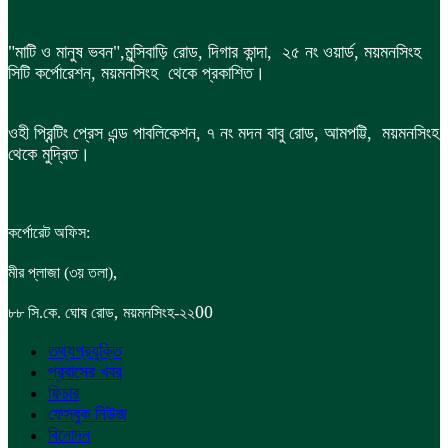
"মাটি ও মানুষ ভবন",
মুন্সিবাড়ি রোড,
দিগার কান্দা, ২৫ নং ওয়ার্ড, ময়মনসিংহ
সিটি কর্পোরেশন, ময়মনসিংহ থেকে প্রকাশিত।
ওহী প্রিন্টিং প্রেস এন্ড পাবলিকেশন, ৭ নং মদন বাবু রোড, আমপট্টি, ময়মনসিংহ
থেকে মুদ্রিত।
কর্পোরেট অফিস:
,
মীর প্লাজা (৩য় তলা)
,
00
৮৮
সি.কে. ঘোষ রোড
ময়মনসিংহ-২২
তথ্যপ্রযুক্তি
প্রবাসের খবর
ফিচার
ফেসবুক নিউজ
বিনোদন