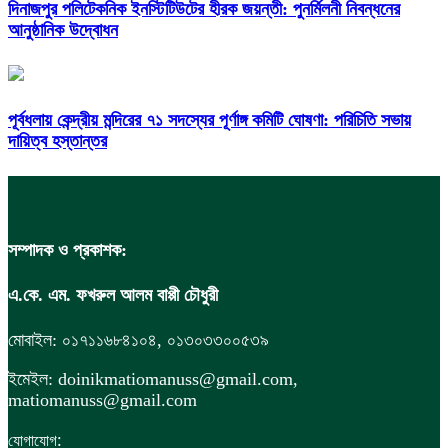
দিনাজপুর পলিটেকনিক ইনস্টিটিউটের হীরক জয়ন্তী: পুনর্মিলনী নিবন্ধনের
আনুষ্ঠানিক উদ্বোধন
পূর্বধলায় কেন্দ্রীয় মন্দিরের ৭১ সদস্যের পূর্ণাঙ্গ কমিটি ঘোষণা: পরিচিতি সভায়
দায়িত্ব হস্তান্তর
সম্পাদক ও প্রকাশক:
এ.কে. এম. ফখরুল আলম বাপ্পী চৌধুরী
মোবাইল: ০১৭১১৬৮৪১০৪, ০১৩০৩৩০০৫৩৯
ইমেইল: doinikmatiomanuss@gmail.com,
matiomanuss@gmail.com
:
যোগাযোগ