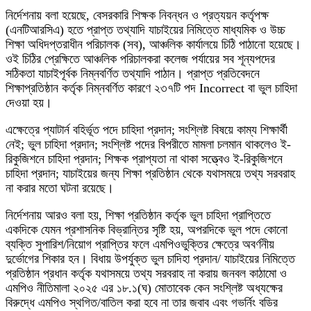
নির্দেশনায় বলা হয়েছে, বেসরকারি শিক্ষক নিবন্ধন ও প্রত্যয়ন কর্তৃপক্ষ
(এনটিআরসিএ) হতে প্রাপ্ত তথ্যাদি যাচাইয়ের নিমিত্তে মাধ্যমিক ও উচ্চ
শিক্ষা অধিদপ্তরাধীন পরিচালক (সব), আঞ্চলিক কার্যালয়ে চিঠি পাঠানো হয়েছে।
ওই চিঠির প্রেক্ষিতে আঞ্চলিক পরিচালকরা কলেজ পর্যায়ের সব শূন্যপদের
সঠিকতা যাচাইপূর্বক নিম্নবর্ণিত তথ্যাদি পাঠান। প্রাপ্ত প্রতিবেদনে
শিক্ষাপ্রতিষ্ঠান কর্তৃক নিম্নবর্ণিত কারণে ২৩৭টি পদ Incorrect বা ভুল চাহিদা
দেওয়া হয়।
এক্ষেত্রে প্যাটার্ন বহির্ভূত পদে চাহিদা প্রদান; সংশ্লিষ্ট বিষয়ে কাম্য শিক্ষার্থী
নেই; ভুল চাহিদা প্রদান; সংশ্লিষ্ট পদের বিপরীতে মামলা চলমান থাকলেও ই-
রিকুজিশনে চাহিদা প্রদান; শিক্ষক প্রাপ্যতা না থাকা সত্ত্বেও ই-রিকুজিশনে
চাহিদা প্রদান; যাচাইয়ের জন্য শিক্ষা প্রতিষ্ঠান থেকে যথাসময়ে তথ্য সরবরাহ
না করার মতো ঘটনা রয়েছে।
নির্দেশনায় আরও বলা হয়, শিক্ষা প্রতিষ্ঠান কর্তৃক ভুল চাহিদা প্রাপ্তিতে
একদিকে যেমন প্রশাসনিক বিভ্রান্তির সৃষ্টি হয়, অপরদিকে ভুল পদে কোনো
ব্যক্তি সুপারিশ/নিয়োগ প্রাপ্তির ফলে এমপিওভুক্তির ক্ষেত্রে অবর্ণনীয়
দুর্ভোগের শিকার হন। বিধায় উপর্যুক্ত ভুল চাদিহা প্রদান/ যাচাইয়ের নিমিত্তে
প্রতিষ্ঠান প্রধান কর্তৃক যথাসময়ে তথ্য সরবরাহ না করায় জনবল কাঠামো ও
এমপিও নীতিমালা ২০২৫ এর ১৮.১(ঘ) মোতাবেক কেন সংশ্লিষ্ট অধ্যক্ষের
বিরুদ্ধে এমপিও স্থগিত/বাতিল করা হবে না তার জবাব এবং গভর্নিং বডির