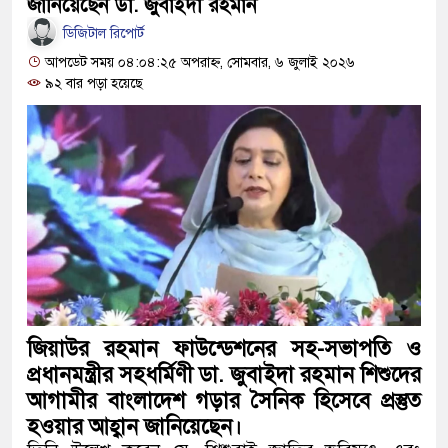
জানিয়েছেন ডা. জুবাইদা রহমান
মিয়ানমার সীমান্ত থেকে ৪০ হাজার
ডিজিটাল রিপোর্ট
সামাজিক অপরাধ প্রতিরোধে কেন্দুয়
আপডেট সময় ০৪:০৪:২৫ অপরাহ্ন, সোমবার, ৬ জুলাই ২০২৬
৯২ বার পড়া হয়েছে
নিরাপদ সমাজ গড়ার আহ্বান
নেত্রকোনায় অগ্নিকাণ্ডে ক্ষতিগ্রস্ত এল
একটি চিঠিই বদলে দিল ৫ম শ্রেণির শিক্
শাস্তির বদলে সাভারের ওসি পদে মেহে
ক্ষোভে ফেটে পড়েছে মেহেরপুরবাসী
দিনাজপুর পলিটেকনিক ইনস্টিটিউটের হ
নিবন্ধনের আনুষ্ঠানিক উদ্বোধন
জিয়াউর রহমান ফাউন্ডেশনের সহ-সভাপতি ও
প্রধানমন্ত্রীর সহধর্মিণী ডা. জুবাইদা রহমান শিশুদের
পূর্বধলায় কেন্দ্রীয় মন্দিরের ৭১ সদস্য
আগামীর বাংলাদেশ গড়ার সৈনিক হিসেবে প্রস্তুত
হওয়ার আহ্বান জানিয়েছেন।
পরিচিতি সভায় দায়িত্ব হস্তান্তর