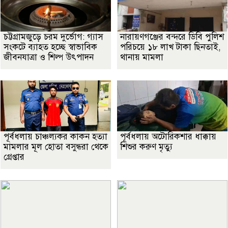
চট্টগ্রামজুড়ে চরম দুর্ভোগ: গ্যাস
নারায়ণগঞ্জের বন্দরে ডিবি পুলিশ
সংকটে ব্যাহত হচ্ছে স্বাভাবিক
পরিচয়ে ১৮ লাখ টাকা ছিনতাই,
জীবনযাত্রা ও শিল্প উৎপাদন
থানায় মামলা
পূর্বধলায় চাঞ্চল্যকর কাকন হত্যা
পূর্বধলায় অটোরিকশার ধাক্কায়
মামলার মূল হোতা বসুন্ধরা থেকে
শিশুর করুণ মৃত্যু
গ্রেপ্তার