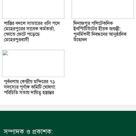
শাস্তির বদলে সাভারের ওসি পদে
দিনাজপুর পলিটেকনিক
মেহেরপুরের সাবেক কর্মকর্তা,
ইনস্টিটিউটের হীরক জয়ন্তী:
ক্ষোভে ফেটে পড়েছে
পুনর্মিলনী নিবন্ধনের আনুষ্ঠানিক
মেহেরপুরবাসী
উদ্বোধন
পূর্বধলায় কেন্দ্রীয় মন্দিরের ৭১
সদস্যের পূর্ণাঙ্গ কমিটি ঘোষণা:
পরিচিতি সভায় দায়িত্ব হস্তান্তর
সম্পাদক ও প্রকাশক: