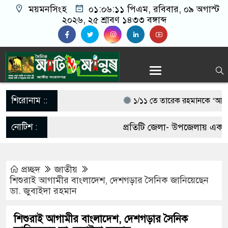
ময়মনসিংহ
০১:০৬:১২ পিএম
, রবিবার, ০৯ অগাস্ট
২০২৬, ২৫ শ্রাবণ ১৪৩৩ বঙ্গাব্দ
শিরোনাম ::
১/১১ তে তারেক রহমানকে ‘আয়নাঘরে
চিফ প্রসিকিউটর
নোটিশ :
প্রতিটি জেলা- উপজেলায় একজন ক
গণঅভ্যুত্থানের সঙ্গে প্রথম বেইমান
আবশ্যক। যোগাযোগঃ- Email-
মন্তব্য করেছেন রাশেদ খাঁন
প্রচ্ছদ
জাতীয়
matiomanuss@gmail.com. M
শিশুরাই আগামীর বাংলাদেশ, দেশগড়ার সৈনিক জানিয়েছেন
সরকারের কাজে কোনো গাফিলতি হলে ক
ডা. জুবাইদা রহমান
11684104, 013-03300539.
প্রধানমন্ত্রী বলেছেন রিজভী
শিশুরাই আগামীর বাংলাদেশ, দেশগড়ার সৈনিক