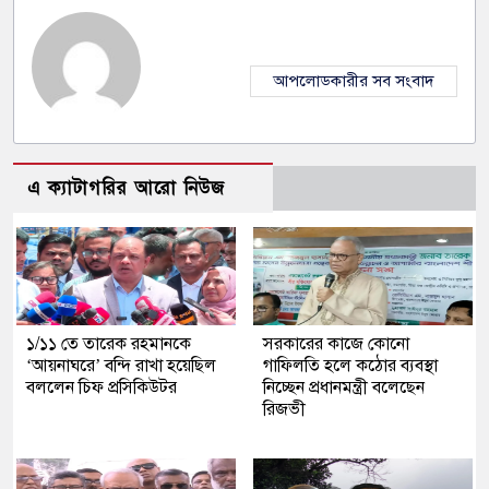
আপলোডকারীর সব সংবাদ
এ ক্যাটাগরির আরো নিউজ
১/১১ তে তারেক রহমানকে
সরকারের কাজে কোনো
‘আয়নাঘরে’ বন্দি রাখা হয়েছিল
গাফিলতি হলে কঠোর ব্যবস্থা
বললেন চিফ প্রসিকিউটর
নিচ্ছেন প্রধানমন্ত্রী বলেছেন
রিজভী