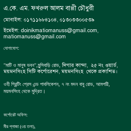
এ.কে. এম. ফখরুল আলম বাপ্পী চৌধুরী
মোবাইল: ০১৭১১৬৮৪১০৪, ০১৩০৩৩০০৫৩৯
ইমেইল: doinikmatiomanuss@gmail.com,
matiomanuss@gmail.com
:
যোগাযোগ
দিগার কান্দা, ২৫ নং ওয়ার্ড,
"মাটি ও মানুষ ভবন",
মুন্সিবাড়ি রোড,
ময়মনসিংহ সিটি কর্পোরেশন, ময়মনসিংহ থেকে প্রকাশিত।
ওহী প্রিন্টিং প্রেস এন্ড পাবলিকেশন, ৭ নং মদন বাবু রোড, আমপট্টি,
ময়মনসিংহ থেকে মুদ্রিত।
কর্পোরেট অফিস:
,
মীর প্লাজা (৩য় তলা)