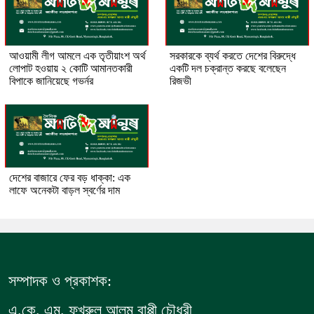
আওয়ামী লীগ আমলে এক তৃতীয়াংশ অর্থ
সরকারকে ব্যর্থ করতে দেশের বিরুদ্ধে
লোপাট হওয়ায় ২ কোটি আমানতকারী
একটি দল চক্রান্ত করছে বলেছেন
বিপাকে জানিয়েছে গভর্নর
রিজভী
দেশের বাজারে ফের বড় ধাক্কা: এক
লাফে অনেকটা বাড়ল স্বর্ণের দাম
সম্পাদক ও প্রকাশক:
এ.কে. এম. ফখরুল আলম বাপ্পী চৌধুরী