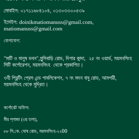
মোবাইল: ০১৭১১৬৮৪১০৪, ০১৩০৩৩০০৫৩৯
ইমেইল: doinikmatiomanuss@gmail.com,
matiomanuss@gmail.com
:
যোগাযোগ
"মাটি ও মানুষ ভবন",
মুন্সিবাড়ি রোড,
দিগার কান্দা, ২৫ নং ওয়ার্ড, ময়মনসিংহ
সিটি কর্পোরেশন, ময়মনসিংহ থেকে প্রকাশিত।
ওহী প্রিন্টিং প্রেস এন্ড পাবলিকেশন, ৭ নং মদন বাবু রোড, আমপট্টি,
ময়মনসিংহ থেকে মুদ্রিত।
কর্পোরেট অফিস:
,
মীর প্লাজা (৩য় তলা)
,
00
৮৮
সি.কে. ঘোষ রোড
ময়মনসিংহ-২২