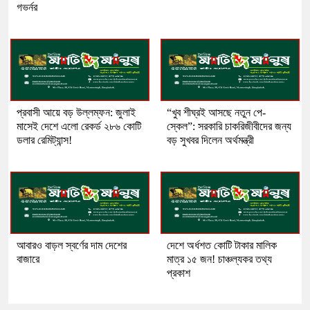
গভর্নর
প্রবাসী আয়ে বড় উল্লম্ফন: জুলাই
“খুব শীঘ্রই আসছে নতুন পে-
মাসেই দেশে এলো রেকর্ড ২৮৬ কোটি
স্কেল”: সরকারি চাকরিজীবীদের জন্য
ডলার রেমিট্যান্স!
বড় সুখবর দিলেন অর্থমন্ত্রী
আবারও বাড়ল স্বর্ণের দাম দেশের
দেশে অর্ধশত কোটি টাকার মালিক
বাজারে
মাত্র ১৫ জন! চাঞ্চল্যকর তথ্য
প্রকাশ