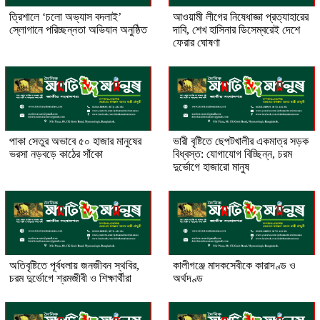
‎ত্রিশালে ‘চলো অভ্যাস বদলাই’
আওয়ামী লীগের নিষেধাজ্ঞা প্রত্যাহারের
স্লোগানে পরিচ্ছন্নতা অভিযান অনুষ্ঠিত
দাবি, শেখ হাসিনার ডিসেম্বরেই দেশে
ফেরার ঘোষণা
পাকা সেতুর অভাবে ৫০ হাজার মানুষের
ভারী বৃষ্টিতে ছেপটখালীর একমাত্র সড়ক
ভরসা নড়বড়ে কাঠের সাঁকো
বিধ্বস্ত: যোগাযোগ বিচ্ছিন্ন, চরম
দুর্ভোগে হাজারো মানুষ
অতিবৃষ্টিতে পূর্বধলায় জনজীবন স্থবির,
কালীগঞ্জে মাদকসেবীকে কারাদণ্ড ও
চরম দুর্ভোগে শ্রমজীবী ও শিক্ষার্থীরা
অর্থদণ্ড