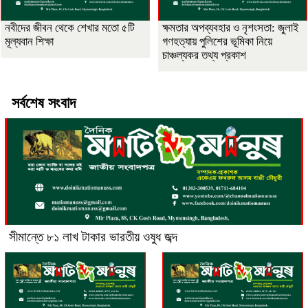
নবীদের জীবন থেকে শেখার মতো ৫টি
ক্ষমতার অপব্যবহার ও নৃশংসতা: জুলাই
মূল্যবান শিক্ষা
গণহত্যায় পুলিশের ভূমিকা নিয়ে
চাঞ্চল্যকর তথ্য প্রকাশ
সর্বশেষ সংবাদ
সীমান্তে ৮১ লাখ টাকার ভারতীয় ওষুধ জব্দ