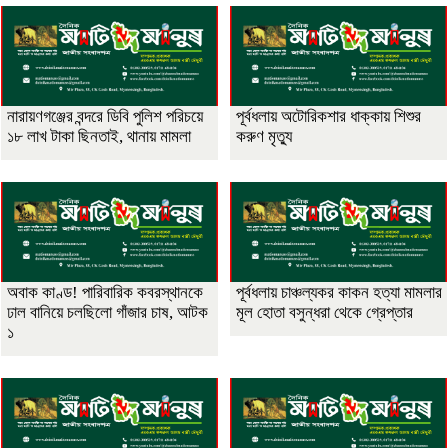
নারায়ণগঞ্জের বন্দরে ডিবি পুলিশ পরিচয়ে
পূর্বধলায় অটোরিকশার ধাক্কায় শিশুর
১৮ লাখ টাকা ছিনতাই, থানায় মামলা
করুণ মৃত্যু
অবাক কাণ্ড! পারিবারিক কবরস্থানকে
পূর্বধলায় চাঞ্চল্যকর কাকন হত্যা মামলার
ঢাল বানিয়ে চলছিলো গাঁজার চাষ, আটক
মূল হোতা বসুন্ধরা থেকে গ্রেপ্তার
১