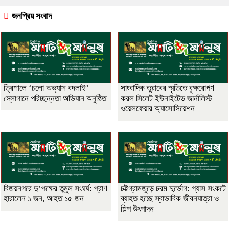
জনপ্রিয় সংবাদ
‎ত্রিশালে ‘চলো অভ্যাস বদলাই’
সাংবাদিক তুরাবের স্মৃতিতে বৃক্ষরোপণ
স্লোগানে পরিচ্ছন্নতা অভিযান অনুষ্ঠিত
করল সিলেট ইউনাইটেড জার্নালিস্ট
ওয়েলফেয়ার অ্যাসোসিয়েশন
বিজয়নগরে দু’পক্ষের তুমুল সংঘর্ষ: প্রাণ
চট্টগ্রামজুড়ে চরম দুর্ভোগ: গ্যাস সংকটে
হারালেন ১ জন, আহত ১৫ জন
ব্যাহত হচ্ছে স্বাভাবিক জীবনযাত্রা ও
শিল্প উৎপাদন