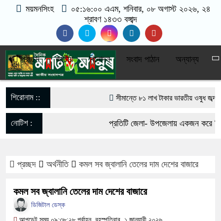
ময়মনসিংহ
০৫:১৬:০০ এএম
, শনিবার, ০৮ অগাস্ট ২০২৬, ২৪
শ্রাবণ ১৪৩৩ বঙ্গাব্দ
প্রচ্ছদ
জাতীয়
বিনোদন
সংবাদ পাঠান
অন্যান্য
শিরোনাম ::
সীমান্তে ৮১ লাখ টাকার ভারতীয় ওষুধ জব্দ
‎ত্রিশালে ‘চলো অভ্যাস বদলাই’ স্লোগানে পরিচ
নোটিশ :
প্রতিটি জেলা- উপজেলায় একজন করে ভিডি
আওয়ামী লীগের নিষেধাজ্ঞা প্রত্যাহারের দাবি, 
যোগাযোগঃ- Email- matiomanuss@
ফেরার ঘোষণা
প্রচ্ছদ
অর্থনীতি
কমল সব জ্বালানি তেলের দাম দেশের বাজারে
017-11684104, 013-03300539.
পাকা সেতুর অভাবে ৫০ হাজার মানুষের ভরসা ন
কমল সব জ্বালানি তেলের দাম দেশের বাজারে
ভারী বৃষ্টিতে ছেপটখালীর একমাত্র সড়ক বিধ্বস্
ডিজিটাল ডেস্ক
আপডেট সময় ০৯:৩৮:২৮ পূর্বাহ্ন, বৃহস্পতিবার, ১ জানুয়ারী ২০২৬