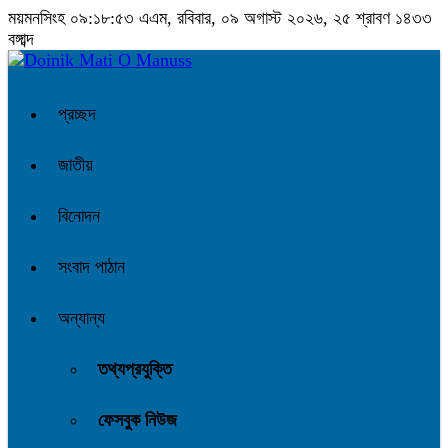
ময়মনসিংহ
০৯:১৮:৫৩ এএম
, রবিবার, ০৯ অগাস্ট ২০২৬, ২৫ শ্রাবণ ১৪৩৩
বঙ্গাব্দ
প্রচ্ছদ
জাতীয়
বিনোদন
সংবাদ পাঠান
অন্যান্য
তথ্যপ্রযুক্তি
ফেসবুক নিউজ