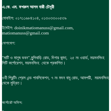
এ.কে. এম. ফখরুল আলম বাপ্পী চৌধুরী
মোবাইল: ০১৭১১৬৮৪১০৪, ০১৩০৩৩০০৫৩৯
ইমেইল: doinikmatiomanuss@gmail.com,
matiomanuss@gmail.com
:
যোগাযোগ
"মাটি ও মানুষ ভবন",
মুন্সিবাড়ি রোড,
দিগার কান্দা, ২৫ নং ওয়ার্ড, ময়মনসিংহ
সিটি কর্পোরেশন, ময়মনসিংহ থেকে প্রকাশিত।
ওহী প্রিন্টিং প্রেস এন্ড পাবলিকেশন, ৭ নং মদন বাবু রোড, আমপট্টি, ময়মনসিংহ
থেকে মুদ্রিত।
কর্পোরেট অফিস: