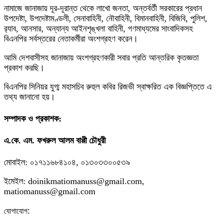
নামাজে জানাজায় দূর-দূরান্ত থেকে লাখো জনতা, অন্তর্বর্তী সরকারের প্রধান
উপদেষ্টা, উপদেষ্টামণ্ডলী, সেনাবাহিনী, নৌবাহিনী, বিমানবাহিনী, বিজিবি, পুলিশ,
র‌্যাব, আনসার, অন্যান্য আইনশৃঙ্খলা বাহিনী, গণমাধ্যমের সাংবাদিকসহ
বিএনপির সর্বস্তরের নেতাকর্মীরা অংশগ্রহণ করেন।
আমি দেশবাসীসহ জানাজায় অংশগ্রহণকারী সবার প্রতি আন্তরিক কৃতজ্ঞতা
প্রকাশ করছি।
বিএনপির সিনিয়র যুগ্ম মহাসচিব রুহুল কবির রিজভী স্বাক্ষরিত এক বিজ্ঞপ্তিতে এ
তথ্য জানানো হয়।
সম্পাদক ও প্রকাশক:
এ.কে. এম. ফখরুল আলম বাপ্পী চৌধুরী
মোবাইল: ০১৭১১৬৮৪১০৪, ০১৩০৩৩০০৫৩৯
ইমেইল: doinikmatiomanuss@gmail.com,
matiomanuss@gmail.com
:
যোগাযোগ