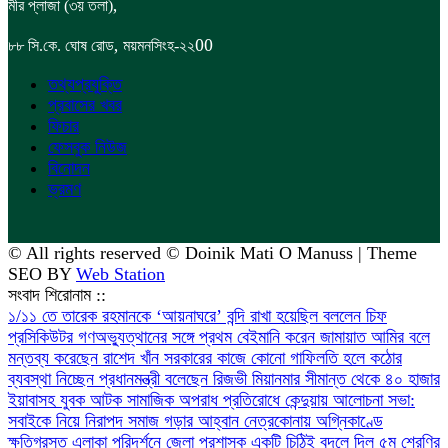
,
মীর প্লাজা (৩য় তলা)
,
00
৮৮
সি.কে. ঘোষ রোড
ময়মনসিংহ-২২
তথ্যপ্রযুক্তি
প্রবাসের খবর
ফিচার
ফেসবুক নিউজ
বিনোদন
ভ্রমণ
© All rights reserved © Doinik Mati O Manuss | Theme
SEO BY
Web Station
সংবাদ শিরোনাম ::
১/১১ তে তারেক রহমানকে ‘আয়নাঘরে’ বন্দি রাখা হয়েছিল বললেন চিফ
প্রসিকিউটর
গণঅভ্যুত্থানের সঙ্গে প্রথম বেইমানি করেন জামায়াত আমির বলে
মন্তব্য করেছেন রাশেদ খাঁন
সরকারের কাজে কোনো গাফিলতি হলে কঠোর
ব্যবস্থা নিচ্ছেন প্রধানমন্ত্রী বলেছেন রিজভী
মিয়ানমার সীমান্ত থেকে ৪০ হাজার
ইয়াবাসহ যুবক আটক
সামাজিক অপরাধ প্রতিরোধে কেন্দুয়ায় আলোচনা সভা:
সবাইকে নিয়ে নিরাপদ সমাজ গড়ার আহ্বান
নেত্রকোনায় অগ্নিকাণ্ডে
ক্ষতিগ্রস্ত এলাকা পরিদর্শনে জেলা প্রশাসক
একটি চিঠিই বদলে দিল ৫ম শ্রেণির