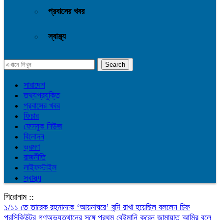
প্রবাসের খবর
স্বাস্থ্য
সারাদেশ
তথ্যপ্রযুক্তি
প্রবাসের খবর
ফিচার
ফেসবুক নিউজ
বিনোদন
ভ্রমণ
রাজনীতি
লাইফস্টাইল
স্বাস্থ্য
শিরোনাম ::
১/১১ তে তারেক রহমানকে ‘আয়নাঘরে’ বন্দি রাখা হয়েছিল বললেন চিফ
প্রসিকিউটর
গণঅভ্যুত্থানের সঙ্গে প্রথম বেইমানি করেন জামায়াত আমির বলে