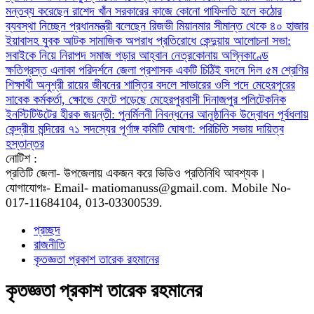
মন্তব্য করেছেন রাশেদ খাঁন
সরকারের কাজে কোনো গাফিলতি হলে কঠোর
ব্যবস্থা নিচ্ছেন প্রধানমন্ত্রী বলেছেন রিজভী
মিয়ানমার সীমান্ত থেকে ৪০ হাজার
ইয়াবাসহ যুবক আটক
সামাজিক অপরাধ প্রতিরোধে কেন্দুয়ায় আলোচনা সভা:
সবাইকে নিয়ে নিরাপদ সমাজ গড়ার আহ্বান
নেত্রকোনায় অগ্নিকাণ্ডে
ক্ষতিগ্রস্ত এলাকা পরিদর্শনে জেলা প্রশাসক
একটি চিঠিই বদলে দিল ৫ম শ্রেণির
শিক্ষার্থী অনুশ্রী রায়ের জীবনের
শাস্তির বদলে সাভারের ওসি পদে মেহেরপুরের
সাবেক কর্মকর্তা, ক্ষোভে ফেটে পড়েছে মেহেরপুরবাসী
দিনাজপুর পলিটেকনিক
ইনস্টিটিউটের হীরক জয়ন্তী: পুনর্মিলনী নিবন্ধনের আনুষ্ঠানিক উদ্বোধন
পূর্বধলায়
কেন্দ্রীয় মন্দিরের ৭১ সদস্যের পূর্ণাঙ্গ কমিটি ঘোষণা: পরিচিতি সভায় দায়িত্ব
হস্তান্তর
নোটিশ :
প্রতিটি জেলা- উপজেলায় একজন করে ভিডিও প্রতিনিধি আবশ্যক।
যোগাযোগঃ- Email- matiomanuss@gmail.com. Mobile No-
017-11684104, 013-03300539.
প্রচ্ছদ
রাজনীতি
কৃতজ্ঞতা প্রকাশ তারেক রহমানের
কৃতজ্ঞতা প্রকাশ তারেক রহমানের