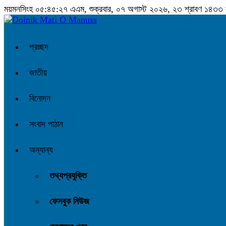
ময়মনসিংহ
০৫:৪৫:২৮ এএম
, শুক্রবার, ০৭ অগাস্ট ২০২৬, ২৩ শ্রাবণ ১৪৩৩ বঙ্
প্রচ্ছদ
জাতীয়
বিনোদন
সংবাদ পাঠান
অন্যান্য
তথ্যপ্রযুক্তি
ফেসবুক নিউজ