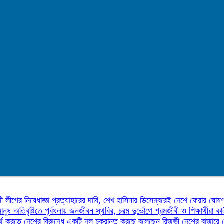
ী লীগের নিষেধাজ্ঞা প্রত্যাহারের দাবি, শেখ হাসিনার ডিসেম্বরেই দেশে ফেরার ঘোষ
মানুষ
অতিবৃষ্টিতে পূর্বধলায় জনজীবন স্থবির, চরম দুর্ভোগে শ্রমজীবী ও শিক্ষার্থীরা
কা
র্থ করতে দেশের বিরুদ্ধে একটি দল চক্রান্ত করছে বলেছেন রিজভী
দেশের বাজারে 