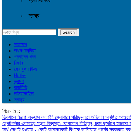
প্রবাসের খবর
স্বাস্থ্য
সারাদেশ
তথ্যপ্রযুক্তি
প্রবাসের খবর
ফিচার
ফেসবুক নিউজ
বিনোদন
ভ্রমণ
রাজনীতি
লাইফস্টাইল
স্বাস্থ্য
শিরোনাম ::
‎ত্রিশালে ‘চলো অভ্যাস বদলাই’ স্লোগানে পরিচ্ছন্নতা অভিযান অনুষ্ঠিত
আওয়াম
ছেপটখালীর একমাত্র সড়ক বিধ্বস্ত: যোগাযোগ বিচ্ছিন্ন, চরম দুর্ভোগে হাজারো 
অর্থ লোপাট হওয়ায় ২ কোটি আমানতকারী বিপাকে জানিয়েছে গভর্নর
সরকারকে ব্য