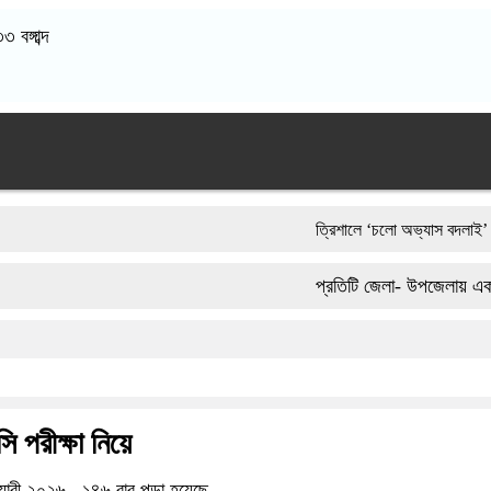
বঙ্গাব্দ
‎ত্রিশালে ‘চলো অভ্যাস বদলাই’ স্লোগানে পরিচ্ছন্
ভারী বৃষ্টিতে ছেপটখালীর একমাত্র সড়ক বিধ্বস্ত: যো
প্রতিটি জেলা- উপজেলায় একজন করে ভি
আওয়ামী লীগ আমলে এক তৃতীয়াংশ অর্থ লোপাট হওয়
বিচার প্রক্রিয়া শুরু: হাছান-নওফেলসহ ২২ আসামির ব
 পরীক্ষা নিয়ে
য়ারী ২০২৬
১৪৬ বার পড়া হয়েছে