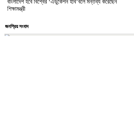
বাংলাদেশ হবে বিশ্বের ‘এডুকেশন হাব’বলে মন্তব্য করেছেন
শিক্ষামন্ত্রী
জনপ্রিয় সংবাদ
‎ত্রিশালে ‘চলো অভ্যাস বদলাই’ স্লোগানে পরিচ্ছন্নতা অভিযান অনুষ্ঠিত
সাংবাদিক তুরাবের স্মৃতিতে বৃক্ষরোপণ করল সিলেট ইউনাইটেড জার্নালিস্ট ওয়েলফে