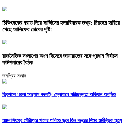
চিকিৎসকের বরাত দিয়ে সার্জিসের হৃদয়বিদারক তথ্য: চিরতরে হারিয়ে
গেছে আলিফের চোখের দৃষ্টি!
রাজনৈতিক সংলাপের অংশ হিসেবে জামায়াতের সঙ্গে প্রধান নির্বাচন
কমিশনারের বৈঠক
জনপ্রিয় সংবাদ
‎ত্রিশালে ‘চলো অভ্যাস বদলাই’ স্লোগানে পরিচ্ছন্নতা অভিযান অনুষ্ঠিত
ময়মনসিংহের গৌরীপুরে খালের পানিতে ডুবে তিন বছরের শিশুর মর্মান্তিক মৃত্যু