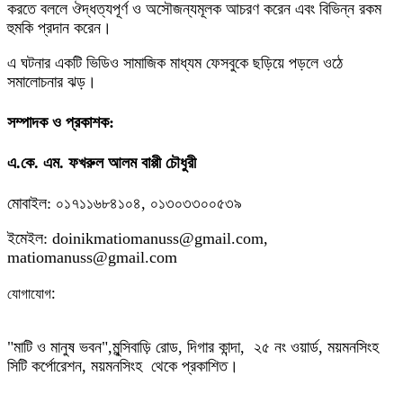
করতে বললে ঔদ্ধত্যপূর্ণ ও অসৌজন্যমূলক আচরণ করেন এবং বিভিন্ন রকম
হুমকি প্রদান করেন।
এ ঘটনার একটি ভিডিও সামাজিক মাধ্যম ফেসবুকে ছড়িয়ে পড়লে ওঠে
সমালোচনার ঝড়।
সম্পাদক ও প্রকাশক:
এ.কে. এম. ফখরুল আলম বাপ্পী চৌধুরী
মোবাইল: ০১৭১১৬৮৪১০৪, ০১৩০৩৩০০৫৩৯
ইমেইল: doinikmatiomanuss@gmail.com,
matiomanuss@gmail.com
:
যোগাযোগ
"মাটি ও মানুষ ভবন",
মুন্সিবাড়ি রোড,
দিগার কান্দা, ২৫ নং ওয়ার্ড, ময়মনসিংহ
সিটি কর্পোরেশন, ময়মনসিংহ থেকে প্রকাশিত।