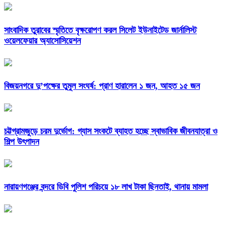
সাংবাদিক তুরাবের স্মৃতিতে বৃক্ষরোপণ করল সিলেট ইউনাইটেড জার্নালিস্ট
ওয়েলফেয়ার অ্যাসোসিয়েশন
বিজয়নগরে দু’পক্ষের তুমুল সংঘর্ষ: প্রাণ হারালেন ১ জন, আহত ১৫ জন
চট্টগ্রামজুড়ে চরম দুর্ভোগ: গ্যাস সংকটে ব্যাহত হচ্ছে স্বাভাবিক জীবনযাত্রা ও
শিল্প উৎপাদন
নারায়ণগঞ্জের বন্দরে ডিবি পুলিশ পরিচয়ে ১৮ লাখ টাকা ছিনতাই, থানায় মামলা