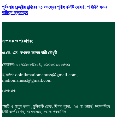
পূর্বধলায় কেন্দ্রীয় মন্দিরের ৭১ সদস্যের পূর্ণাঙ্গ কমিটি ঘোষণা: পরিচিতি সভায়
দায়িত্ব হস্তান্তর
সম্পাদক ও প্রকাশক:
এ.কে. এম. ফখরুল আলম বাপ্পী চৌধুরী
মোবাইল: ০১৭১১৬৮৪১০৪, ০১৩০৩৩০০৫৩৯
ইমেইল: doinikmatiomanuss@gmail.com,
matiomanuss@gmail.com
:
যোগাযোগ
"মাটি ও মানুষ ভবন",
মুন্সিবাড়ি রোড,
দিগার কান্দা, ২৫ নং ওয়ার্ড, ময়মনসিংহ
সিটি কর্পোরেশন, ময়মনসিংহ থেকে প্রকাশিত।