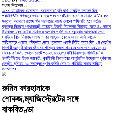
সংবাদ শিরোনাম ::
১/১১ তে তারেক রহমানকে ‘আয়নাঘরে’ বন্দি রাখা হয়েছিল বললেন চিফ
প্রসিকিউটর
গণঅভ্যুত্থানের সঙ্গে প্রথম বেইমানি করেন জামায়াত আমির বলে
মন্তব্য করেছেন রাশেদ খাঁন
সরকারের কাজে কোনো গাফিলতি হলে কঠোর
ব্যবস্থা নিচ্ছেন প্রধানমন্ত্রী বলেছেন রিজভী
মিয়ানমার সীমান্ত থেকে ৪০ হাজার
ইয়াবাসহ যুবক আটক
সামাজিক অপরাধ প্রতিরোধে কেন্দুয়ায় আলোচনা সভা:
সবাইকে নিয়ে নিরাপদ সমাজ গড়ার আহ্বান
নেত্রকোনায় অগ্নিকাণ্ডে
ক্ষতিগ্রস্ত এলাকা পরিদর্শনে জেলা প্রশাসক
একটি চিঠিই বদলে দিল ৫ম শ্রেণির
শিক্ষার্থী অনুশ্রী রায়ের জীবনের
শাস্তির বদলে সাভারের ওসি পদে মেহেরপুরের
সাবেক কর্মকর্তা, ক্ষোভে ফেটে পড়েছে মেহেরপুরবাসী
দিনাজপুর পলিটেকনিক
ইনস্টিটিউটের হীরক জয়ন্তী: পুনর্মিলনী নিবন্ধনের আনুষ্ঠানিক উদ্বোধন
পূর্বধলায়
কেন্দ্রীয় মন্দিরের ৭১ সদস্যের পূর্ণাঙ্গ কমিটি ঘোষণা: পরিচিতি সভায় দায়িত্ব
হস্তান্তর
রুমিন ফারহানাকে
শোকজ,ম্যাজিস্ট্রেটের সঙ্গে
বাকবিতণ্ডা