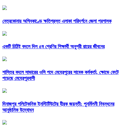
নেত্রকোনায় অগ্নিকাণ্ডে ক্ষতিগ্রস্ত এলাকা পরিদর্শনে জেলা প্রশাসক
একটি চিঠিই বদলে দিল ৫ম শ্রেণির শিক্ষার্থী অনুশ্রী রায়ের জীবনের
শাস্তির বদলে সাভারের ওসি পদে মেহেরপুরের সাবেক কর্মকর্তা, ক্ষোভে ফেটে
পড়েছে মেহেরপুরবাসী
দিনাজপুর পলিটেকনিক ইনস্টিটিউটের হীরক জয়ন্তী: পুনর্মিলনী নিবন্ধনের
আনুষ্ঠানিক উদ্বোধন