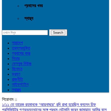
প্রবাসের খবর
স্বাস্থ্য
সারাদেশ
তথ্যপ্রযুক্তি
প্রবাসের খবর
ফিচার
ফেসবুক নিউজ
বিনোদন
ভ্রমণ
রাজনীতি
লাইফস্টাইল
স্বাস্থ্য
শিরোনাম ::
১/১১ তে তারেক রহমানকে ‘আয়নাঘরে’ বন্দি রাখা হয়েছিল বললেন চিফ
প্রসিকিউটর
গণঅভ্যুত্থানের সঙ্গে প্রথম বেইমানি করেন জামায়াত আমির বলে