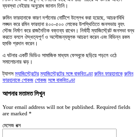
ব্যবস্থা নেইয়ার অনুরোধ জানান তিনি।
রুমিন ফারহানাকে কারণ দর্শানোর নোটিশে উল্লেখ করা হয়েছে, আচরণবিধি
লঙ্ঘন করে রমিন ফারহানা ৪০০-৫০০ লোকের উপস্থিতিতে জনসভায় বৃহৎ
স্টেজ নির্মাণ করে রাজনৈতিক বক্তব্য রাখেন। নির্বাহী ম্যাজিস্ট্রেট জনসভা বন্ধ
করতে বললে ঔদ্ধত্যপূর্ণ ও অসৌজন্যমূলক আচরণ করেন এবং বিভিন্ন রকম
হুমকি প্রদান করেন।
এ ঘটনার একটি ভিডিও সামাজিক মাধ্যম ফেসবুকে ছড়িয়ে পড়লে ওঠে
সমালোচনার ঝড়।
ট্যাগস
ম্যাজিস্ট্রেটের
ম্যাজিস্ট্রেটের সঙ্গে বাকবিতণ্ডা
রুমিন ফারহানাকে
রুমিন
ফারহানাকে শোকজ
শোকজ
সঙ্গে বাকবিতণ্ডা
আপনার মতামত লিখুন
Your email address will not be published.
Required fields
are marked
*
মেসেজ বক্স