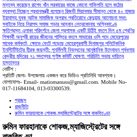
মন্তব্য করেছেন রাশেদ খাঁন
সরকারের কাজে কোনো গাফিলতি হলে কঠোর
ব্যবস্থা নিচ্ছেন প্রধানমন্ত্রী বলেছেন রিজভী
মিয়ানমার সীমান্ত থেকে ৪০ হাজার
ইয়াবাসহ যুবক আটক
সামাজিক অপরাধ প্রতিরোধে কেন্দুয়ায় আলোচনা সভা:
সবাইকে নিয়ে নিরাপদ সমাজ গড়ার আহ্বান
নেত্রকোনায় অগ্নিকাণ্ডে
ক্ষতিগ্রস্ত এলাকা পরিদর্শনে জেলা প্রশাসক
একটি চিঠিই বদলে দিল ৫ম শ্রেণির
শিক্ষার্থী অনুশ্রী রায়ের জীবনের
শাস্তির বদলে সাভারের ওসি পদে মেহেরপুরের
সাবেক কর্মকর্তা, ক্ষোভে ফেটে পড়েছে মেহেরপুরবাসী
দিনাজপুর পলিটেকনিক
ইনস্টিটিউটের হীরক জয়ন্তী: পুনর্মিলনী নিবন্ধনের আনুষ্ঠানিক উদ্বোধন
পূর্বধলায়
কেন্দ্রীয় মন্দিরের ৭১ সদস্যের পূর্ণাঙ্গ কমিটি ঘোষণা: পরিচিতি সভায় দায়িত্ব
হস্তান্তর
নোটিশ :
প্রতিটি জেলা- উপজেলায় একজন করে ভিডিও প্রতিনিধি আবশ্যক।
যোগাযোগঃ- Email- matiomanuss@gmail.com. Mobile No-
017-11684104, 013-03300539.
প্রচ্ছদ
রাজনীতি
রুমিন ফারহানাকে শোকজ,ম্যাজিস্ট্রেটের সঙ্গে বাকবিতণ্ডা
রুমিন ফারহানাকে শোকজ,ম্যাজিস্ট্রেটের সঙ্গে
বাকবিতণ্ডা