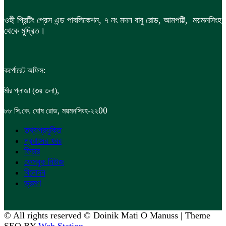
ওহী প্রিন্টিং প্রেস এন্ড পাবলিকেশন, ৭ নং মদন বাবু রোড, আমপট্টি, ময়মনসিংহ
থেকে মুদ্রিত।
কর্পোরেট অফিস:
,
মীর প্লাজা (৩য় তলা)
,
00
৮৮
সি.কে. ঘোষ রোড
ময়মনসিংহ-২২
তথ্যপ্রযুক্তি
প্রবাসের খবর
ফিচার
ফেসবুক নিউজ
বিনোদন
ভ্রমণ
© All rights reserved © Doinik Mati O Manuss | Theme
SEO BY
Web Station