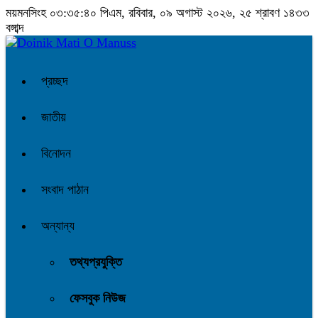
ময়মনসিংহ
০৩:৩৫:৪১ পিএম
, রবিবার, ০৯ অগাস্ট ২০২৬, ২৫ শ্রাবণ ১৪৩৩
বঙ্গাব্দ
প্রচ্ছদ
জাতীয়
বিনোদন
সংবাদ পাঠান
অন্যান্য
তথ্যপ্রযুক্তি
ফেসবুক নিউজ