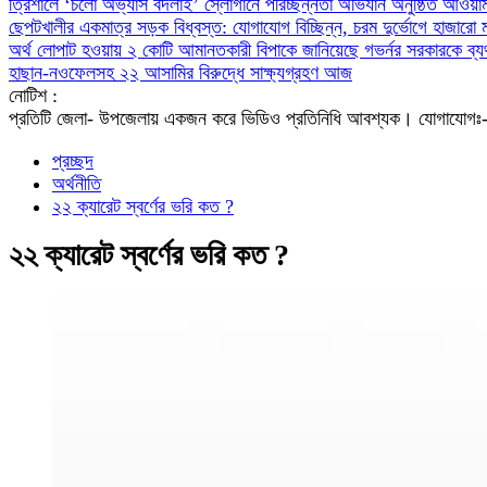
‎ত্রিশালে ‘চলো অভ্যাস বদলাই’ স্লোগানে পরিচ্ছন্নতা অভিযান অনুষ্ঠিত
আওয়াম
ছেপটখালীর একমাত্র সড়ক বিধ্বস্ত: যোগাযোগ বিচ্ছিন্ন, চরম দুর্ভোগে হাজারো 
অর্থ লোপাট হওয়ায় ২ কোটি আমানতকারী বিপাকে জানিয়েছে গভর্নর
সরকারকে ব্য
হাছান-নওফেলসহ ২২ আসামির বিরুদ্ধে সাক্ষ্যগ্রহণ আজ
নোটিশ :
প্রতিটি জেলা- উপজেলায় একজন করে ভিডিও প্রতিনিধি আবশ্যক। যো
প্রচ্ছদ
অর্থনীতি
২২ ক্যারেট স্বর্ণের ভরি কত ?
২২ ক্যারেট স্বর্ণের ভরি কত ?