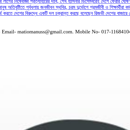
ী লীগের নিষেধাজ্ঞা প্রত্যাহারের দাবি, শেখ হাসিনার ডিসেম্বরেই দেশে ফেরার ঘোষ
মানুষ
অতিবৃষ্টিতে পূর্বধলায় জনজীবন স্থবির, চরম দুর্ভোগে শ্রমজীবী ও শিক্ষার্থীরা
কা
র্থ করতে দেশের বিরুদ্ধে একটি দল চক্রান্ত করছে বলেছেন রিজভী
দেশের বাজারে 
গাযোগঃ- Email- matiomanuss@gmail.com. Mobile No- 017-116841