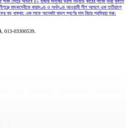
ণা
পাকা সেতুর অভাবে ৫০ হাজার মানুষের ভরসা নড়বড়ে কাঠের সাঁকো
ভারী বৃষ্টিতে
লীগঞ্জে মাদকসেবীকে কারাদণ্ড ও অর্থদণ্ড
আওয়ামী লীগ আমলে এক তৃতীয়াংশ
ফের বড় ধাক্কা: এক লাফে অনেকটা বাড়ল স্বর্ণের দাম
বিচার প্রক্রিয়া শুরু:
04, 013-03300539.