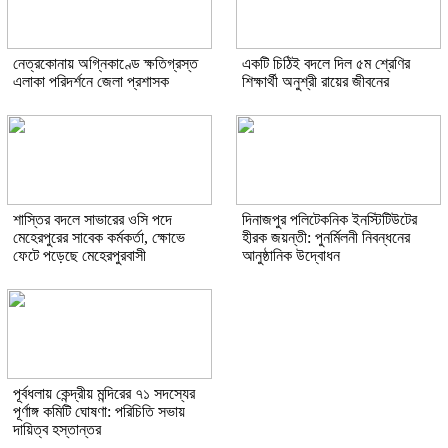
নেত্রকোনায় অগ্নিকাণ্ডে ক্ষতিগ্রস্ত
একটি চিঠিই বদলে দিল ৫ম শ্রেণির
এলাকা পরিদর্শনে জেলা প্রশাসক
শিক্ষার্থী অনুশ্রী রায়ের জীবনের
শাস্তির বদলে সাভারের ওসি পদে
দিনাজপুর পলিটেকনিক ইনস্টিটিউটের
মেহেরপুরের সাবেক কর্মকর্তা, ক্ষোভে
হীরক জয়ন্তী: পুনর্মিলনী নিবন্ধনের
ফেটে পড়েছে মেহেরপুরবাসী
আনুষ্ঠানিক উদ্বোধন
পূর্বধলায় কেন্দ্রীয় মন্দিরের ৭১ সদস্যের
পূর্ণাঙ্গ কমিটি ঘোষণা: পরিচিতি সভায়
দায়িত্ব হস্তান্তর