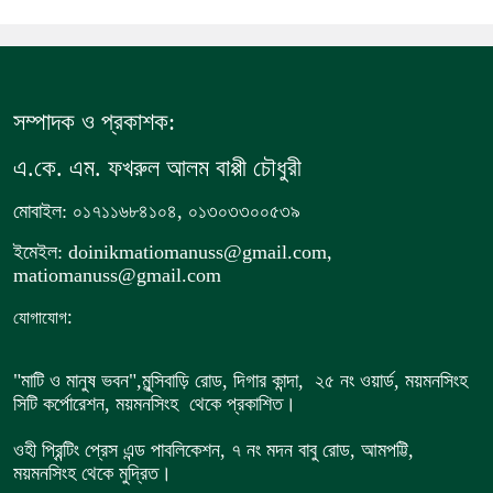
সম্পাদক ও প্রকাশক:
এ.কে. এম. ফখরুল আলম বাপ্পী চৌধুরী
মোবাইল: ০১৭১১৬৮৪১০৪, ০১৩০৩৩০০৫৩৯
ইমেইল: doinikmatiomanuss@gmail.com,
matiomanuss@gmail.com
:
যোগাযোগ
"মাটি ও মানুষ ভবন",
মুন্সিবাড়ি রোড,
দিগার কান্দা, ২৫ নং ওয়ার্ড, ময়মনসিংহ
সিটি কর্পোরেশন, ময়মনসিংহ থেকে প্রকাশিত।
ওহী প্রিন্টিং প্রেস এন্ড পাবলিকেশন, ৭ নং মদন বাবু রোড, আমপট্টি,
ময়মনসিংহ থেকে মুদ্রিত।