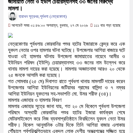
জামায়াত নেতা ও ইউপি চেয়ারম্যানসহ ৩৩ জনের বিরুদ্ধে
সামাজিক অপরাধ প্রতিরোধে কেন্দুয়ায় আল
মামলা।
গড়ার আহ্বান
হারাধন সূত্রধর,পূর্বধলা (নেত্রকোনা)
আপডেট সময় ০১:৫৬:০০ অপরাহ্ন, বুধবার, ২৭ মে ২০২৬
১১১ বার পড়া হয়েছে
নেত্রকোনায় অগ্নিকাণ্ডে ক্ষতিগ্রস্ত এলা
একটি চিঠিই বদলে দিল ৫ম শ্রেণির শিক্ষার্থী
নেত্রকোণার পূর্বধলায় কোরবানির পশুর হাটের ইজারাকে কেন্দ্র করে এক
যুবদল নেতার ওপর হামলার ঘটনা ঘটেছে। উপজেলার আগিয়া বাজারে ঘটে
শাস্তির বদলে সাভারের ওসি পদে মেহেরপুরে
যাওয়া ওই হামলার ঘটনায় উপজেলা জামায়াতের নায়েবে আমীর ও
ইউনিয়ন পরিষদ (ইউপি) চেয়ারম্যানসহ ৩৩ জনের নাম উল্লেখ করে
পড়েছে মেহেরপুরবাসী
থানায় মামলা দায়ের করা হয়েছে। মামলায় অজ্ঞাতনামা আরও ২০ থেকে
২৫ জনকে আসামি করা হয়েছে।
দিনাজপুর পলিটেকনিক ইনস্টিটিউটের হীরক জয
​গত সোমবার (২৫ মে) দিবাগত রাতে পূর্বধলা থানায় মামলাটি দায়ের করেন
উপজেলার আগিয়া ইউনিয়নের জটিয়াবর গ্রামের বাসিন্দা ও ৭ নম্বর
আনুষ্ঠানিক উদ্বোধন
আগিয়া ইউনিয়ন যুবদলের সহ-সভাপতি মো. উমর শরীফ (৩৪)।
​মামলার এজাহার ও হামলার বিবরণ
পূর্বধলায় কেন্দ্রীয় মন্দিরের ৭১ সদস্যের পূর
​মামলার এজাহার সূত্রে জানা যায়, গত ২০ মে বিকেলে পূর্বধলা উপজেলা
পরিষদে অস্থায়ী কোরবানির পশুর হাটের ইজারা কার্যক্রম শেষে
হস্তান্তর
মোটরসাইকেলে করে নিজ ব্যবসাপ্রতিষ্ঠানে ফিরছিলেন যুবদল নেতা উমর
শরীফ। বিকেল আনুমানিক ৩টার দিকে তিনি আগিয়া বাজার এলাকায়
পৌঁছালে পূর্বপরিকল্পিতভাবে একদল লোক দেশীয় অস্ত্রশস্ত্রে সজ্জিত হয়ে