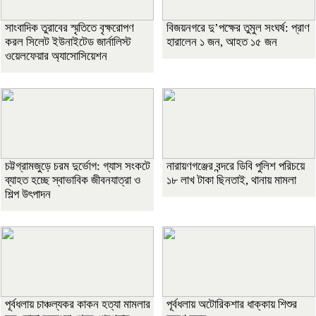
সাংবাদিক তুরাবের স্মৃতিতে বৃক্ষরোপণ
বিজয়নগরে দু’পক্ষের তুমুল সংঘর্ষ: প্রাণ
করল সিলেট ইউনাইটেড জার্নালিস্ট
হারালেন ১ জন, আহত ১৫ জন
ওয়েলফেয়ার অ্যাসোসিয়েশন
চট্টগ্রামজুড়ে চরম দুর্ভোগ: গ্যাস সংকটে
নারায়ণগঞ্জের বন্দরে ডিবি পুলিশ পরিচয়ে
ব্যাহত হচ্ছে স্বাভাবিক জীবনযাত্রা ও
১৮ লাখ টাকা ছিনতাই, থানায় মামলা
শিল্প উৎপাদন
পূর্বধলায় চাঞ্চল্যকর কাকন হত্যা মামলার
পূর্বধলায় অটোরিকশার ধাক্কায় শিশুর