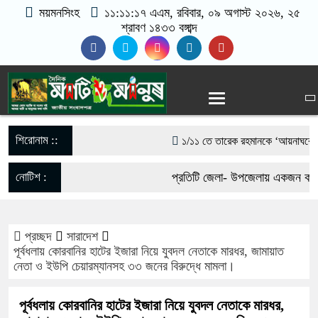
ময়মনসিংহ
১১:১১:১৮ এএম
, রবিবার, ০৯ অগাস্ট ২০২৬, ২৫
শ্রাবণ ১৪৩৩ বঙ্গাব্দ
শিরোনাম ::
১/১১ তে তারেক রহমানকে ‘আয়নাঘরে’ বন্দ
গণঅভ্যুত্থানের সঙ্গে প্রথম বেইমানি কর
নোটিশ :
প্রতিটি জেলা- উপজেলায় একজন করে ভ
রাশেদ খাঁন
যোগাযোগঃ- Email- matiomanus
সরকারের কাজে কোনো গাফিলতি হলে কঠোর ব্
প্রচ্ছদ
সারাদেশ
017-11684104, 013-03300539
পূর্বধলায় কোরবানির হাটের ইজারা নিয়ে যুবদল নেতাকে মারধর, জামায়াত
রিজভী
নেতা ও ইউপি চেয়ারম্যানসহ ৩৩ জনের বিরুদ্ধে মামলা।
মিয়ানমার সীমান্ত থেকে ৪০ হাজার ইয়াব
পূর্বধলায় কোরবানির হাটের ইজারা নিয়ে যুবদল নেতাকে মারধর,