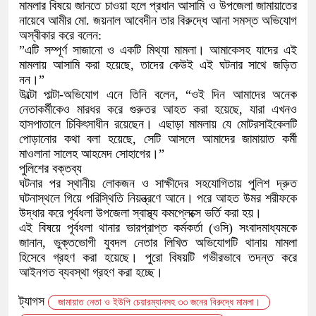
​মামলার বিষয়ে জানতে চাওয়া হলে প্রধান আসামি ও উপজেলা জামায়াতের
নায়েবে আমীর মো. জয়নাল আবেদীন তার বিরুদ্ধে আনা সমস্ত অভিযোগ
অস্বীকার করে বলেন:
​”এটি সম্পূর্ণ সাজানো ও একটি মিথ্যা মামলা। আমাকেসহ যাদের এই
মামলায় আসামি করা হয়েছে, তাদের কেউই এই ঘটনার সাথে জড়িত
নন।”
​উল্টো পাল্টা-অভিযোগ এনে তিনি বলেন, “ওই দিন আমাদের অনেক
নেতাকর্মীকেও মারধর করে গুরুতর আহত করা হয়েছে, যারা এখনও
হাসপাতালে চিকিৎসাধীন রয়েছেন। এছাড়া মামলায় যে মোটরসাইকেলটি
পোড়ানোর কথা বলা হয়েছে, সেটি আসলে আমাদের জামায়াত কর্মী
মাওলানা সালেহ আহমেদ সোহাগের।”
​পুলিশের বক্তব্য
​ঘটনার পর স্থানীয় লোকজন ও সাক্ষীদের সহযোগিতায় পুলিশ দ্রুত
ঘটনাস্থলে গিয়ে পরিস্থিতি নিয়ন্ত্রণে আনে। পরে আহত উমর শরীফকে
উদ্ধার করে পূর্বধলা উপজেলা স্বাস্থ্য কমপ্লেক্সে ভর্তি করা হয়।
​এই বিষয়ে পূর্বধলা থানার ভারপ্রাপ্ত কর্মকর্তা (ওসি) সংবাদমাধ্যমকে
জানান, ভুক্তভোগী যুবদল নেতার লিখিত অভিযোগটি থানায় মামলা
হিসেবে গ্রহণ করা হয়েছে। পুরো বিষয়টি গভীরভাবে তদন্ত করে
আইনগত ব্যবস্থা গ্রহণ করা হচ্ছে।
ট্যাগস
জামায়াত নেতা ও ইউপি চেয়ারম্যানসহ ৩৩ জনের বিরুদ্ধে মামলা।