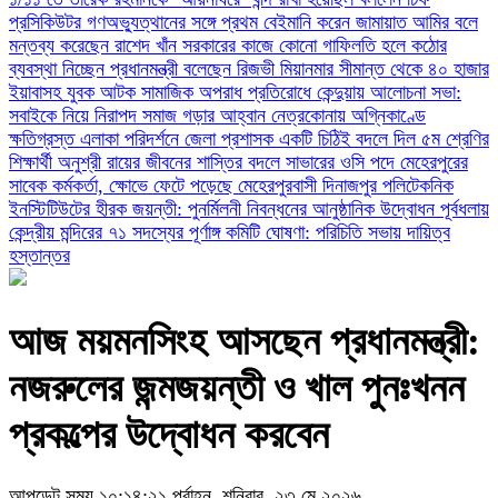
প্রসিকিউটর
গণঅভ্যুত্থানের সঙ্গে প্রথম বেইমানি করেন জামায়াত আমির বলে
মন্তব্য করেছেন রাশেদ খাঁন
সরকারের কাজে কোনো গাফিলতি হলে কঠোর
ব্যবস্থা নিচ্ছেন প্রধানমন্ত্রী বলেছেন রিজভী
মিয়ানমার সীমান্ত থেকে ৪০ হাজার
ইয়াবাসহ যুবক আটক
সামাজিক অপরাধ প্রতিরোধে কেন্দুয়ায় আলোচনা সভা:
সবাইকে নিয়ে নিরাপদ সমাজ গড়ার আহ্বান
নেত্রকোনায় অগ্নিকাণ্ডে
ক্ষতিগ্রস্ত এলাকা পরিদর্শনে জেলা প্রশাসক
একটি চিঠিই বদলে দিল ৫ম শ্রেণির
শিক্ষার্থী অনুশ্রী রায়ের জীবনের
শাস্তির বদলে সাভারের ওসি পদে মেহেরপুরের
সাবেক কর্মকর্তা, ক্ষোভে ফেটে পড়েছে মেহেরপুরবাসী
দিনাজপুর পলিটেকনিক
ইনস্টিটিউটের হীরক জয়ন্তী: পুনর্মিলনী নিবন্ধনের আনুষ্ঠানিক উদ্বোধন
পূর্বধলায়
কেন্দ্রীয় মন্দিরের ৭১ সদস্যের পূর্ণাঙ্গ কমিটি ঘোষণা: পরিচিতি সভায় দায়িত্ব
হস্তান্তর
আজ ময়মনসিংহ আসছেন প্রধানমন্ত্রী:
নজরুলের জন্মজয়ন্তী ও খাল পুনঃখনন
প্রকল্পের উদ্বোধন করবেন
আপডেট সময় ১০:১৪:২১ পূর্বাহ্ন, শনিবার, ২৩ মে ২০২৬