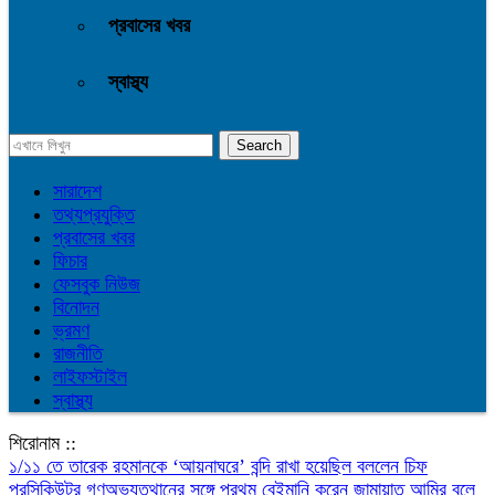
প্রবাসের খবর
স্বাস্থ্য
সারাদেশ
তথ্যপ্রযুক্তি
প্রবাসের খবর
ফিচার
ফেসবুক নিউজ
বিনোদন
ভ্রমণ
রাজনীতি
লাইফস্টাইল
স্বাস্থ্য
শিরোনাম ::
১/১১ তে তারেক রহমানকে ‘আয়নাঘরে’ বন্দি রাখা হয়েছিল বললেন চিফ
প্রসিকিউটর
গণঅভ্যুত্থানের সঙ্গে প্রথম বেইমানি করেন জামায়াত আমির বলে