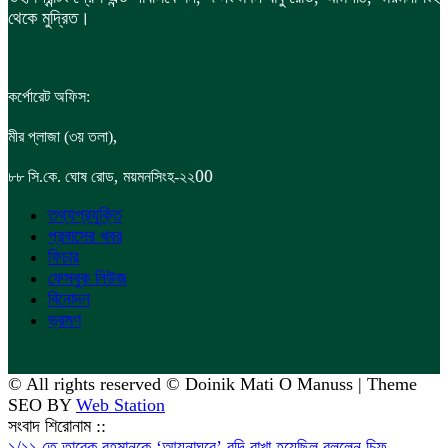
থেকে মুদ্রিত।
কর্পোরেট অফিস:
,
মীর প্লাজা (৩য় তলা)
,
00
৮৮
সি.কে. ঘোষ রোড
ময়মনসিংহ-২২
তথ্যপ্রযুক্তি
প্রবাসের খবর
ফিচার
ফেসবুক নিউজ
বিনোদন
ভ্রমণ
© All rights reserved © Doinik Mati O Manuss | Theme
SEO BY
Web Station
সংবাদ শিরোনাম ::
১/১১ তে তারেক রহমানকে ‘আয়নাঘরে’ বন্দি রাখা হয়েছিল বললেন চিফ