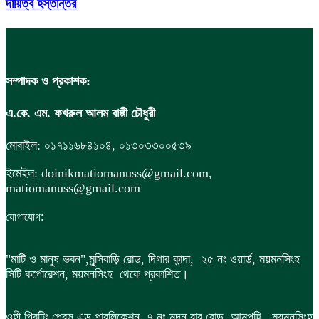
দায়িত্ব হস্তান্তর
সম্পাদক ও প্রকাশক:
এ.কে. এম. ফখরুল আলম বাপ্পী চৌধুরী
মোবাইল: ০১৭১১৬৮৪১০৪, ০১৩০৩৩০০৫৩৯
ইমেইল: doinikmatiomanuss@gmail.com,
matiomanuss@gmail.com
:
যোগাযোগ
"মাটি ও মানুষ ভবন",
মুন্সিবাড়ি রোড,
দিগার কান্দা, ২৫ নং ওয়ার্ড, ময়মনসিংহ
সিটি কর্পোরেশন, ময়মনসিংহ থেকে প্রকাশিত।
ওহী প্রিন্টিং প্রেস এন্ড পাবলিকেশন, ৭ নং মদন বাবু রোড, আমপট্টি, ময়মনসিংহ