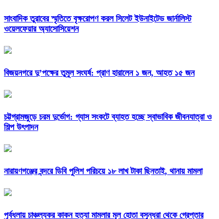
সাংবাদিক তুরাবের স্মৃতিতে বৃক্ষরোপণ করল সিলেট ইউনাইটেড জার্নালিস্ট
ওয়েলফেয়ার অ্যাসোসিয়েশন
বিজয়নগরে দু’পক্ষের তুমুল সংঘর্ষ: প্রাণ হারালেন ১ জন, আহত ১৫ জন
চট্টগ্রামজুড়ে চরম দুর্ভোগ: গ্যাস সংকটে ব্যাহত হচ্ছে স্বাভাবিক জীবনযাত্রা ও
শিল্প উৎপাদন
নারায়ণগঞ্জের বন্দরে ডিবি পুলিশ পরিচয়ে ১৮ লাখ টাকা ছিনতাই, থানায় মামলা
পূর্বধলায় চাঞ্চল্যকর কাকন হত্যা মামলার মূল হোতা বসুন্ধরা থেকে গ্রেপ্তার