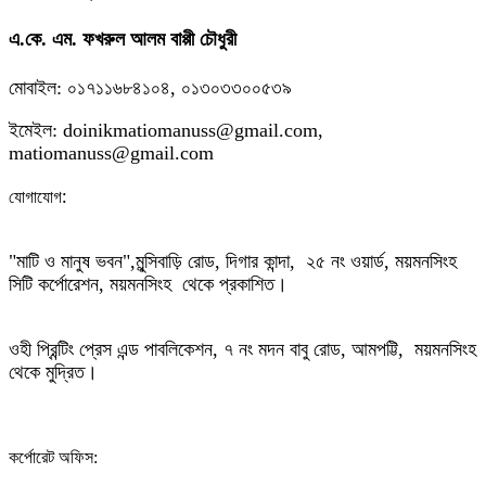
এ.কে. এম. ফখরুল আলম বাপ্পী চৌধুরী
মোবাইল: ০১৭১১৬৮৪১০৪, ০১৩০৩৩০০৫৩৯
ইমেইল: doinikmatiomanuss@gmail.com,
matiomanuss@gmail.com
:
যোগাযোগ
"মাটি ও মানুষ ভবন",
মুন্সিবাড়ি রোড,
দিগার কান্দা, ২৫ নং ওয়ার্ড, ময়মনসিংহ
সিটি কর্পোরেশন, ময়মনসিংহ থেকে প্রকাশিত।
ওহী প্রিন্টিং প্রেস এন্ড পাবলিকেশন, ৭ নং মদন বাবু রোড, আমপট্টি, ময়মনসিংহ
থেকে মুদ্রিত।
কর্পোরেট অফিস: