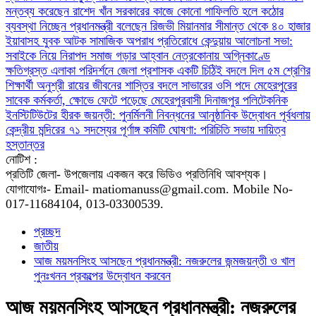
মন্তব্য করেছেন রাশেদ খাঁন
সরকারের কাজে কোনো গাফিলতি হলে কঠোর
ব্যবস্থা নিচ্ছেন প্রধানমন্ত্রী বলেছেন রিজভী
মিয়ানমার সীমান্ত থেকে ৪০ হাজার
ইয়াবাসহ যুবক আটক
সামাজিক অপরাধ প্রতিরোধে কেন্দুয়ায় আলোচনা সভা:
সবাইকে নিয়ে নিরাপদ সমাজ গড়ার আহ্বান
নেত্রকোনায় অগ্নিকাণ্ডে
ক্ষতিগ্রস্ত এলাকা পরিদর্শনে জেলা প্রশাসক
একটি চিঠিই বদলে দিল ৫ম শ্রেণির
শিক্ষার্থী অনুশ্রী রায়ের জীবনের
শাস্তির বদলে সাভারের ওসি পদে মেহেরপুরের
সাবেক কর্মকর্তা, ক্ষোভে ফেটে পড়েছে মেহেরপুরবাসী
দিনাজপুর পলিটেকনিক
ইনস্টিটিউটের হীরক জয়ন্তী: পুনর্মিলনী নিবন্ধনের আনুষ্ঠানিক উদ্বোধন
পূর্বধলায়
কেন্দ্রীয় মন্দিরের ৭১ সদস্যের পূর্ণাঙ্গ কমিটি ঘোষণা: পরিচিতি সভায় দায়িত্ব
হস্তান্তর
নোটিশ :
প্রতিটি জেলা- উপজেলায় একজন করে ভিডিও প্রতিনিধি আবশ্যক।
যোগাযোগঃ- Email- matiomanuss@gmail.com. Mobile No-
017-11684104, 013-03300539.
প্রচ্ছদ
জাতীয়
আজ ময়মনসিংহ আসছেন প্রধানমন্ত্রী: নজরুলের জন্মজয়ন্তী ও খাল
পুনঃখনন প্রকল্পের উদ্বোধন করবেন
আজ ময়মনসিংহ আসছেন প্রধানমন্ত্রী: নজরুলের