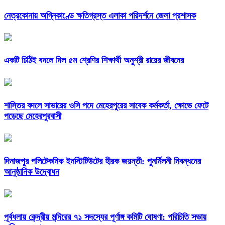
নেত্রকোনায় অগ্নিকাণ্ডে ক্ষতিগ্রস্ত এলাকা পরিদর্শনে জেলা প্রশাসক
একটি চিঠিই বদলে দিল ৫ম শ্রেণির শিক্ষার্থী অনুশ্রী রায়ের জীবনের
শাস্তির বদলে সাভারের ওসি পদে মেহেরপুরের সাবেক কর্মকর্তা, ক্ষোভে ফেটে
পড়েছে মেহেরপুরবাসী
দিনাজপুর পলিটেকনিক ইনস্টিটিউটের হীরক জয়ন্তী: পুনর্মিলনী নিবন্ধনের
আনুষ্ঠানিক উদ্বোধন
পূর্বধলায় কেন্দ্রীয় মন্দিরের ৭১ সদস্যের পূর্ণাঙ্গ কমিটি ঘোষণা: পরিচিতি সভায়